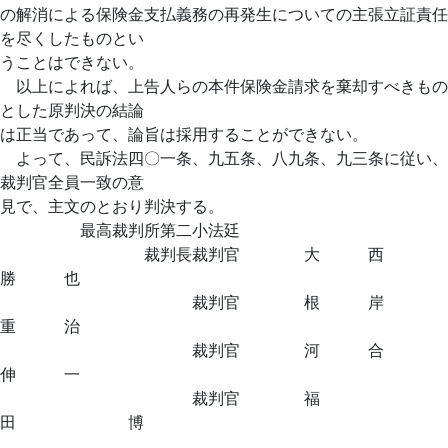
の解消による保険金支払義務の再発生についての主張立証責任
を尽くしたものとい
うことはできない。
以上によれば、上告人らの本件保険金請求を棄却すべきもの
とした原判決の結論
は正当であって、論旨は採用することができない。
よって、民訴法四〇一条、九五条、八九条、九三条に従い、
裁判官全員一致の意
見で、主文のとおり判決する。
最高裁判所第二小法廷
裁判長裁判官 大 西
勝 也
裁判官 根 岸
重 治
裁判官 河 合
伸 一
裁判官 福
田 博