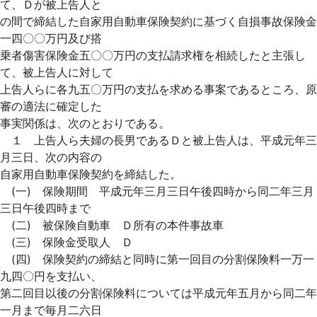
て、Ｄが被上告人と
の間で締結した自家用自動車保険契約に基づく自損事故保険金
一四〇〇万円及び搭
乗者傷害保険金五〇〇万円の支払請求権を相続したと主張し
て、被上告人に対して
上告人らに各九五〇万円の支払を求める事案であるところ、原
審の適法に確定した
事実関係は、次のとおりである。
１ 上告人ら夫婦の長男であるＤと被上告人は、平成元年三
月三日、次の内容の
自家用自動車保険契約を締結した。
(一) 保険期間 平成元年三月三日午後四時から同二年三月
三日午後四時まで
(二) 被保険自動車 Ｄ所有の本件事故車
(三) 保険金受取人 Ｄ
(四) 保険契約の締結と同時に第一回目の分割保険料一万一
九四〇円を支払い、
第二回目以後の分割保険料については平成元年五月から同二年
一月まで毎月二六日