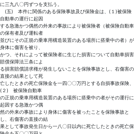
に三九八〇円ずつを支払う。
(五) 本件に関係のある保険事故及び保険金は、(１)被保険
自動車の運行に起因
する急激かつ偶然の外来の事故により被保険者（被保険自動車
の保有者及び運転者
並びにその正規の乗車用構造装置のある場所に搭乗中の者）が
身体に傷害を被り、
かつ、それによって被保険者に生じた損害について自動車損害
賠償保障法三条によ
る損害賠償請求権が発生しないことを保険事故とし、右傷害の
直接の結果として死
亡したときの死亡保険金を一四〇〇万円とする自損事故保険、
(２) 被保険自動車
の正規の乗車用構造装置のある場所に搭乗中の者がその運行に
起因する急激かつ偶
然の外来の事故により身体に傷害を被ったことを保険事故と
し、右傷害の直接の結
果として事故発生日から一八〇日以内に死亡したときの死亡保
険金を五〇〇万円と