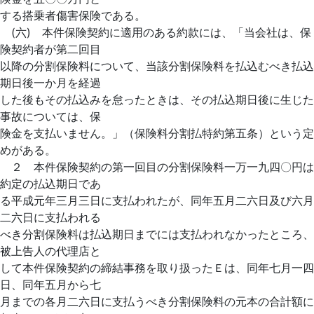
する搭乗者傷害保険である。
(六) 本件保険契約に適用のある約款には、「当会社は、保
険契約者が第二回目
以降の分割保険料について、当該分割保険料を払込むべき払込
期日後一か月を経過
した後もその払込みを怠ったときは、その払込期日後に生じた
事故については、保
険金を支払いません。」（保険料分割払特約第五条）という定
めがある。
２ 本件保険契約の第一回目の分割保険料一万一九四〇円は
約定の払込期日であ
る平成元年三月三日に支払われたが、同年五月二六日及び六月
二六日に支払われる
べき分割保険料は払込期日までには支払われなかったところ、
被上告人の代理店と
して本件保険契約の締結事務を取り扱ったＥは、同年七月一四
日、同年五月から七
月までの各月二六日に支払うべき分割保険料の元本の合計額に