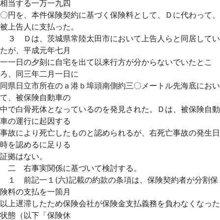
相当する一万一九四
〇円を、本件保険契約に基づく保険料として、Ｄに代わって、
被上告人に支払った。
３ Ｄは、茨城県常陸太田市において上告人らと同居してい
たが、平成元年七月
一一日の夕刻に自宅を出て以来行方が分からないでいたとこ
ろ、同三年二月一日に
同県日立市所在のａ港ｂ埠頭南側約三〇メートル先海底におい
て、被保険自動車の
中で白骨死体となっているのを発見された。Ｄは、被保険自動
車の運行に起因する
事故により死亡したものと認められるが、右死亡事故の発生日
時を認めるに足りる
証拠はない。
二 右事実関係に基づいて検討する。
１ 前記一１(六)記載の約款の条項は、保険契約者が分割保
険料の支払を一箇月
以上遅滞したため保険会社が保険金支払義務を負わなくなった
状態（以下「保険休