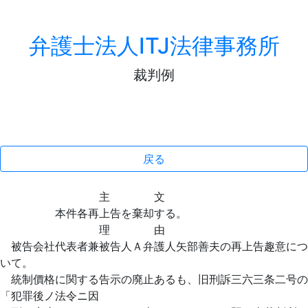
弁護士法人ITJ法律事務所
裁判例
戻る
主 文
本件各再上告を棄却する。
理 由
被告会社代表者兼被告人Ａ弁護人矢部善夫の再上告趣意につ
いて。
統制價格に関する告示の廃止あるも、旧刑訴三六三条二号の
「犯罪後ノ法令ニ因