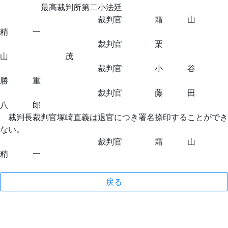
最高裁判所第二小法廷
裁判官 霜 山
精 一
裁判官 栗
山 茂
裁判官 小 谷
勝 重
裁判官 藤 田
八 郎
裁判長裁判官塚崎直義は退官につき署名捺印することができ
ない。
裁判官 霜 山
精 一
戻る