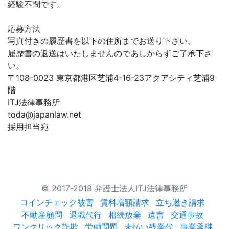
経験不問です。
応募方法
写真付きの履歴書を以下の住所までお送り下さい。
履歴書の返送はいたしませんのであしからずご了承下さ
い。
〒108-0023 東京都港区芝浦4-16-23アクアシティ芝浦9
階
ITJ法律事務所
toda@japanlaw.net
採用担当宛
© 2017-2018 弁護士法人ITJ法律事務所
コインチェック被害
賃料増額請求
立ち退き請求
不動産顧問
退職代行
相続放棄
遺言
交通事故
ワンクリック詐欺
労働問題
未払い残業代
事業承継