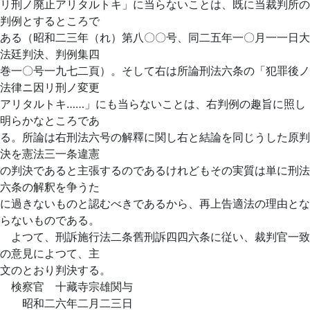
リ刑ノ廃止アリタルトキ」に当らないことは、既に当裁判所の
判例とするところで
ある（昭和二三年（れ）第八〇〇号、同二五年一〇月一一日大
法廷判決、判例集四
巻一〇号一九七二頁）。そして右は所論刑法六条の「犯罪後ノ
法律ニ因リ刑ノ変更
アリタルトキ……」にも当らないことは、右判例の趣旨に照し
明らかなところであ
る。所論は右刑法六号の解釋に関し右と結論を同じうした原判
決を憲法三一条違憲
の判決であると主張するのであるけれどもその実質は単に刑法
六条の解釈を争うた
に過きないものと認むべきであるから、再上告適法の理由とな
らないものである。
よつて、刑訴施行法二条舊刑訴四四六条に従い、裁判官一致
の意見によつて、主
文のとおり判決する。
検察官 十藏寺宗雄関与
昭和二六年二月二三日