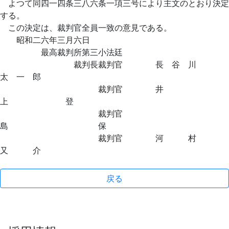
よつて同四一四条三八六条一項三号により主文のとおり決定
する。
この決定は、裁判官全員一致の意見である。
昭和二六年三月六日
最高裁判所第三小法廷
裁判長裁判官 長 谷 川
太 一 郎
裁判官 井
上 登
裁判官
島 保
裁判官 河 村
又 介
戻る