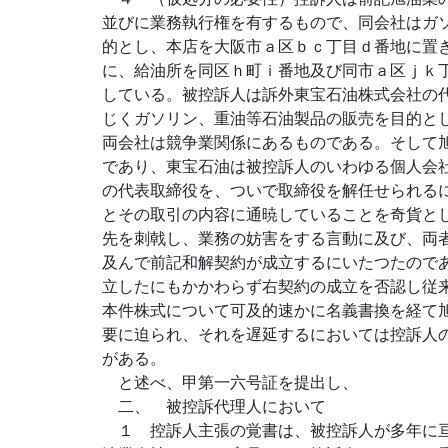
並びに業務執行権を有するもので、同会社はガ
的とし、本店を大阪市ａ区ｂｃ丁目ｄ番地に置
に、給油所を同区ｈ町ｉ番地及び同市ａ区ｊｋ
している。被控訴人は訴外東宝石油株式会社の
じくガソリン、重油等石油製品の販売を目的と
両会社は競争業関係にあるものである。そして
であり、東宝石油は被控訴人のいわゆる個人会
の代表取締役を、ついで取締役を解任せられる
とその取引の内容に通暁していることを奇貨と
先を刺戟し、業務の妨害をする言動に及び、両
及んで前記和解契約が成立するにいたつたので
立したにもかかわらず右契約の成立を否認し従
本件株式について可及的速かに名義書換を経て
要に迫られ、それを遅延するにおいては控訴人
がある。
と述べ、甲第一六号証を提出し、
二、 被控訴代理人において
１ 控訴人主張の覚書は、被控訴人が多年に亘