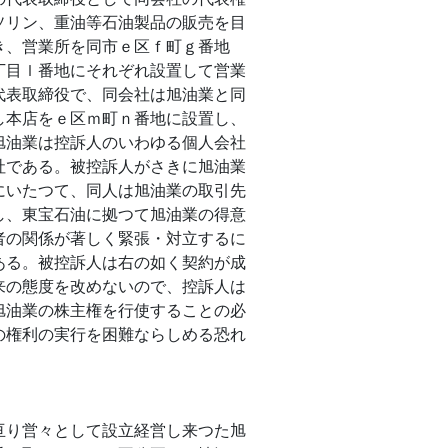
ソリン、重油等石油製品の販売を目
き、営業所を同市ｅ区ｆ町ｇ番地
丁目ｌ番地にそれぞれ設置して営業
代表取締役で、同会社は旭油業と同
し本店をｅ区ｍ町ｎ番地に設置し、
旭油業は控訴人のいわゆる個人会社
社である。被控訴人がさきに旭油業
にいたつて、同人は旭油業の取引先
し、東宝石油に拠つて旭油業の得意
者の関係が著しく緊張・対立するに
ある。被控訴人は右の如く契約が成
来の態度を改めないので、控訴人は
旭油業の株主権を行使することの必
の権利の実行を困難ならしめる恐れ
り営々として設立経営し来つた旭