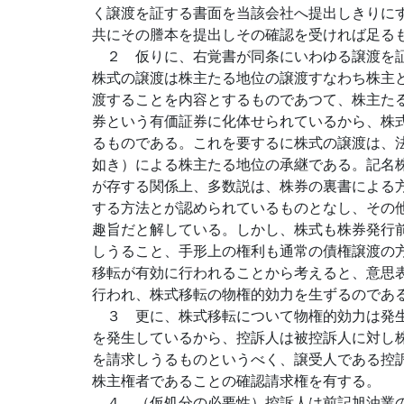
く譲渡を証する書面を当該会社へ提出しきりに
共にその謄本を提出しその確認を受ければ足る
２ 仮りに、右覚書が同条にいわゆる譲渡を証
株式の譲渡は株主たる地位の譲渡すなわち株主
渡することを内容とするものであつて、株主た
券という有価証券に化体せられているから、株
るものである。これを要するに株式の譲渡は、
如き）による株主たる地位の承継である。記名
が存する関係上、多数説は、株券の裏書による
する方法とが認められているものとなし、その
趣旨だと解している。しかし、株式も株券発行
しうること、手形上の権利も通常の債権譲渡の
移転が有効に行われることから考えると、意思
行われ、株式移転の物権的効力を生ずるのであ
３ 更に、株式移転について物権的効力は発生
を発生しているから、控訴人は被控訴人に対し
を請求しうるものというべく、譲受人である控
株主権者であることの確認請求権を有する。
４ （仮処分の必要性）控訴人は前記旭油業の