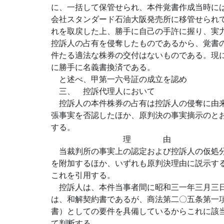
に、一括して保管せられ、本件覚書作成当時に
会社スタンダード石油大阪発売所に移管せられ
れを取戻した上、勝手に自己の手許に握り、実
控訴人の占有を侵奪したものであるから、覚書
件たる適法な株券の交付はないものである。現
に勝手に名義書換済である。
と述べ、甲第一六号証の成立を認め
三、 控訴代理人において
控訴人の本件株券の占有は控訴人の侵奪に由来
張事実を否認したほか、原判決の事実摘示のと
する。
理 由
当裁判所の事実上の認定および控訴人の仮処分
を附加するほか、いずれも原判決理由に説示す
これを引用する。
控訴人は、本件当事者間に昭和三一年三月三日
は、和解契約書であるが、商法第二〇五条第一
書）としての要件を具備しているからこれに該
て判断する。