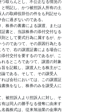
乗つ取らんとし、不公正なる情況の
」と明記し、かつ被控訴人所有の土
訴人の取締役辞任の件をも列記せら
申合に過ぎないのである。
、株券の裏書による譲渡、または
渡証書と、当該株券の添付交付なる
原則として要式行為に属するが、か
いうのであつて、その原因行為たる
ころで、右の譲渡証書による場合に
の添付交付を要するのであるが、こ
られるところであつて、譲渡の対象
る旨を記載し、譲渡人たる株主がこ
勿論である。そして、その譲受人
すれば会社においては、この譲渡証
義書換をなし、株券のみを譲受人に
、被控訴人より控訴人に対し、そ
占有は同人の勝手なる侵奪に由来す
人名義株式は、従来旭油業の金庫内