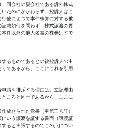
は、同会社の親会社である訴外株式
ていたのにかかわらず、控訴人はこ
力行使によつて本件株券に対する被
の記載如何を問わず、株式譲渡の要
に本件以外の他人名義の株券はすで
するものであるとの被控訴人の主
おりであるから、ここにこれを引用
申請を排斥する理由は、左記理由
るところと同一であるから、ここに
作成せられた覚書（甲第三号証）
項にいう譲渡を証する書面（譲渡証
当すると主張するのでこの点につい