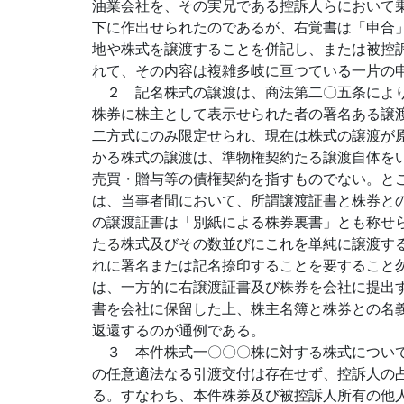
油業会社を、その実兄である控訴人らにおいて
下に作出せられたのであるが、右覚書は「申合
地や株式を譲渡することを併記し、または被控
れて、その内容は複雑多岐に亘つている一片の
２ 記名株式の譲渡は、商法第二〇五条により
株券に株主として表示せられた者の署名ある譲
二方式にのみ限定せられ、現在は株式の譲渡が
かる株式の譲渡は、準物権契約たる譲渡自体を
売買・贈与等の債権契約を指すものでない。と
は、当事者間において、所謂譲渡証書と株券と
の譲渡証書は「別紙による株券裏書」とも称せ
たる株式及びその数並びにこれを単純に譲渡す
れに署名または記名捺印することを要すること
は、一方的に右譲渡証書及び株券を会社に提出
書を会社に保留した上、株主名簿と株券との名
返還するのが通例である。
３ 本件株式一〇〇〇株に対する株式について
の任意適法なる引渡交付は存在せず、控訴人の
る。すなわち、本件株券及び被控訴人所有の他