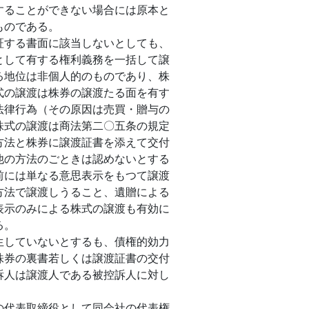
することができない場合には原本と
ものである。
する書面に該当しないとしても、
として有する権利義務を一括して譲
る地位は非個人的のものであり、株
式の譲渡は株券の譲渡たる面を有す
法律行為（その原因は売買・贈与の
株式の譲渡は商法第二〇五条の規定
方法と株券に譲渡証書を添えて交付
他の方法のごときは認めないとする
前には単なる意思表示をもつて譲渡
方法で譲渡しうること、遺贈による
表示のみによる株式の譲渡も有効に
る。
していないとするも、債権的効力
株券の裏書若しくは譲渡証書の交付
訴人は譲渡人である被控訴人に対し
代表取締役として同会社の代表権