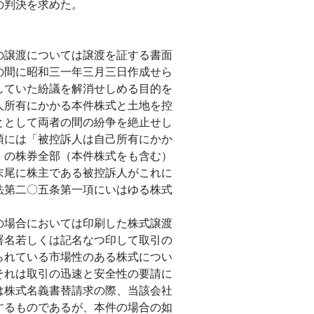
の判決を求めた。
譲渡については譲渡を証する書面
の間に昭和三一年三月三日作成せら
していた紛議を解消せしめる目的を
人所有にかかる本件株式と土地を控
ととして両者の間の紛争を絶止せし
項には「被控訴人は自己所有にかか
）の株券全部（本件株式をも含む）
末尾に株主である被控訴人がこれに
法第二〇五条第一項にいはゆる株式
場合においては印刷した株式譲渡
署名若しくは記名なつ印して取引の
られている市場性のある株式につい
それは取引の迅速と安全性の要請に
は株式名義書替請求の際、当該会社
するものであるが、本件の場合の如