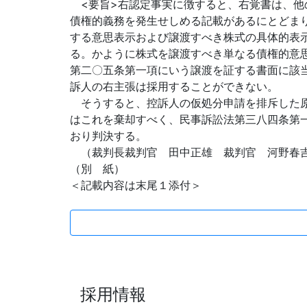
<要旨>右認定事実に徴すると、右覚書は、他
債権的義務を発生せしめる記載が
あるにとどま
する意思表示および譲渡すべき株式の具体的表
る。かように株式を譲渡すべき単なる債権的意
第二〇五条第一項にいう譲渡を証する書面に該
訴人の右主張は採用することができない。
そうすると、控訴人の仮処分申請を排斥した原
はこれを棄却すべく、民事訴訟法第三八四条第
おり判決する。
（裁判長裁判官 田中正雄 裁判官 河野春
（別 紙）
＜記載内容は末尾１添付＞
採用情報