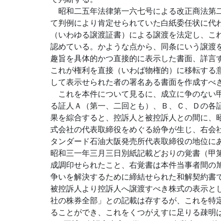
昭和二五年法律第一六七号による改正商法第二
て判例により肯定せられていた白紙委任状に代
（いわゆる譲渡証書）による譲渡を法定し、こ
認めている。かような点から、同条にいう譲渡
趣旨を具体的かつ直接的に表示した書面、詳言
これが権利を直接（いわば物権的）に移転する
して表示せられた者の署名ある書面を作成すべ
これを本件について見るに、成立に争のない甲
る証人Ａ（第一、二回とも）、Ｂ、Ｃ、Ｄの各
果を綜合すると、控訴人と被控訴人との間に、
式会社の代表取締役をめぐる紛争が生じ、右会
タンダード石油大阪発売所代表取締役の地位に
昭和三一年三月三日別紙記載どおりの覚書（甲
成調印せられたこと、右覚書は本件当事者間の
争いを解決するために締結せられた和解契約書
被控訴人より控訴人へ譲渡すべき株式の表示と
社の株券全部」との記載は存するが、これを特
ることができ、これをくつがえすに足りる疎明