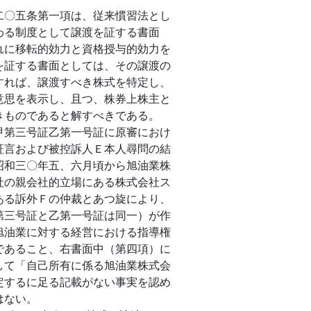
〇五条第一項は、従来慣習法とし
わる制度として譲渡を証する書面
れに移転的効力と資格授与的効力を
を証する書面としては、その譲渡の
すれば、譲渡すべき株式を特定し、
意思を表示し、且つ、株券上株主と
きものであると解すべきである。
第三号証乙第一号証に原審におけ
証言および被控訴人Ｅ本人尋問の結
昭和三〇年五、六月頃から旭油業株
社の親会社的立場にある株式会社ス
ある訴外Ｆの仲裁とあつ旋により、
第三号証と乙第一号証は同一）が作
旭油業に対する経営における指導権
であること、右書面中（第四項）に
して「自己所有に係る旭油業株式会
定するに足る記載がない事実を認め
はない。