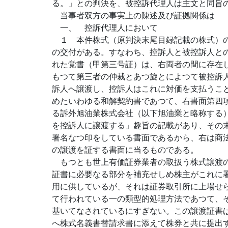
る。」との判決を、被控訴代理人は主文と同旨
当事者双方の事実上の陳述及び証拠関係は
一、 控訴代理人において
１ 本件株式（原判決末尾目録記載の株式）の
の交付がある。すなわち、控訴人と被控訴人と
れた覚書（甲第三号証）は、右両者の間に存在
もつて第三者の仲裁とあつ旋とによつて被控訴
訴人へ譲渡し、控訴人はこれに対価を支払うこ
めたいわゆる和解契約書であつて、右書面第四
る訴外旭油業株式会社（以下旭油業と略称する
を控訴人に譲渡する」趣旨の記載があり、その
署名なつ印をしている書面であるから、右は商
の譲渡を証する書面に当るものである。
もつとも世上有価証券業者の取扱う株式譲渡の
証書に必要なる部分を補充せしめ株主がこれに
用に供しているが、それは証券取引所に上場せ
て行われている一の類型的処理方法であつて、
基いてなされているにすぎない。この譲渡証書
へ株式名義書替請求書に添えて株券と共に提出