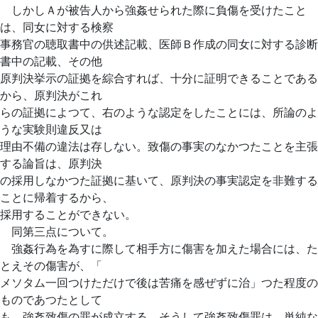
しかしＡが被告人から強姦せられた際に負傷を受けたこと
は、同女に対する検察
事務官の聴取書中の供述記載、医師Ｂ作成の同女に対する診断
書中の記載、その他
原判決挙示の証拠を綜合すれば、十分に証明できることである
から、原判決がこれ
らの証拠によつて、右のような認定をしたことには、所論のよ
うな実験則違反又は
理由不備の違法は存しない。致傷の事実のなかつたことを主張
する論旨は、原判決
の採用しなかつた証拠に基いて、原判決の事実認定を非難する
ことに帰着するから、
採用することができない。
同第三点について。
強姦行為を為すに際して相手方に傷害を加えた場合には、た
とえその傷害が、「
メソタム一回つけただけで後は苦痛を感ぜずに治」つた程度の
ものであつたとして
も、強姦致傷の罪が成立する。そうして強姦致傷罪は、単純な