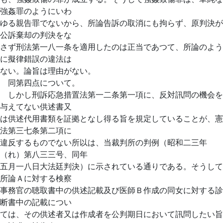
強姦罪のようにいわ
ゆる親告罪でないから、所論告訴の取消にも拘らず、原判決が
公訴棄却の判決をな
さず刑法第一八一条を適用したのは正当であつて、所論のよう
に擬律錯誤の違法は
ない。論旨は理由がない。
同第四点について。
しかし刑訴応急措置法第一二条第一項に、反対訊問の機会を
与えてない供述書又
は供述代用書類を証拠となし得る旨を規定していることが、憲
法第三七条第二項に
違反するものでない所以は、当裁判所の判例（昭和二三年
（れ）第八三三号、同年
五月一八日大法廷判決）に示されている通りである。そうして
所論Ａに対する検察
事務官の聴取書中の供述記載及び医師Ｂ作成の同女に対する診
断書中の記載につい
ては、その供述者又は作成者を公判期日において訊問したい旨