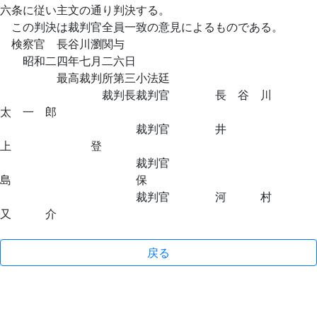
六条に従い主文の通り判決する。
この判決は裁判官全員一致の意見によるものである。
検察官 長谷川瀏関与
昭和二四年七月二六日
最高裁判所第三小法廷
裁判長裁判官 長 谷 川
太 一 郎
裁判官 井
上 登
裁判官
島 保
裁判官 河 村
又 介
戻る