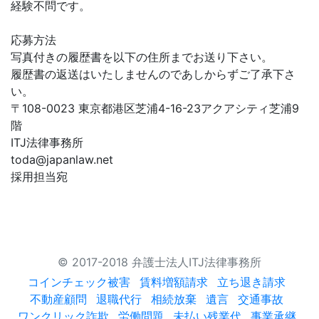
経験不問です。
応募方法
写真付きの履歴書を以下の住所までお送り下さい。
履歴書の返送はいたしませんのであしからずご了承下さ
い。
〒108-0023 東京都港区芝浦4-16-23アクアシティ芝浦9
階
ITJ法律事務所
toda@japanlaw.net
採用担当宛
© 2017-2018 弁護士法人ITJ法律事務所
コインチェック被害
賃料増額請求
立ち退き請求
不動産顧問
退職代行
相続放棄
遺言
交通事故
ワンクリック詐欺
労働問題
未払い残業代
事業承継