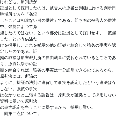
けれども、原判決が
証拠として採用したのは、被告人の原審公判廷に於ける判示日
時場所でＡを「姦淫
したことは相違ない旨の供述」である。即ち右の被告人の供述
中、強制によつて姦
淫したのではない、という部分は証拠として採用せず、「姦淫
した」という供述だ
けを採用し、これを挙示の他の証拠と綜合して強姦の事実を認
定したのである。証
拠の取捨は原審裁判所の自由裁量に委ねられているところであ
り、原判決挙示の証
拠を綜合すれば、強姦の事実は十分証明できるのであるから、
原判決には、所論の
ように、採証の法則に違背して事実を認定したという違法は存
しない。強姦の事実
はなかつたと主張する論旨は、原判決が証拠として採用しない
資料に基いて原判決
の事実認定を争うことに帰するから、採用し難い。
同第二点について。