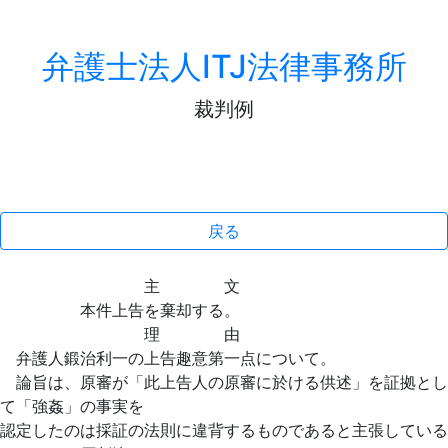
弁護士法人ITJ法律事務所
裁判例
戻る
主 文
本件上告を棄却する。
理 由
弁護人鍛治利一の上告趣意第一点について。
論旨は、原審が「此上告人の原審に於ける供述」を証拠とし
て「強姦」の事実を
認定したのは採証の法則に違背するものであると主張している