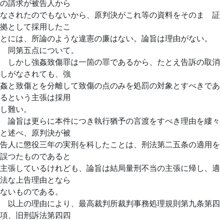
の請求が被告人から
なされたのでもないから、原判決がこれ等の資料をそのまゝ証
拠として採用したこ
とには、所論のような違憲の廉はない。論旨は理由がない。
同第五点について。
しかし強姦致傷罪は一箇の罪であるから、たとえ告訴の取消
しがなされても、強
姦と致傷とを分離して致傷の点のみを処罰の対象とすべきであ
るという主張は採用
し難い。
論旨は更らに本件につき執行猶予の言渡をすべき理由を縷々
と述べ、原判決が被
告人に懲役三年の実刑を科したことは、刑法第二五条の適用を
誤つたものであると
主張しているけれども、論旨は結局量刑不当の主張に帰し、適
法な上告理由となら
ないものである。
以上の理由により、最高裁判所裁判事務処理規則第九条第四
項、旧刑訴法第四四