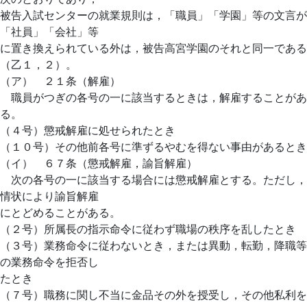
被告入試センターの就業規則は，「職員」「学園」等の文言が
「社員」「会社」等
に置き換えられている外は，被告高宮学園のそれと同一である
（乙１，２）。
（ア） ２１条（解雇）
職員がつぎの各号の一に該当するときは，解雇することがあ
る。
（４号）懲戒解雇に処せられたとき
（１０号）その他前各号に準ずるやむを得ない事由があるとき
（イ） ６７条（懲戒解雇，諭旨解雇）
次の各号の一に該当する場合には懲戒解雇とする。ただし，
情状により諭旨解雇
にとどめることがある。
（２号）所属長の指示命令に従わず職場の秩序を乱したとき
（３号）業務命令に従わないとき，または異動，転勤，降職等
の業務命令を拒否し
たとき
（７号）職務に関し不当に金品その外を授受し，その他私利を