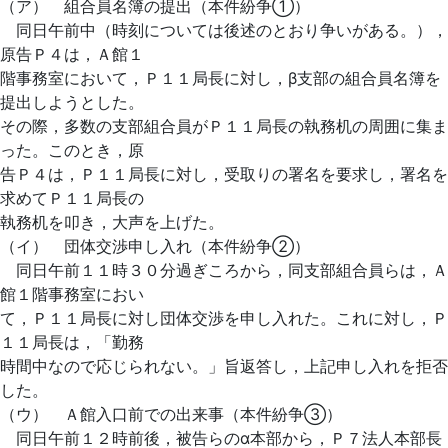
（ア） 組合員名簿の提出（本件紛争①）
同日午前中（時刻については後述のとおり争いがある。），
原告Ｐ４は，Ａ館１
階事務室において，Ｐ１１局長に対し，β支部の組合員名簿を
提出しようとした。
その際，多数の支部組合員がＰ１１局長の執務机の周囲に集ま
った。このとき，原
告Ｐ４は，Ｐ１１局長に対し，受取りの署名を要求し，署名を
求めてＰ１１局長の
執務机を叩き，大声を上げた。
（イ） 団体交渉申し入れ（本件紛争②）
同日午前１１時３０分過ぎころから，同支部組合員らは，Ａ
館１階事務室におい
て，Ｐ１１局長に対し団体交渉を申し入れた。これに対し，Ｐ
１１局長は，「勤務
時間中なので応じられない。」旨返答し，上記申し入れを拒否
した。
（ウ） Ａ館入口前での出来事（本件紛争③）
同日午前１２時前後，被告らのα本部から，Ｐ７法人本部長