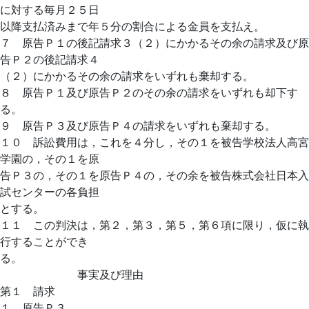
に対する毎月２５日
以降支払済みまで年５分の割合による金員を支払え。
７ 原告Ｐ１の後記請求３（２）にかかるその余の請求及び原
告Ｐ２の後記請求４
（２）にかかるその余の請求をいずれも棄却する。
８ 原告Ｐ１及び原告Ｐ２のその余の請求をいずれも却下す
る。
９ 原告Ｐ３及び原告Ｐ４の請求をいずれも棄却する。
１０ 訴訟費用は，これを４分し，その１を被告学校法人高宮
学園の，その１を原
告Ｐ３の，その１を原告Ｐ４の，その余を被告株式会社日本入
試センターの各負担
とする。
１１ この判決は，第２，第３，第５，第６項に限り，仮に執
行することができ
る。
事実及び理由
第１ 請求
１ 原告Ｐ３