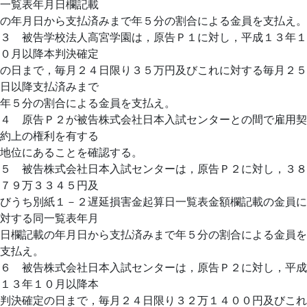
一覧表年月日欄記載
の年月日から支払済みまで年５分の割合による金員を支払え。
３ 被告学校法人高宮学園は，原告Ｐ１に対し，平成１３年１
０月以降本判決確定
の日まで，毎月２４日限り３５万円及びこれに対する毎月２５
日以降支払済みまで
年５分の割合による金員を支払え。
４ 原告Ｐ２が被告株式会社日本入試センターとの間で雇用契
約上の権利を有する
地位にあることを確認する。
５ 被告株式会社日本入試センターは，原告Ｐ２に対し，３８
７９万３３４５円及
びうち別紙１－２遅延損害金起算日一覧表金額欄記載の金員に
対する同一覧表年月
日欄記載の年月日から支払済みまで年５分の割合による金員を
支払え。
６ 被告株式会社日本入試センターは，原告Ｐ２に対し，平成
１３年１０月以降本
判決確定の日まで，毎月２４日限り３２万１４００円及びこれ