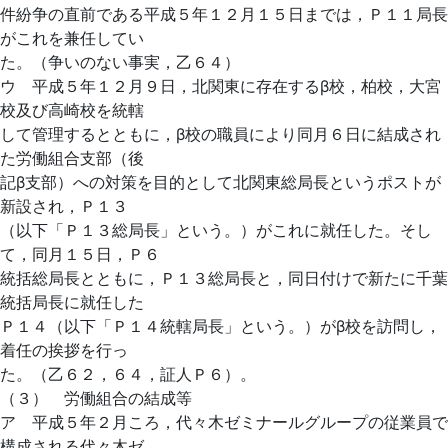
件紛争の直前である平成５年１２月１５日までは，Ｐ１１局長
がこれを兼任してい
た。（争いのない事実，乙６４）
ウ 平成５年１２月９日，北関東に存在するβ校，柏校，大宮
校及び高崎校を統轄
して管理するとともに，β校の職員により同月６日に結成され
た労働組合支部（後
記β支部）への対策を目的として北関東総局長というポストが
新設され，Ｐ１３
（以下「Ｐ１３総局長」という。）がこれに就任した。そし
て，同月１５日，Ｐ６
統括総局長とともに，Ｐ１３総局長と，同日付けで新たに千葉
統括局長に就任した
Ｐ１４（以下「Ｐ１４統轄局長」という。）がβ校を訪問し，
着任の挨拶を行っ
た。（乙６２，６４，証人Ｐ６）。
（３） 労働組合の結成等
ア 平成５年２月ころ，代々木ゼミナールグループの従業員で
構成される代々木ゼ