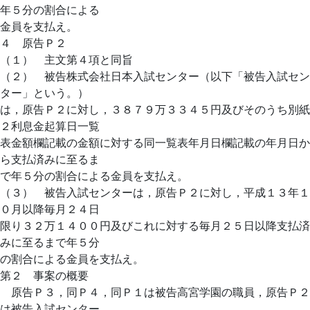
年５分の割合による
金員を支払え。
４ 原告Ｐ２
（１） 主文第４項と同旨
（２） 被告株式会社日本入試センター（以下「被告入試セン
ター」という。）
は，原告Ｐ２に対し，３８７９万３３４５円及びそのうち別紙
２利息金起算日一覧
表金額欄記載の金額に対する同一覧表年月日欄記載の年月日か
ら支払済みに至るま
で年５分の割合による金員を支払え。
（３） 被告入試センターは，原告Ｐ２に対し，平成１３年１
０月以降毎月２４日
限り３２万１４００円及びこれに対する毎月２５日以降支払済
みに至るまで年５分
の割合による金員を支払え。
第２ 事案の概要
原告Ｐ３，同Ｐ４，同Ｐ１は被告高宮学園の職員，原告Ｐ２
は被告入試センター