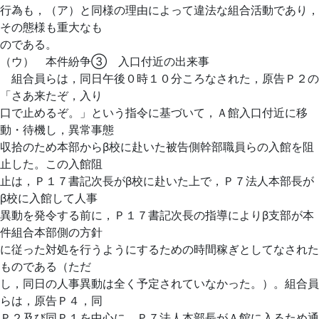
行為も，（ア）と同様の理由によって違法な組合活動であり，
その態様も重大なも
のである。
（ウ） 本件紛争③ 入口付近の出来事
組合員らは，同日午後０時１０分ころなされた，原告Ｐ２の
「さあ来たぞ，入り
口で止めるぞ。」という指令に基づいて，Ａ館入口付近に移
動・待機し，異常事態
収拾のため本部からβ校に赴いた被告側幹部職員らの入館を阻
止した。この入館阻
止は，Ｐ１７書記次長がβ校に赴いた上で，Ｐ７法人本部長が
β校に入館して人事
異動を発令する前に，Ｐ１７書記次長の指導によりβ支部が本
件組合本部側の方針
に従った対処を行うようにするための時間稼ぎとしてなされた
ものである（ただ
し，同日の人事異動は全く予定されていなかった。）。組合員
らは，原告Ｐ４，同
Ｐ２及び同Ｐ１を中心に，Ｐ７法人本部長がＡ館に入るため通