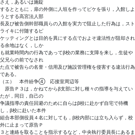
さえ，あるいは施錠
するとともに，扉の外側に人垣を作ってピケを張り，入館しよ
うとする高宮法人部
長及び被告側幹部職員らの入館を実力で阻止した行為は，スト
ライキに付随するピ
ケッティングとは目的を異にする点でおよそ違法性が阻却され
る余地はなく，しか
も就業時間内の行為であってβ校の業務に支障を来し，生徒や
父兄らの前でなされ
た点で被告らの名誉・信用及び施設管理権を侵害する違法行為
である。
（エ） 本件紛争④ 応接室周辺等
原告Ｐ３は，かねてからβ支部に対し種々の指導を与えてい
たが，同日，自己の
争議指導の責任回避のために自らはβ校に赴かず自宅で待機
し，β校に赴いた本件
組合本部側役員４名に対しても，β校内部には立ち入らず，校
外に止まって原告Ｐ
３と連絡を取ることを指示するなど，中央執行委員長にあるま