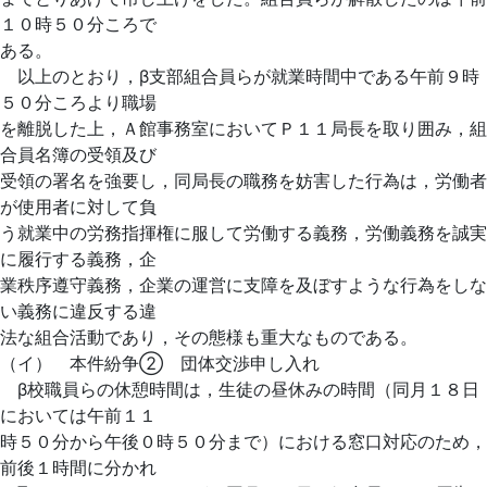
１０時５０分ころで
ある。
以上のとおり，β支部組合員らが就業時間中である午前９時
５０分ころより職場
を離脱した上，Ａ館事務室においてＰ１１局長を取り囲み，組
合員名簿の受領及び
受領の署名を強要し，同局長の職務を妨害した行為は，労働者
が使用者に対して負
う就業中の労務指揮権に服して労働する義務，労働義務を誠実
に履行する義務，企
業秩序遵守義務，企業の運営に支障を及ぼすような行為をしな
い義務に違反する違
法な組合活動であり，その態様も重大なものである。
（イ） 本件紛争② 団体交渉申し入れ
β校職員らの休憩時間は，生徒の昼休みの時間（同月１８日
においては午前１１
時５０分から午後０時５０分まで）における窓口対応のため，
前後１時間に分かれ