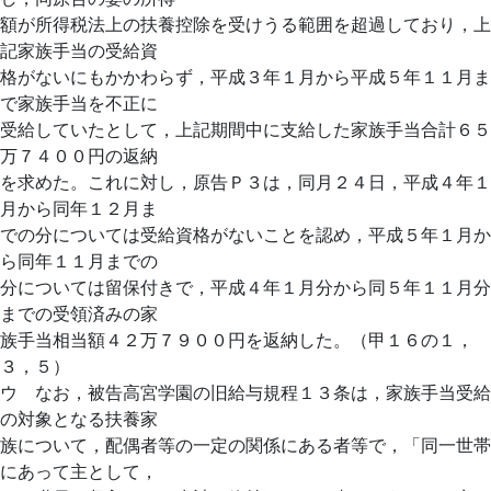
額が所得税法上の扶養控除を受けうる範囲を超過しており，上
記家族手当の受給資
格がないにもかかわらず，平成３年１月から平成５年１１月ま
で家族手当を不正に
受給していたとして，上記期間中に支給した家族手当合計６５
万７４００円の返納
を求めた。これに対し，原告Ｐ３は，同月２４日，平成４年１
月から同年１２月ま
での分については受給資格がないことを認め，平成５年１月か
ら同年１１月までの
分については留保付きで，平成４年１月分から同５年１１月分
までの受領済みの家
族手当相当額４２万７９００円を返納した。（甲１６の１，
３，５）
ウ なお，被告高宮学園の旧給与規程１３条は，家族手当受給
の対象となる扶養家
族について，配偶者等の一定の関係にある者等で，「同一世帯
にあって主として，