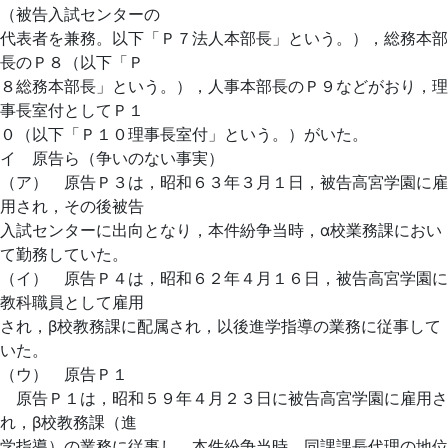
（被告入試センターの
代表者を兼務。以下「Ｐ７法人本部長」という。），総務本部
長のＰ８（以下「Ｐ
８総務本部長」という。），人事本部長のＰ９などがおり，理
事長室付としてＰ１
０（以下「Ｐ１０理事長室付」という。）がいた。
イ 原告ら（争いのない事実）
（ア） 原告Ｐ３は，昭和６３年３月１日，被告高宮学園に雇
用され，その後被告
入試センターに出向となり，本件紛争当時，α校業務課におい
て勤務していた。
（イ） 原告Ｐ４は，昭和６２年４月１６日，被告高宮学園に
教科職員として雇用
され，β校教務課に配属され，以後進学指導の業務に従事して
いた。
（ウ） 原告Ｐ１
原告Ｐ１は，昭和５９年４月２３日に被告高宮学園に雇用さ
れ，β校教務課（進
学指導）の業務に従事し，本件紛争当時，同課課長代理の地位