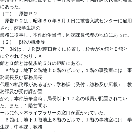
にあった。
（エ） 原告Ｐ２
原告Ｐ２は，昭和６０年５月１日に被告入試センターに雇用
され，β校学生課の
業務に従事し，本件紛争当時，同課課長代理の地位にあった。
（２） β校の概要等
ア β校は，ＪＲβ駅南口近くに位置し，校舎がＡ館とＢ館と
に分かれており，Ａ
館とＢ館とは徒歩約５分の距離にある。
Ａ館は，地下２階地上５階のビルで，１階の事務室には，事
務局長及び事務局長
代理の執務席があるほか，学務課（受付，総務及び広報），教
務課及び受付課が置
かれ，本件紛争当時，局長以下１７名の職員が配置されてい
た。また，１階玄関ホ
ールに代々木ライブラリーの窓口が置かれていた。
Ｂ館は，地下１階地上６階のビルで，１階の事務室には，学
生課，中学課，教務