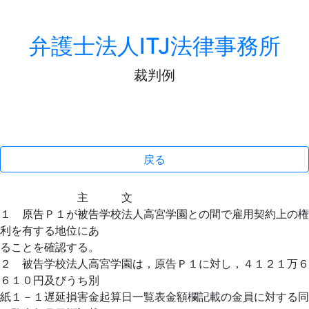
弁護士法人ITJ法律事務所
裁判例
戻る
主 文
１ 原告Ｐ１が被告学校法人高宮学園との間で雇用契約上の権
利を有する地位にあ
ることを確認する。
２ 被告学校法人高宮学園は，原告Ｐ１に対し，４１２１万６
６１０円及びうち別
紙１－１遅延損害金起算日一覧表金額欄記載の金員に対する同