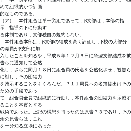
めて組織的かつ計画
的なものである。
（ア） 本件組合は単一労組であって，β支部は，本部の指
示，指導の下に行動す
る体制であり，支部独自の規約もない。
本件組合本部は，β支部の結成を高く評価し，β校の大部分
の職員がβ支部に加
入したことを知るや，平成５年１２月６日に急遽支部結成を被
告らに通知して公然
化し，さらに同月１８日に組合員の氏名を公然化させ，被告ら
に対し，その団結力
を誇示することをもくろんだ。Ｐ１１局長への名簿提出はその
ための手段であっ
て，組合員全員で組織的に行動し，本件組合の団結力を示威す
ることを本質とする
戦術であった。上記の構想を持ったのは原告Ｐ３であり，その
余の原告らは，これ
を十分知る立場にあった。