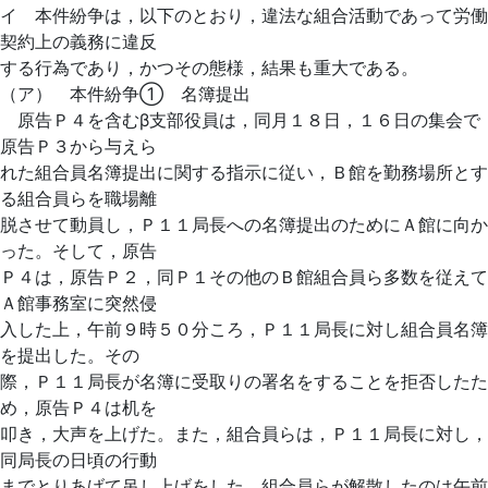
イ 本件紛争は，以下のとおり，違法な組合活動であって労働
契約上の義務に違反
する行為であり，かつその態様，結果も重大である。
（ア） 本件紛争① 名簿提出
原告Ｐ４を含むβ支部役員は，同月１８日，１６日の集会で
原告Ｐ３から与えら
れた組合員名簿提出に関する指示に従い，Ｂ館を勤務場所とす
る組合員らを職場離
脱させて動員し，Ｐ１１局長への名簿提出のためにＡ館に向か
った。そして，原告
Ｐ４は，原告Ｐ２，同Ｐ１その他のＢ館組合員ら多数を従えて
Ａ館事務室に突然侵
入した上，午前９時５０分ころ，Ｐ１１局長に対し組合員名簿
を提出した。その
際，Ｐ１１局長が名簿に受取りの署名をすることを拒否したた
め，原告Ｐ４は机を
叩き，大声を上げた。また，組合員らは，Ｐ１１局長に対し，
同局長の日頃の行動
までとりあげて吊し上げをした。組合員らが解散したのは午前