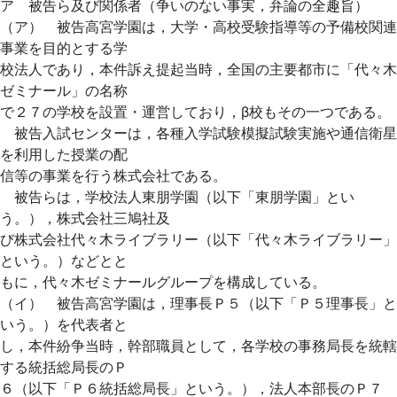
ア 被告ら及び関係者（争いのない事実，弁論の全趣旨）
（ア） 被告高宮学園は，大学・高校受験指導等の予備校関連
事業を目的とする学
校法人であり，本件訴え提起当時，全国の主要都市に「代々木
ゼミナール」の名称
で２７の学校を設置・運営しており，β校もその一つである。
被告入試センターは，各種入学試験模擬試験実施や通信衛星
を利用した授業の配
信等の事業を行う株式会社である。
被告らは，学校法人東朋学園（以下「東朋学園」とい
う。），株式会社三鳩社及
び株式会社代々木ライブラリー（以下「代々木ライブラリー」
という。）などとと
もに，代々木ゼミナールグループを構成している。
（イ） 被告高宮学園は，理事長Ｐ５（以下「Ｐ５理事長」と
いう。）を代表者と
し，本件紛争当時，幹部職員として，各学校の事務局長を統轄
する統括総局長のＰ
６（以下「Ｐ６統括総局長」という。），法人本部長のＰ７