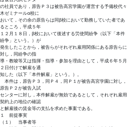
の社員であり，原告Ｐ３は被告高宮学園が運営する予備校代々
木ゼミナールα校に
おいて，その余の原告らは同β校において勤務していた者であ
るところ，平成５年
１２月１８日，β校において後述する労使間紛争（以下「本件
紛争」という。）が
発生したことから，被告らがそれぞれ雇用関係にある原告らに
対し，同紛争の指
導・教唆等又は指揮・指導・参加を理由として，平成６年５月
２日付けで解雇を通
知した（以下「本件解雇」という。）。
本件は，原告Ｐ３，同Ｐ４，同Ｐ１が被告高宮学園に対し，
原告Ｐ２が被告入試
センターに対し，本件解雇が無効であるとして，それぞれ雇用
契約上の地位の確認
と解雇後の賃金等の支払を求めた事案である。
１ 前提事実
（１） 当事者等