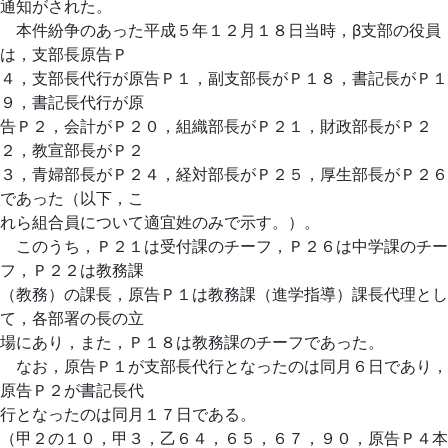
通知がされた。
本件紛争のあった平成５年１２月１８日当時，β支部の役員
は，支部長原告Ｐ
４，支部長代行が原告Ｐ１，副支部長がＰ１８，書記長がＰ１
９，書記長代行が原
告Ｐ２，会計がＰ２０，組織部長がＰ２１，財政部長がＰ２
２，教宣部長がＰ２
３，青婦部長がＰ２４，経対部長がＰ２５，厚生部長がＰ２６
であった（以下，こ
れら組合員について適宜姓のみで示す。）。
このうち，Ｐ２１は受付課のチーフ，Ｐ２６は中学課のチー
フ，Ｐ２２は教務課
（教務）の課長，原告Ｐ１は教務課（進学指導）課長代理とし
て，各部署の長の立
場にあり，また，Ｐ１８は教務課のチーフであった。
なお，原告Ｐ１が支部長代行となったのは同月６日であり，
原告Ｐ２が書記長代
行となったのは同月１７日である。
（甲２の１０，甲３，乙６４，６５，６７，９０，原告Ｐ４本