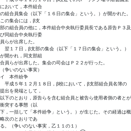
において，本件組合
の組合員集会（以下「１６日の集会」という。）が開かれた。
この集会には，β支
部の組合員の他に，本件組合中央執行委員長である原告Ｐ３及
び同組合中央執行委
員らが出席した。
翌１７日，β支部の集会（以下「１７日の集会」という。）
が開かれ，同支部組
合員らが出席した。集会の司会はＰ２２が行った。
（争いのない事実）
イ 本件紛争
平成５年１２月１８日，β校において，β支部組合員名簿の
提出を発端として，
以下のとおり，原告らを含む組合員と被告ら使用者側の者とが
衝突する事態（以
下，一括して「本件紛争」という。）が生じた。その経過は概
略次のとおりであ
る。（争いのない事実，乙１１の１）