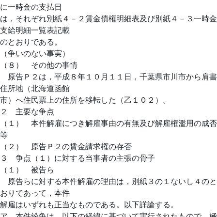
に一時金の支払日
は，それぞれ別紙４－２賃金債権明細表及び別紙４－３一時金
支給明細一覧表記載
のとおりである。
（争いのない事実）
（８） その他の事情
原告Ｐ２は，平成８年１０月１１日，千葉県市川市から肩書
住所地（北海道函館
市）へ住民票上の住所を移転した（乙１０２）。
２ 主要な争点
（１） 本件解雇につき解雇事由の有無及び解雇権濫用の成否
等
（２） 原告Ｐ２の賃金請求権の存否
３ 争点（１）に対する当事者の主張の骨子
（１） 被告ら
原告らに対する本件解雇の理由は，別紙３の１ないし４のと
おりであって，本件
解雇はいずれも正当なものである。以下詳論する。
ア 本件紛争は，以下の経緯に基づいて実行されたもので，極