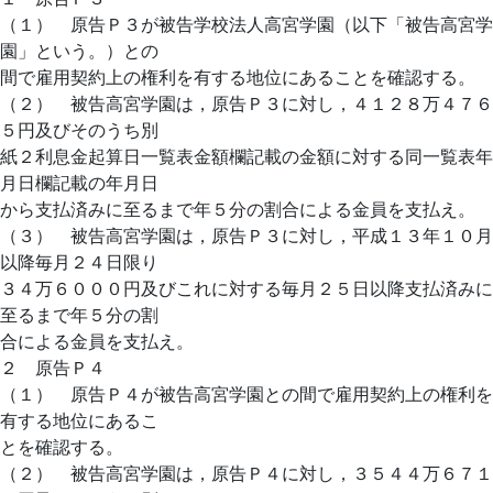
（１） 原告Ｐ３が被告学校法人高宮学園（以下「被告高宮学
園」という。）との
間で雇用契約上の権利を有する地位にあることを確認する。
（２） 被告高宮学園は，原告Ｐ３に対し，４１２８万４７６
５円及びそのうち別
紙２利息金起算日一覧表金額欄記載の金額に対する同一覧表年
月日欄記載の年月日
から支払済みに至るまで年５分の割合による金員を支払え。
（３） 被告高宮学園は，原告Ｐ３に対し，平成１３年１０月
以降毎月２４日限り
３４万６０００円及びこれに対する毎月２５日以降支払済みに
至るまで年５分の割
合による金員を支払え。
２ 原告Ｐ４
（１） 原告Ｐ４が被告高宮学園との間で雇用契約上の権利を
有する地位にあるこ
とを確認する。
（２） 被告高宮学園は，原告Ｐ４に対し，３５４４万６７１