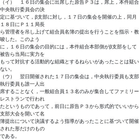
（イ） １６日の集会に出席した原告Ｐ３は，席上，本件組合
中央執行委員会の決
定に基づいて，β支部に対し，１７日の集会を開催の上，同月
１８日にＰ１１局長
ら管理者を吊し上げて組合員名簿の提出を行うことを指示・教
唆した。このよう
に，１６日の集会の目的には，本件組合本部側がβ支部をして
被告ら当局に実力を
もって対抗する活動的な組織とするねらいがあったことは疑い
ない。
（ウ） 翌日開催された１７日の集会は，中央執行委員も支部
執行委員も誰一人出
席することなく，一般組合員１３名のみが集合してファミリー
レストランで行われ
たというものであって，前日に原告Ｐ３から形式的でいいから
支部大会を開いて名
簿提出について決議するよう指導があったことに基づいて開催
された形だけのもの
である。