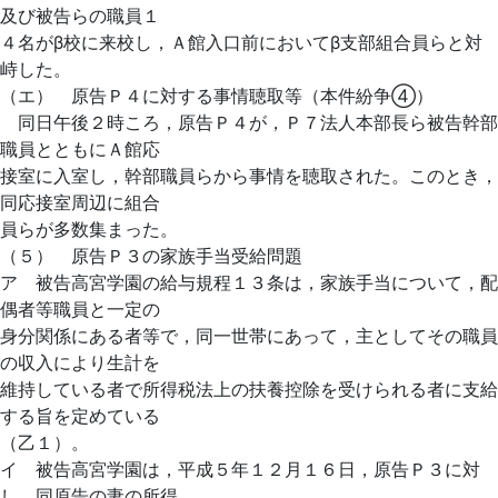
及び被告らの職員１
４名がβ校に来校し，Ａ館入口前においてβ支部組合員らと対
峙した。
（エ） 原告Ｐ４に対する事情聴取等（本件紛争④）
同日午後２時ころ，原告Ｐ４が，Ｐ７法人本部長ら被告幹部
職員とともにＡ館応
接室に入室し，幹部職員らから事情を聴取された。このとき，
同応接室周辺に組合
員らが多数集まった。
（５） 原告Ｐ３の家族手当受給問題
ア 被告高宮学園の給与規程１３条は，家族手当について，配
偶者等職員と一定の
身分関係にある者等で，同一世帯にあって，主としてその職員
の収入により生計を
維持している者で所得税法上の扶養控除を受けられる者に支給
する旨を定めている
（乙１）。
イ 被告高宮学園は，平成５年１２月１６日，原告Ｐ３に対
し，同原告の妻の所得