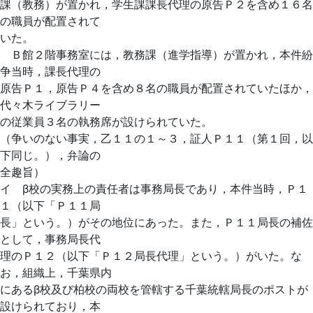
課（教務）が置かれ，学生課課長代理の原告Ｐ２を含め１６名
の職員が配置されて
いた。
Ｂ館２階事務室には，教務課（進学指導）が置かれ，本件紛
争当時，課長代理の
原告Ｐ１，原告Ｐ４を含め８名の職員が配置されていたほか，
代々木ライブラリー
の従業員３名の執務席が設けられていた。
（争いのない事実，乙１１の１～３，証人Ｐ１１（第１回，以
下同じ。），弁論の
全趣旨）
イ β校の実務上の責任者は事務局長であり，本件当時，Ｐ１
１（以下「Ｐ１１局
長」という。）がその地位にあった。また，Ｐ１１局長の補佐
として，事務局長代
理のＰ１２（以下「Ｐ１２局長代理」という。）がいた。な
お，組織上，千葉県内
にあるβ校及び柏校の両校を管轄する千葉統轄局長のポストが
設けられており，本