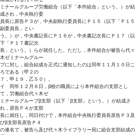
ミナールグループ労働組合（以下「本件組合」という。）が結
成され，中央執行委
員長に原告Ｐ３が，中央副執行委員長にＰ１５（以下「Ｐ１５
副委員長」とい
う。）が，中央書記長にＰ１６が，中央書記次長にＰ１７（以
下「Ｐ１７書記次
長」という。）らが就任した。ただし，本件組合が被告ら代々
木ゼミナールグルー
プに対し，組合結成を正式に通知したのは同年１１月１０日こ
ろである（甲２の
７，甲１９，乙５０）。
イ 同年１２月６日，β校の職員により本件組合の支部とし
て，労働組合代々木ゼ
ミナールグループβ支部（以下「β支部」という。）が結成さ
れ，原告Ｐ４が支部
長に就任し，同日付けで，本件組合中央執行委員長原告Ｐ３及
びβ支部長原告Ｐ４
の連名で，被告ら及び代々木ライブラリー宛に組合支部結成の