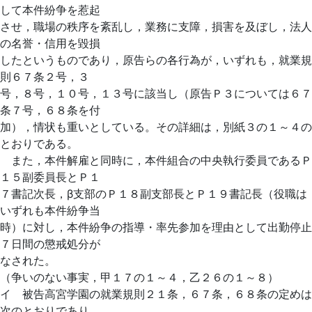
して本件紛争を惹起
させ，職場の秩序を紊乱し，業務に支障，損害を及ぼし，法人
の名誉・信用を毀損
したというものであり，原告らの各行為が，いずれも，就業規
則６７条２号，３
号，８号，１０号，１３号に該当し（原告Ｐ３については６７
条７号，６８条を付
加），情状も重いとしている。その詳細は，別紙３の１～４の
とおりである。
また，本件解雇と同時に，本件組合の中央執行委員であるＰ
１５副委員長とＰ１
７書記次長，β支部のＰ１８副支部長とＰ１９書記長（役職は
いずれも本件紛争当
時）に対し，本件紛争の指導・率先参加を理由として出勤停止
７日間の懲戒処分が
なされた。
（争いのない事実，甲１７の１～４，乙２６の１～８）
イ 被告高宮学園の就業規則２１条，６７条，６８条の定めは
次のとおりであり，