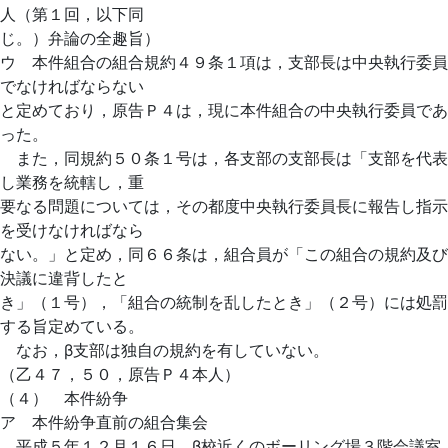
人（第１回，以下同
じ。）弁論の全趣旨）
ウ 本件組合の組合規約４９条１項は，支部長は中央執行委員
でなければならない
と定めており，原告Ｐ４は，現に本件組合の中央執行委員であ
った。
また，同規約５０条１号は，各支部の支部長は「支部を代表
し業務を統轄し，重
要なる問題については，その都度中央執行委員長に報告し指示
を受けなければなら
ない。」と定め，同６６条は，組合員が「この組合の規約及び
決議に違背したと
き」（１号），「組合の統制を乱したとき」（２号）には処罰
する旨定めている。
なお，β支部は独自の規約を有していない。
（乙４７，５０，原告Ｐ４本人）
（４） 本件紛争
ア 本件紛争直前の組合集会
平成５年１２月１６日，β校近くのボーリング場３階会議室