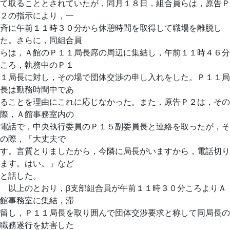
て取ることとされていたが，同月１８日，組合員らは，原告Ｐ
２の指示により，一
斉に午前１１時３０分から休憩時間を取得して職場を離脱し
た。さらに，同組合員
らは，Ａ館のＰ１１局長席の周辺に集結し，午前１１時４６分
ころ，執務中のＰ１
１局長に対し，その場で団体交渉の申し入れをした。Ｐ１１局
長は勤務時間中であ
ることを理由にこれに応じなかった。また，原告Ｐ２は，その
際，Ａ館事務室内の
電話で，中央執行委員のＰ１５副委員長と連絡を取ったが，そ
の際，「大丈夫で
す。言質とりましたから，今隣に局長がいますから，電話切り
ます。はい。」など
と話した。
以上のとおり，β支部組合員が午前１１時３０分ころよりＡ
館事務室に集結，滞
留し，Ｐ１１局長を取り囲んで団体交渉要求と称して同局長の
職務遂行を妨害した