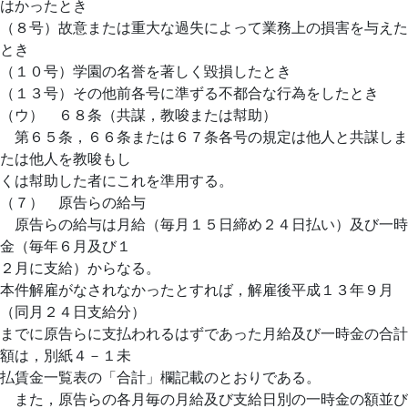
はかったとき
（８号）故意または重大な過失によって業務上の損害を与えた
とき
（１０号）学園の名誉を著しく毀損したとき
（１３号）その他前各号に準ずる不都合な行為をしたとき
（ウ） ６８条（共謀，教唆または幇助）
第６５条，６６条または６７条各号の規定は他人と共謀しま
たは他人を教唆もし
くは幇助した者にこれを準用する。
（７） 原告らの給与
原告らの給与は月給（毎月１５日締め２４日払い）及び一時
金（毎年６月及び１
２月に支給）からなる。
本件解雇がなされなかったとすれば，解雇後平成１３年９月
（同月２４日支給分）
までに原告らに支払われるはずであった月給及び一時金の合計
額は，別紙４－１未
払賃金一覧表の「合計」欄記載のとおりである。
また，原告らの各月毎の月給及び支給日別の一時金の額並び