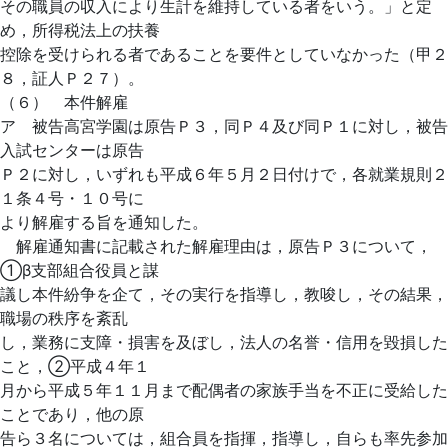
その職員の収入により生計を維持している者をいう。」と定
め，所得税法上の扶養
控除を受けられる者であることを要件としていなかった（甲２
８，証人Ｐ２７）。
（６） 本件解雇
ア 被告高宮学園は原告Ｐ３，同Ｐ４及び同Ｐ１に対し，被告
入試センターは原告
Ｐ２に対し，いずれも平成６年５月２日付けで，各就業規則２
１条４号・１０号に
より解雇する旨を通知した。
解雇通知書に記載された解雇理由は，原告Ｐ３について，
①β支部組合役員と謀
議し本件紛争を企て，その実行を指導し，教唆し，その結果，
職場の秩序を紊乱
し，業務に支障・損害を及ぼし，法人の名誉・信用を毀損した
こと，②平成４年１
月から平成５年１１月まで配偶者の家族手当を不正に受給した
ことであり，他の原
告ら３名については，組合員を指揮，指導し，自らも率先参加