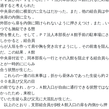
過すると考えられた
中央扉の前に横並びに立ちはだかった。また，他の組合員は中
央扉の内側に立ち，
外部から扉を内側に開けられないように押さえつけ，また，い
つでも施錠できる態
勢を整えた。そして，Ｐ７法人本部長がＡ館手前の駐車場にさ
しかかると，組合員
らが人垣を作って肩や胸を突き出すようにし，その前進を阻ん
だ。この結果，Ａ館
中央扉付近で，同本部長ら一行とその入館を阻止する組合員ら
とが一時的ににらみ
合う状態が生じた。
これらの一連の出来事は，折から昼休みであった生徒ら約２
００名及び父兄の目
の前でなされ，かつ，Ａ館入口が自由に通行できる状態ではな
かったため，来校し
ていた生徒ら及び父兄に大混乱が生じた。
以上のとおり，支部組合員がβ校Ａ館入口の扉を内側から押