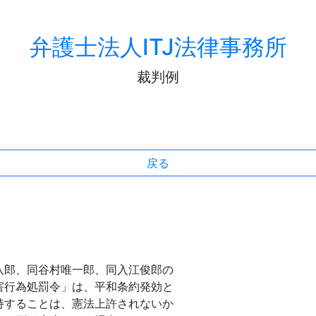
弁護士法人ITJ法律事務所
裁判例
戻る
郎、同谷村唯一郎、同入江俊郎の
害行為処罰令」は、平和条約発効と
持することは、憲法上許されないか