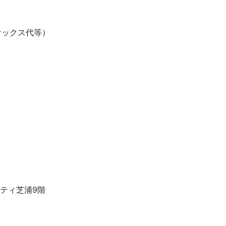
ァックス代等）
アシティ芝浦9階