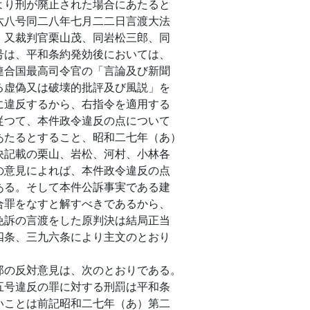
より刑が廃止された場合にあたると
六八号同二八年七月二二日言渡大法
、又裁判官栗山茂、同岩松三郎、同
号は、平和条約発効後においては、
連合国最高司令官の「言論及び新聞
る虚偽又は破壊的批評及び風説」を
に違反するから、右指令を適用する
従つて、本件政令違反の点について
あたるとすること、昭和二七年（あ）
決記載の栗山、岩松、河村、小林各
の意見によれば、本件政令違反の点
ある。そして本件公訴事実である建
合罪をなすと解すべきであるから、
免訴の言渡をした原判決は結局正当
四条、三九六条により主文のとおり
の反対意見は、次のとおりである。
号違反の罪に対する刑罰は平和条
いことは前記昭和二七年（あ）第二