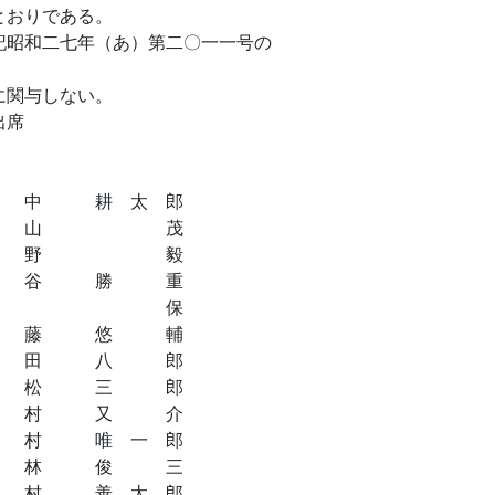
とおりである。
昭和二七年（あ）第二〇一一号の
に関与しない。
出席
 耕 太 郎
山 茂
野 毅
 勝 重
島 保
 悠 輔
 八 郎
 三 郎
 又 介
唯 一 郎
 俊 三
善 太 郎