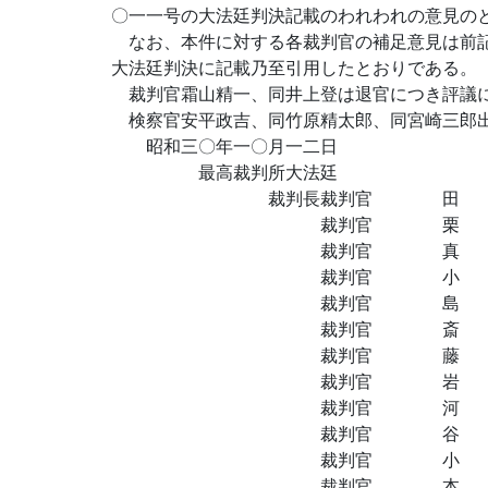
〇一一号の大法廷判決記載のわれわれの意見の
なお、本件に対する各裁判官の補足意見は前記
大法廷判決に記載乃至引用したとおりである。
裁判官霜山精一、同井上登は退官につき評議
検察官安平政吉、同竹原精太郎、同宮崎三郎
昭和三〇年一〇月一二日
最高裁判所大法廷
裁判長裁判官 田 中
裁判官 栗 
裁判官 真 
裁判官 小 谷
裁判官 
裁判官 斎 藤
裁判官 藤 田
裁判官 岩 松
裁判官 河 村
裁判官 谷 村 
裁判官 小 林
裁判官 本 村 