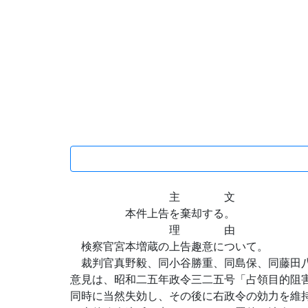
主 文
本件上告を棄却する。
理 由
検察官宮本増蔵の上告趣意について。
裁判官真野毅、同小谷勝重、同島保、同藤田八
意見は、昭和二五年政令三二五号「占領目的阻
同時に当然失効し、その後に右政令の効力を維