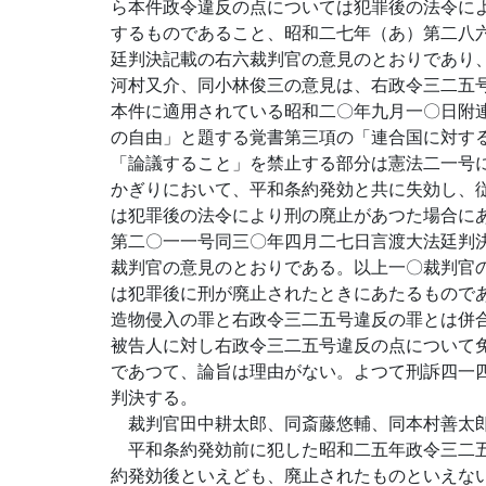
ら本件政令違反の点については犯罪後の法令に
するものであること、昭和二七年（あ）第二八
廷判決記載の右六裁判官の意見のとおりであり
河村又介、同小林俊三の意見は、右政令三二五
本件に適用されている昭和二〇年九月一〇日附
の自由」と題する覚書第三項の「連合国に対す
「論議すること」を禁止する部分は憲法二一号
かぎりにおいて、平和条約発効と共に失効し、
は犯罪後の法令により刑の廃止があつた場合に
第二〇一一号同三〇年四月二七日言渡大法廷判
裁判官の意見のとおりである。以上一〇裁判官
は犯罪後に刑が廃止されたときにあたるもので
造物侵入の罪と右政令三二五号違反の罪とは併
被告人に対し右政令三二五号違反の点について
であつて、論旨は理由がない。よつて刑訴四一
判決する。
裁判官田中耕太郎、同斎藤悠輔、同本村善太郎
平和条約発効前に犯した昭和二五年政令三二五
約発効後といえども、廃止されたものといえな