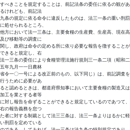
すべきことを規定することは、前記法条の委任に依るの観があ
るけれども、前記法
九条の規定に依る命令に違反したものは、法三一条の重い刑罰
に処せられるところ、
他方において法一三条は、主要食糧の生産費、生産高、現在高
及び移動等の調査に
関し、政府は命令の定める所に依り必要な報告を徴することが
できると規定し、右
法一三条の委任により食糧管理法施行規則三一条二項（昭和二
五年九月一一日農林
省令一〇一号による改正前のもの、以下同じ）は、前記調査を
行うために必要があ
ると認めるときは、都道府県知事において主要食糧の製造又は
加工を業とする者等
に対し報告を命ずることができると規定しているのであつて、
右の報告義務を怠つ
た者に対する制裁として法三三条は、法三一条よりはるかに軽
い刑罰を定めている
のである。してみれば、法一三条は法九条の特別規定であり、