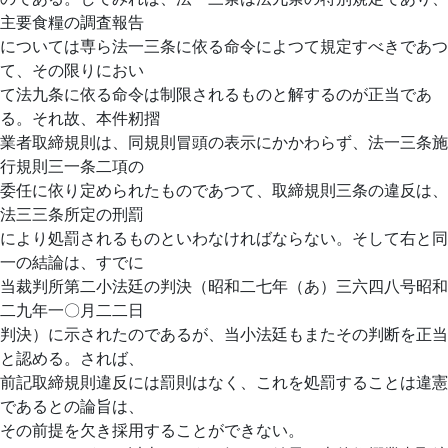
主要食糧の調査報告
については専ら法一三条に依る命令によつて規定すべきであつ
て、その限りにおい
て法九条に依る命令は制限されるものと解するのが正当であ
る。それ故、本件籾摺
業者取締規則は、同規則冒頭の表示にかかわらず、法一三条施
行規則三一条二項の
委任に依り定められたものであつて、取締規則三条の違反は、
法三三条所定の刑罰
により処罰されるものといわなければならない。そして右と同
一の結論は、すでに
当裁判所第二小法廷の判決（昭和二七年（あ）三六四八号昭和
二九年一〇月二二日
判決）に示されたのであるが、当小法廷もまたその判断を正当
と認める。されば、
前記取締規則違反には罰則はなく、これを処罰することは違憲
であるとの論旨は、
その前提を欠き採用することができない。