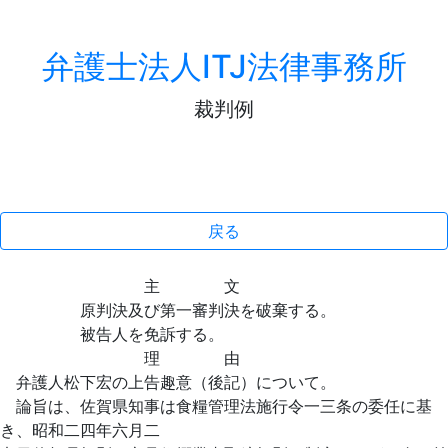
弁護士法人ITJ法律事務所
裁判例
戻る
主 文
原判決及び第一審判決を破棄する。
被告人を免訴する。
理 由
弁護人松下宏の上告趣意（後記）について。
論旨は、佐賀県知事は食糧管理法施行令一三条の委任に基
き、昭和二四年六月二