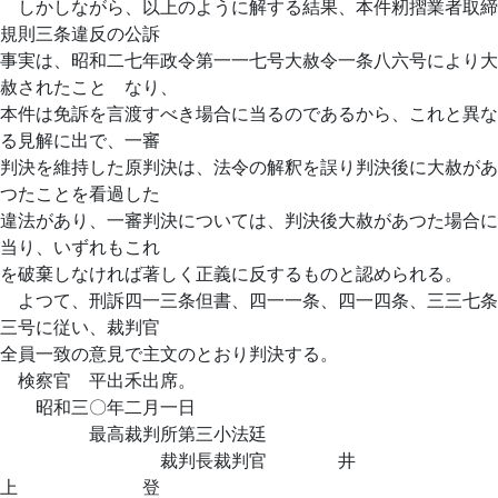
しかしながら、以上のように解する結果、本件籾摺業者取締
規則三条違反の公訴
事実は、昭和二七年政令第一一七号大赦令一条八六号により大
赦されたことゝなり、
本件は免訴を言渡すべき場合に当るのであるから、これと異な
る見解に出で、一審
判決を維持した原判決は、法令の解釈を誤り判決後に大赦があ
つたことを看過した
違法があり、一審判決については、判決後大赦があつた場合に
当り、いずれもこれ
を破棄しなければ著しく正義に反するものと認められる。
よつて、刑訴四一三条但書、四一一条、四一四条、三三七条
三号に従い、裁判官
全員一致の意見で主文のとおり判決する。
検察官 平出禾出席。
昭和三〇年二月一日
最高裁判所第三小法廷
裁判長裁判官 井
上 登