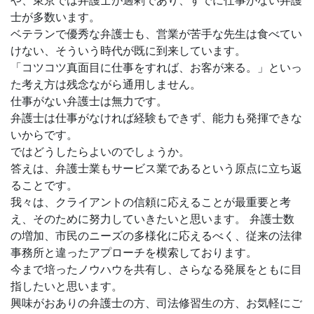
や、東京では弁護士が過剰であり、すでに仕事がない弁護
士が多数います。
ベテランで優秀な弁護士も、営業が苦手な先生は食べてい
けない、そういう時代が既に到来しています。
「コツコツ真面目に仕事をすれば、お客が来る。」といっ
た考え方は残念ながら通用しません。
仕事がない弁護士は無力です。
弁護士は仕事がなければ経験もできず、能力も発揮できな
いからです。
ではどうしたらよいのでしょうか。
答えは、弁護士業もサービス業であるという原点に立ち返
ることです。
我々は、クライアントの信頼に応えることが最重要と考
え、そのために努力していきたいと思います。 弁護士数
の増加、市民のニーズの多様化に応えるべく、従来の法律
事務所と違ったアプローチを模索しております。
今まで培ったノウハウを共有し、さらなる発展をともに目
指したいと思います。
興味がおありの弁護士の方、司法修習生の方、お気軽にご