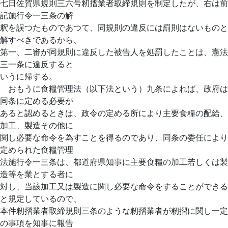
七日佐賀県規則三六号籾摺業者取締規則を制定したが、右は前
記施行令一三条の解
釈を誤つたものであつて、同規則の違反には罰則はないものと
解すべきであるから、
第一、二審が同規則に違反した被告人を処罰したことは、憲法
三一条に違反すると
いうに帰する。
おもうに食糧管理法（以下法という）九条によれば、政府は
同条に定める必要が
あると認めるときは、政令の定める所により主要食糧の配給、
加工、製造その他に
関し必要な命令を為すことを得るのであり、同条の委任により
定められた食糧管理
法施行令一三条は、都道府県知事に主要食糧の加工若しくは製
造等を業とする者に
対し、当該加工又は製造に関し必要な命令をすることができる
と規定しているので、
本件籾摺業者取締規則三条のような籾摺業者が籾摺に関し一定
の事項を知事に報告