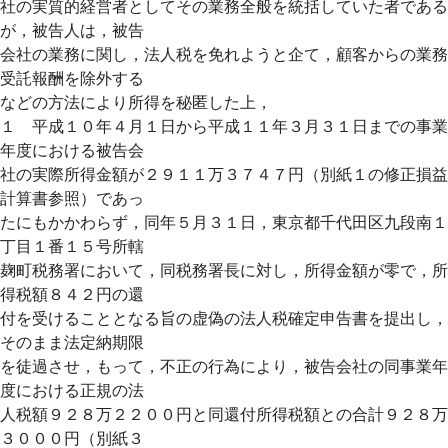
社の実質的経営者としてその業務全般を統括していた者である
が，被告人は，被告
会社の業務に関し，法人税を免れようと企て，顧客からの業務
受託報酬を除外する
などの方法により所得を秘匿した上，
１ 平成１０年４月１日から平成１１年３月３１日までの事業
年度における被告会
社の実際所得金額が２９１１万３７４７円（別紙１の修正損益
計算書参照）であっ
たにもかかわらず，同年５月３１日，東京都千代田区九段南１
丁目１番１５号所轄
麹町税務署において，同税務署長に対し，所得金額が零で，所
得税額８４２円の還
付を受けることとなる旨の虚偽の法人税確定申告書を提出し，
そのまま法定納期限
を徒過させ，もって，不正の行為により，被告会社の同事業年
度における正規の法
人税額９２８万２２００円と同還付所得税額との合計９２８万
３０００円（別紙３