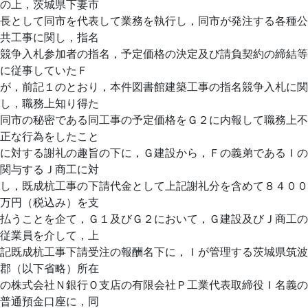
の上，茨城県下妻市
長として同市を代表して業務を執行し，同市が発注する各種公
共工事に関し，指名
競争入札参加者の指名，予定価格の決定及び請負契約の締結等
に従事していたＦ
が，前記１のとおり，本件図書館建築工事の指名競争入札に関
し，職務上知り得た
同市の秘密である同工事の予定価格をＧ２に内報して職務上不
正な行為をしたこと
に対する謝礼の趣旨の下に，Ｇ建設から，Ｆの義弟であるＩの
関与するＪ商工に対
し，既成杭工事の下請代金として上記謝礼分を含めて８４００
万円（税込み）を支
払うことを企て，Ｇ１及びＧ２において，Ｇ建設及びＪ商工の
従業員を介して，上
記既成杭工事下請受注の報酬名下に，Ｉが管理する茨城県筑波
郡（以下省略）所在
の株式会社Ｎ銀行Ｏ支店の有限会社Ｐ工業代表取締役Ｉ名義の
普通預金口座に，同