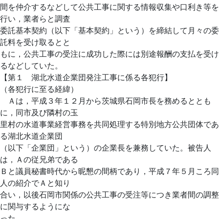
間を仲介するなどして公共工事に関する情報収集や口利き等を
行い，業者らと調査
委託基本契約（以下「基本契約」という）を締結して月々の委
託料を受け取るとと
もに，公共工事の受注に成功した際には別途報酬の支払を受け
るなどしていた。
【第１ 湖北水道企業団発注工事に係る各犯行】
（各犯行に至る経緯）
Ａは，平成３年１２月から茨城県石岡市長を務めるととも
に，同市及び隣村の玉
里村の水道事業経営事務を共同処理する特別地方公共団体であ
る湖北水道企業団
（以下「企業団」という）の企業長を兼務していた。被告人
は，Ａの従兄弟である
Ｂと議員秘書時代から昵懇の間柄であり，平成７年５月ころ同
人の紹介でＡと知り
合い，以後石岡市関係の公共工事の受注等につき業者間の調整
に関与するようにな
った。