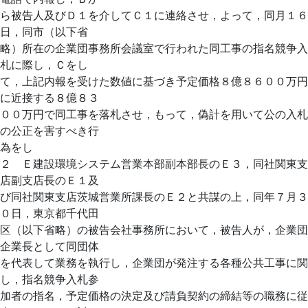
ら被告人及びＤ１を介してＣ１に連絡させ，よって，同月１６
日，同市（以下省
略）所在の企業団事務所会議室で行われた同工事の指名競争入
札に際し，Ｃをし
て，上記内報を受けた数値に基づき予定価格８億８６００万円
に近接する８億８３
００万円で同工事を落札させ，もって，偽計を用いて公の入札
の公正を害すべき行
為をし
２ Ｅ建設環境システム営業本部副本部長のＥ３，同社関東支
店副支店長のＥ１及
び同社関東支店茨城営業所課長のＥ２と共謀の上，同年７月３
０日，東京都千代田
区（以下省略）の被告会社事務所において，被告人が，企業団
企業長として同団体
を代表して業務を執行し，企業団が発注する各種公共工事に関
し，指名競争入札参
加者の指名，予定価格の決定及び請負契約の締結等の職務に従