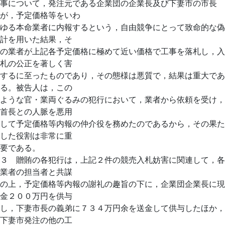
事について，発注元である企業団の企業長及び下妻市の市長
が，予定価格等をいわ
ゆる本命業者に内報するという，自由競争にとって致命的な偽
計を用いた結果，そ
の業者が上記各予定価格に極めて近い価格で工事を落札し，入
札の公正を著しく害
するに至ったものであり，その態様は悪質で，結果は重大であ
る。被告人は，この
ような官・業両ぐるみの犯行において，業者から依頼を受け，
首長との人脈を悪用
して予定価格等内報の仲介役を務めたのであるから，その果た
した役割は非常に重
要である。
３ 贈賄の各犯行は，上記２件の競売入札妨害に関連して，各
業者の担当者と共謀
の上，予定価格等内報の謝礼の趣旨の下に，企業団企業長に現
金２００万円を供与
し，下妻市長の義弟に７３４万円余を送金して供与したほか，
下妻市発注の他の工