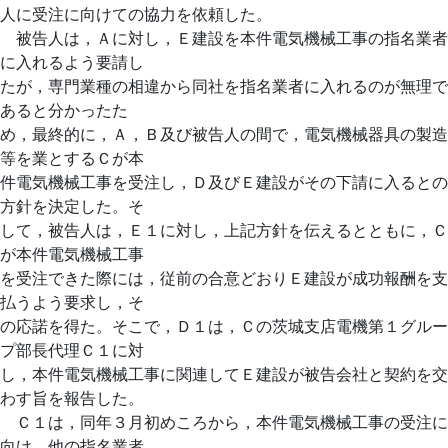
人に受注に向けての協力を依頼した。
被告人は，Ａに対し，Ｅ建設を本件電気機械工事の指名業者
に入れるよう要請し
たが，専門業種の相違から同社を指名業者に入れるのが無理で
あると分かったた
め，最終的に，Ａ，Ｂ及び被告人の間で，電気機械器具の製造
等を業とするＣが本
件電気機械工事を受注し，Ｄ及びＥ建設がその下請に入るとの
方針を決定した。そ
して，被告人は，Ｅ１に対し，上記方針を伝えるとともに，Ｃ
が本件電気機械工事
を受注できた際には，従前の合意どおりＥ建設が成功報酬を支
払うよう要求し，そ
の応諾を得た。そこで，Ｄ１は，Ｃの茨城支店電機第１グルー
プ部長代理Ｃ１に対
し，本件電気機械工事に関連してＥ建設が被告会社と契約を交
わす旨を報告した。
Ｃ１は，同年３月初めころから，本件電気機械工事の受注に
向け，他の指名業者