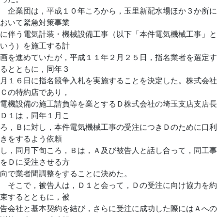
企業団は，平成１０年ころから，玉里新配水場ほか３か所に
おいて緊急対策事業
に伴う電気計装・機械設備工事（以下「本件電気機械工事」と
いう）を施工する計
画を進めていたが，平成１１年２月２５日，指名業者を選定す
るとともに，同年３
月１６日に指名競争入札を実施することを決定した。株式会社
Ｃの特約店であり，
電機設備の施工請負等を業とするＤ株式会社の埼玉支店支店長
Ｄ１は，同年１月こ
ろ，Ｂに対し，本件電気機械工事の受注につきＤのために口利
きをするよう依頼
し，同月下旬ころ，Ｂは，Ａ及び被告人と話し合って，同工事
をＤに受注させる方
向で業者間調整をすることに決めた。
そこで，被告人は，Ｄ１と会って，Ｄの受注に向け協力を約
束するとともに，被
告会社と基本契約を結び，さらに受注に成功した際にはＡへの