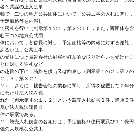
者と共謀の上又は単
独で，二つの地方公共団体において，公共工事の入札に関し，
予定価格等を内報し
て落札を行い（判示第１の１，第２の１），また，両団体を含
む三つの地方公共団
体において，各首長に対し，予定価格等の内報に対する謝礼，
あるいは，公共工事
の受注につき被告会社の顧客が好意的な取り計らいを受けたこ
とに対する謝礼など
の趣旨の下に，賄賂を供与又は約束し（判示第１の２，第２の
２，３，第３の１，
２），さらに，被告会社の業務に関し，所得を秘匿して２年分
にわたり法人税を免
れた（判示第４の１，２）という競売入札妨害２件，贈賄５件
及び法人税法違反２
件の事案である。
２ 競売入札妨害の各犯行は，予定価格９億円弱及び１１億円
強の大規模な公共工