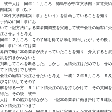
被告人は，同年１１月ころ，徳島県が県立文学館・書道美術
館建築工事（以下
「本件文学館建築工事」という）を計画していることを知り，
手始めに同工事にお
いて上記方法による業者間調整を実施して被告会社の顧客に受
注させようと考え，
同年１２月ころ，Ｑの了解を得て活動を開始したが，その後，
同工事については業
界内で既に本命業者が決まっていたことを知り，介入すると混
乱を招きかねないと
判断してこれを断念した。しかし，元請受注はだめでも，せめ
て下請だけでも被告
会社の顧客に受注させたいと考え，平成１２年５月ころ，Ｓ及
びＱに話してその了
解を得る一方，Ｒ１に下請受注の話を持ちかけて，その賛同を
得た。その後，被告
人は，Ｓの協力を得ながら，上記本命業者に働き掛けてＲ建設
の下請受注につき了
承を取り付けたが，同年６月９日に実施された本件文学館建築