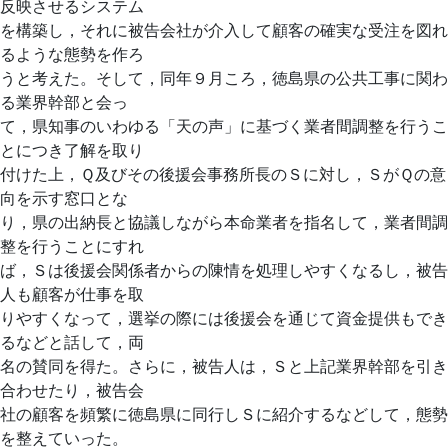
反映させるシステム
を構築し，それに被告会社が介入して顧客の確実な受注を図れ
るような態勢を作ろ
うと考えた。そして，同年９月ころ，徳島県の公共工事に関わ
る業界幹部と会っ
て，県知事のいわゆる「天の声」に基づく業者間調整を行うこ
とにつき了解を取り
付けた上，Ｑ及びその後援会事務所長のＳに対し，ＳがＱの意
向を示す窓口とな
り，県の出納長と協議しながら本命業者を指名して，業者間調
整を行うことにすれ
ば，Ｓは後援会関係者からの陳情を処理しやすくなるし，被告
人も顧客が仕事を取
りやすくなって，選挙の際には後援会を通じて資金提供もでき
るなどと話して，両
名の賛同を得た。さらに，被告人は，Ｓと上記業界幹部を引き
合わせたり，被告会
社の顧客を頻繁に徳島県に同行しＳに紹介するなどして，態勢
を整えていった。