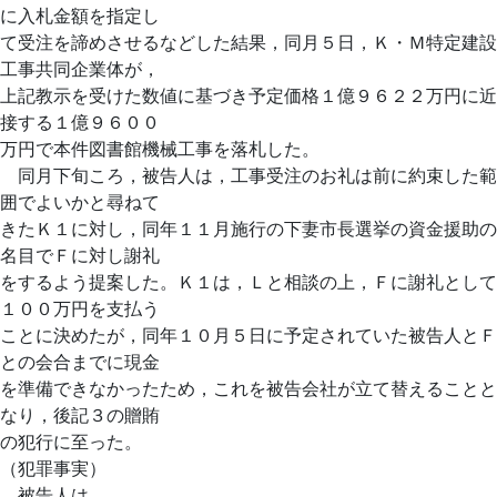
に入札金額を指定し
て受注を諦めさせるなどした結果，同月５日，Ｋ・Ｍ特定建設
工事共同企業体が，
上記教示を受けた数値に基づき予定価格１億９６２２万円に近
接する１億９６００
万円で本件図書館機械工事を落札した。
同月下旬ころ，被告人は，工事受注のお礼は前に約束した範
囲でよいかと尋ねて
きたＫ１に対し，同年１１月施行の下妻市長選挙の資金援助の
名目でＦに対し謝礼
をするよう提案した。Ｋ１は，Ｌと相談の上，Ｆに謝礼として
１００万円を支払う
ことに決めたが，同年１０月５日に予定されていた被告人とＦ
との会合までに現金
を準備できなかったため，これを被告会社が立て替えることと
なり，後記３の贈賄
の犯行に至った。
（犯罪事実）
被告人は，