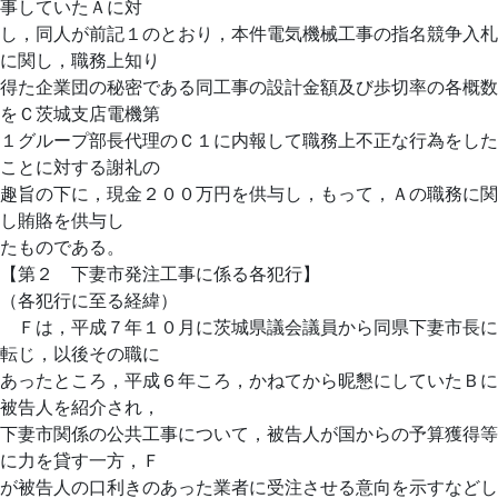
事していたＡに対
し，同人が前記１のとおり，本件電気機械工事の指名競争入札
に関し，職務上知り
得た企業団の秘密である同工事の設計金額及び歩切率の各概数
をＣ茨城支店電機第
１グループ部長代理のＣ１に内報して職務上不正な行為をした
ことに対する謝礼の
趣旨の下に，現金２００万円を供与し，もって，Ａの職務に関
し賄賂を供与し
たものである。
【第２ 下妻市発注工事に係る各犯行】
（各犯行に至る経緯）
Ｆは，平成７年１０月に茨城県議会議員から同県下妻市長に
転じ，以後その職に
あったところ，平成６年ころ，かねてから昵懇にしていたＢに
被告人を紹介され，
下妻市関係の公共工事について，被告人が国からの予算獲得等
に力を貸す一方，Ｆ
が被告人の口利きのあった業者に受注させる意向を示すなどし