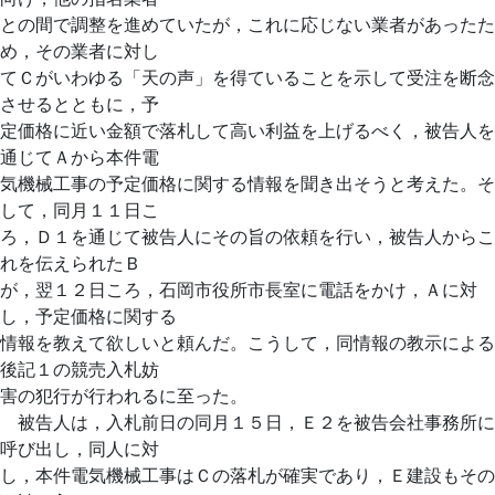
との間で調整を進めていたが，これに応じない業者があったた
め，その業者に対し
てＣがいわゆる「天の声」を得ていることを示して受注を断念
させるとともに，予
定価格に近い金額で落札して高い利益を上げるべく，被告人を
通じてＡから本件電
気機械工事の予定価格に関する情報を聞き出そうと考えた。そ
して，同月１１日こ
ろ，Ｄ１を通じて被告人にその旨の依頼を行い，被告人からこ
れを伝えられたＢ
が，翌１２日ころ，石岡市役所市長室に電話をかけ，Ａに対
し，予定価格に関する
情報を教えて欲しいと頼んだ。こうして，同情報の教示による
後記１の競売入札妨
害の犯行が行われるに至った。
被告人は，入札前日の同月１５日，Ｅ２を被告会社事務所に
呼び出し，同人に対
し，本件電気機械工事はＣの落札が確実であり，Ｅ建設もその