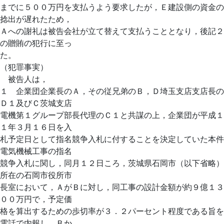
までに５００万円を支払うよう要求したが，Ｅ建設側の資金の
捻出が遅れたため，
Ａへの謝礼は被告会社が立て替えて支払うこととなり，後記２
の贈賄の犯行に至っ
た。
（犯罪事実）
被告人は，
１ 企業団企業長のＡ，その従兄弟のＢ，Ｄ埼玉支店支店長の
Ｄ１及びＣ茨城支店
電機第１グループ部長代理のＣ１と共謀の上，企業団が平成１
１年３月１６日を入
札予定日として指名競争入札に付することを決定していた本件
電気機械工事の指名
競争入札に関し，同月１２日ころ，茨城県石岡市（以下省略）
所在の石岡市役所市
長室において，ＡがＢに対し，同工事の設計金額が約９億１３
００万円で，予定価
格を算出するための歩切率が３．２パーセント程度である旨を
電話で内報し，Ｂか