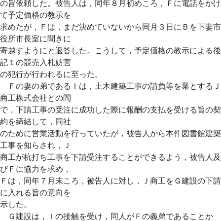
の旨依頼した。被告人は，同年８月初めころ，Ｆに電話をかけ
て予定価格の教示を
求めたが，Ｆは，まだ決めていないから同月３日にＢを下妻市
役所市長室に聞きに
寄越すようにと返答した。こうして，予定価格の教示による後
記１の競売入札妨害
の犯行が行われるに至った。
Ｆの妻の弟であるＩは，土木建築工事の請負等を業とするＪ
商工株式会社との間
で，下請工事の受注に成功した際に報酬の支払を受ける旨の契
約を締結して，同社
のために営業活動を行っていたが，被告人から本件図書館建築
工事を知らされ，Ｊ
商工が杭打ち工事を下請受注することができるよう，被告人及
びＦに協力を求め，
Ｆは，同年７月末ころ，被告人に対し，Ｊ商工をＧ建設の下請
に入れる旨の意向を
示した。
Ｇ建設は，Ｉの接触を受け，同人がＦの義弟であることか