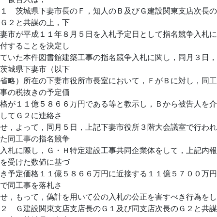
１ 茨城県下妻市長のＦ，知人のＢ及びＧ建設関東支店次長の
Ｇ２と共謀の上，下
妻市が平成１１年８月５日を入札予定日として指名競争入札に
付することを決定し
ていた本件図書館建築工事の指名競争入札に関し，同月３日，
茨城県下妻市（以下
省略）所在の下妻市役所市長室において，ＦがＢに対し，同工
事の税抜きの予定価
格が１１億５８６６万円である等と教示し，Ｂから被告人を介
してＧ２に連絡さ
せ，よって，同月５日，上記下妻市役所３階大会議室で行われ
た同工事の指名競争
入札に際し，Ｇ・Ｈ特定建設工事共同企業体をして，上記内報
を受けた数値に基づ
き予定価格１１億５８６６万円に近接する１１億５７００万円
で同工事を落札さ
せ，もって，偽計を用いて公の入札の公正を害すべき行為をし
２ Ｇ建設関東支店支店長のＧ１及び同支店次長のＧ２と共謀