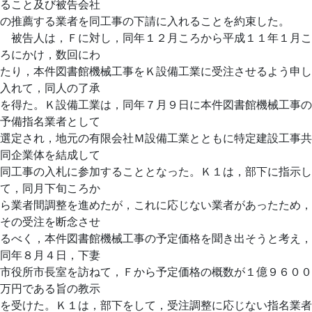
ること及び被告会社
の推薦する業者を同工事の下請に入れることを約束した。
被告人は，Ｆに対し，同年１２月ころから平成１１年１月こ
ろにかけ，数回にわ
たり，本件図書館機械工事をＫ設備工業に受注させるよう申し
入れて，同人の了承
を得た。Ｋ設備工業は，同年７月９日に本件図書館機械工事の
予備指名業者として
選定され，地元の有限会社Ｍ設備工業とともに特定建設工事共
同企業体を結成して
同工事の入札に参加することとなった。Ｋ１は，部下に指示し
て，同月下旬ころか
ら業者間調整を進めたが，これに応じない業者があったため，
その受注を断念させ
るべく，本件図書館機械工事の予定価格を聞き出そうと考え，
同年８月４日，下妻
市役所市長室を訪ねて，Ｆから予定価格の概数が１億９６００
万円である旨の教示
を受けた。Ｋ１は，部下をして，受注調整に応じない指名業者