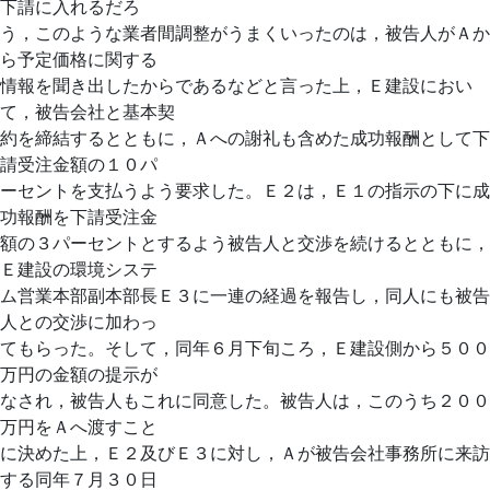
下請に入れるだろ
う，このような業者間調整がうまくいったのは，被告人がＡか
ら予定価格に関する
情報を聞き出したからであるなどと言った上，Ｅ建設におい
て，被告会社と基本契
約を締結するとともに，Ａへの謝礼も含めた成功報酬として下
請受注金額の１０パ
ーセントを支払うよう要求した。Ｅ２は，Ｅ１の指示の下に成
功報酬を下請受注金
額の３パーセントとするよう被告人と交渉を続けるとともに，
Ｅ建設の環境システ
ム営業本部副本部長Ｅ３に一連の経過を報告し，同人にも被告
人との交渉に加わっ
てもらった。そして，同年６月下旬ころ，Ｅ建設側から５００
万円の金額の提示が
なされ，被告人もこれに同意した。被告人は，このうち２００
万円をＡへ渡すこと
に決めた上，Ｅ２及びＥ３に対し，Ａが被告会社事務所に来訪
する同年７月３０日