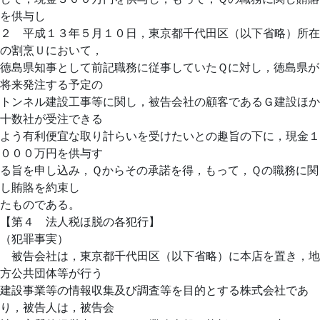
を供与し
２ 平成１３年５月１０日，東京都千代田区（以下省略）所在
の割烹Ｕにおいて，
徳島県知事として前記職務に従事していたＱに対し，徳島県が
将来発注する予定の
トンネル建設工事等に関し，被告会社の顧客であるＧ建設ほか
十数社が受注できる
よう有利便宜な取り計らいを受けたいとの趣旨の下に，現金１
０００万円を供与す
る旨を申し込み，Ｑからその承諾を得，もって，Ｑの職務に関
し賄賂を約束し
たものである。
【第４ 法人税ほ脱の各犯行】
（犯罪事実）
被告会社は，東京都千代田区（以下省略）に本店を置き，地
方公共団体等が行う
建設事業等の情報収集及び調査等を目的とする株式会社であ
り，被告人は，被告会