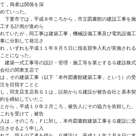
て，両者は関係を深
めていった。
下妻市では，平成８年ころから，市立図書館の建設工事を施
工する計画が進めら
れていたが，同工事は建築工事，機械設備工事及び電気設備工
事に分割して発注さ
れ，いずれも平成１１年８月５日に指名競争入札が実施される
ことになった。
建築一式工事等の設計・管理・施工等を業とするＧ建設株式
会社の関東支店で
は，その建築工事（以下「本件図書館建築工事」という）の受
注を目指すことと
し，同支店支店長Ｇ１は，以前からＧ建設が被告会社と基本契
約を締結していたこ
とから，平成１０年２月ころ，被告人にその協力を依頼した。
これを受けて，被告
人は，そのころ，Ｆに対し，本件図書館建築工事をＧ建設に受
注させるよう申し入
れて，同人の了承を得た。Ｇ建設は，平成１１年７月９日に本