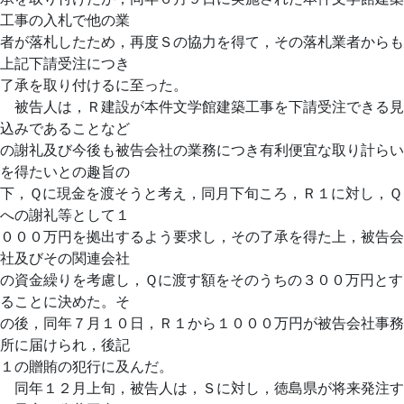
工事の入札で他の業
者が落札したため，再度Ｓの協力を得て，その落札業者からも
上記下請受注につき
了承を取り付けるに至った。
被告人は，Ｒ建設が本件文学館建築工事を下請受注できる見
込みであることなど
の謝礼及び今後も被告会社の業務につき有利便宜な取り計らい
を得たいとの趣旨の
下，Ｑに現金を渡そうと考え，同月下旬ころ，Ｒ１に対し，Ｑ
への謝礼等として１
０００万円を拠出するよう要求し，その了承を得た上，被告会
社及びその関連会社
の資金繰りを考慮し，Ｑに渡す額をそのうちの３００万円とす
ることに決めた。そ
の後，同年７月１０日，Ｒ１から１０００万円が被告会社事務
所に届けられ，後記
１の贈賄の犯行に及んだ。
同年１２月上旬，被告人は，Ｓに対し，徳島県が将来発注す