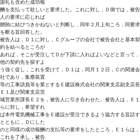
謝礼も含めた成功報
酬を支払って欲しいと要求した。これに対し，Ｄ側では，被告
人の要求に応じれば
贈賄に結びつきかねないと判断し，同年２月上旬ころ，同要求
を断る旨回答した。
被告人は，Ｄ１に対し，Ｃグループの会社で被告会社と基本契
約を結べるところが
あれば，そこが受注してＤが下請に入ればよいなどと言って，
他の契約先を探すよ
う強く促し，これを受けて，Ｄ１は，同月１２日，Ｃの関連会
社であり，集塵装置
等の工事請負等を業とするＥ建設株式会社の関東支店副支店長
Ｅ１及び関東支店茨
城営業所課長Ｅ２を，被告人に引き合わせた。被告人は，Ｅ１
らに対し，希望すれ
ば本件電気機械工事をＥ建設が受注できるよう協力する旨話す
とともに，Ｄにした
のと同様の成功報酬の支払等の要求をしたところ，Ｅ１らは，
これを了承し，被告