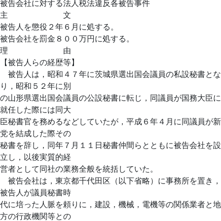
被告会社に対する法人税法違反各被告事件
主 文
被告人を懲役２年６月に処する。
被告会社を罰金８００万円に処する。
理 由
【被告人らの経歴等】
被告人は，昭和４７年に茨城県選出国会議員の私設秘書とな
り，昭和５２年に別
の山形県選出国会議員の公設秘書に転じ，同議員が国務大臣に
就任した際には同大
臣秘書官を務めるなどしていたが，平成６年４月に同議員が新
党を結成した際その
秘書を辞し，同年７月１１日秘書仲間らとともに被告会社を設
立し，以後実質的経
営者として同社の業務全般を統括していた。
被告会社は，東京都千代田区（以下省略）に事務所を置き，
被告人が議員秘書時
代に培った人脈を頼りに，建設，機械，電機等の関係業者と地
方の行政機関等との