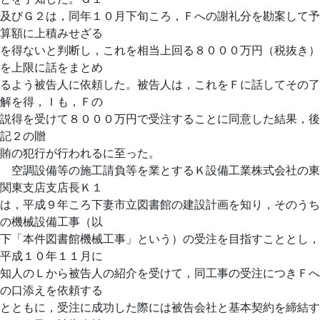
及びＧ２は，同年１０月下旬ころ，Ｆへの謝礼分を勘案して予
算額に上積みせざる
を得ないと判断し，これを相当上回る８０００万円（税抜き）
を上限に話をまとめ
るよう被告人に依頼した。被告人は，これをＦに話してその了
解を得，Ｉも，Ｆの
説得を受けて８０００万円で受注することに同意した結果，後
記２の贈
賄の犯行が行われるに至った。
空調設備等の施工請負等を業とするＫ設備工業株式会社の東
関東支店支店長Ｋ１
は，平成９年ころ下妻市立図書館の建設計画を知り，そのうち
の機械設備工事（以
下「本件図書館機械工事」という）の受注を目指すこととし，
平成１０年１１月に
知人のＬから被告人の紹介を受けて，同工事の受注につきＦへ
の口添えを依頼する
とともに，受注に成功した際には被告会社と基本契約を締結す