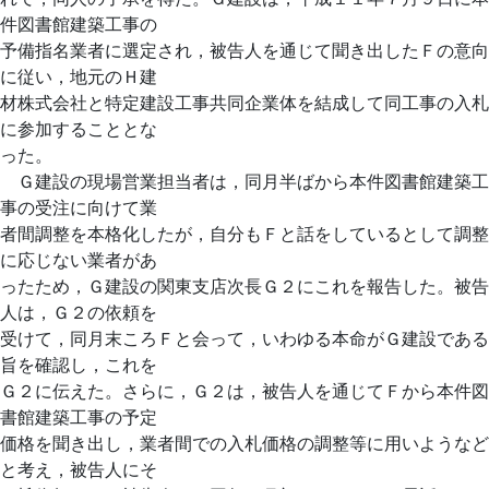
件図書館建築工事の
予備指名業者に選定され，被告人を通じて聞き出したＦの意向
に従い，地元のＨ建
材株式会社と特定建設工事共同企業体を結成して同工事の入札
に参加することとな
った。
Ｇ建設の現場営業担当者は，同月半ばから本件図書館建築工
事の受注に向けて業
者間調整を本格化したが，自分もＦと話をしているとして調整
に応じない業者があ
ったため，Ｇ建設の関東支店次長Ｇ２にこれを報告した。被告
人は，Ｇ２の依頼を
受けて，同月末ころＦと会って，いわゆる本命がＧ建設である
旨を確認し，これを
Ｇ２に伝えた。さらに，Ｇ２は，被告人を通じてＦから本件図
書館建築工事の予定
価格を聞き出し，業者間での入札価格の調整等に用いようなど
と考え，被告人にそ