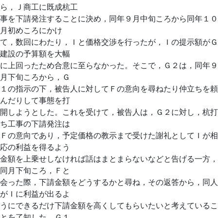
ら，Ｊ商工に既成杭工
事を下請発注することに決め，同年９月中旬ころから同年１０
月初めころにかけ
て，数回にわたり，Ｉと価格交渉を行ったが，Ｉの提示額がＧ
建設の予算額を大幅
に上回ったため合意に至らなかった。そこで，Ｇ２は，同年９
月下旬ころから，Ｇ
１の指示の下，被告人に対してＦの意向を尋ねたり仲立ちを頼
んだりして事態を打
開しようとした。これを受けて，被告人は，Ｇ２に対し，杭打
ち工事の下請発注は
Ｆの意向であり，予定価格の教示まで受けた謝礼としてＩが相
応の利益を得るよう
金額を上乗せしなければ話はまとまらないなどと告げる一方，
同月下旬ころ，Ｆと
会った際，下請金額をどうするかと尋ね，その返答から，同人
がＩに利益が出るよ
うにできるだけ下請金額を高くしてもらいたいと考えているこ
とを了知した。Ｇ１