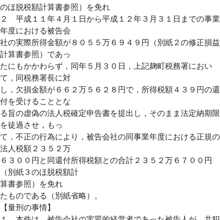
のほ脱税額計算書参照）を免れ
２ 平成１１年４月１日から平成１２年３月３１日までの事業
年度における被告会
社の実際所得金額が８０５５万６９４９円（別紙２の修正損益
計算書参照）であっ
たにもかかわらず，同年５月３０日，上記麹町税務署におい
て，同税務署長に対
し，欠損金額が６６２万５６２８円で，所得税額４３９円の還
付を受けることとな
る旨の虚偽の法人税確定申告書を提出し，そのまま法定納期限
を徒過させ，もっ
て，不正の行為により，被告会社の同事業年度における正規の
法人税額２３５２万
６３００円と同還付所得税額との合計２３５２万６７００円
（別紙３のほ脱税額計
算書参照）を免れ
たものである（別紙省略）。
【量刑の事情】
１ 本件は，被告会社の実質的経営者であった被告人が，共犯