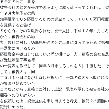
る予定の公共工事を
被告会社の顧客が受注できるように取り計らってくれれば，翌
年９月実施予定の県
知事選挙でＱを応援するための資金として，１０００万円程度
を提供すると告げ，
ＳからＱにその旨報告された。被告人は，平成１３年１月ころ
から，被告会社の顧
客十数社に対し，徳島県発注の公共工事に参入するために県知
事選挙におけるＱの
応援資金を拠出してほしいと呼び掛ける一方，顧客の会社名及
び受注希望工事名等
の一覧表を作成して，同年３月末ころこれをＳに手渡した。そ
して，被告人は，同
年５月１０日にＱが上京した折りに，一部の顧客から既に現金
が集まり始めていた
ことなどから，直接Ｑに対し，上記一覧表を示して被告会社の
顧客への取り計らい
を依頼した上，資金提供を申し出ようと考え，後記２の贈賄の
犯行に至った。