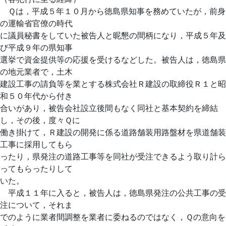
Ｑは，平成５年１０月から徳島県知事を務めていたが，前身
の運輸省官僚の時代
に議員秘書をしていた被告人と昵懇の間柄になり，平成５年及
び平成９年の県知事
選挙で資金提供等の応援を受けるなどした。被告人は，徳島県
の地元業者で，土木
建設工事の請負等を業とする株式会社Ｒ建設の取締役Ｒ１と昭
和５０年代から付き
合いがあり，被告会社設立後間もなく同社と基本契約を締結
し，その後，度々Ｑに
働き掛けて，Ｒ建設の開発に係る道路舗装用路盤材を県道舗装
工事に採用してもら
ったり，県発注の道路工事等を同社が受注できるよう取り計ら
ってもらったりして
いた。
平成１１年に入ると，被告人は，徳島県発注の公共工事の受
注について，それま
でのように業者間調整を業者に委ねるのではなく，Ｑの意向を