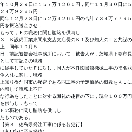
年１０月２９日に１５７万４２６５円，同年１１月３０日に５
２４万９２６５円，
同年１２月２８日に５２万４２６５円の合計７３４万７７９５
円を振込送金させ，
もって，Ｆの職務に関し賄賂を供与し
３ Ｋ設備工業東関東支店支店長のＫ１及び知人のＬと共謀の
上，同年１０月５
日，前記被告会社事務所において，被告人が，茨城県下妻市長
として前記２の職務
に従事していたＦに対し，同人が本件図書館機械工事の指名競
争入札に関し，職務
上知り得た同市の秘密である同工事の予定価格の概数をＫ１に
内報して職務上不正
な行為をしたことに対する謝礼の趣旨の下に，現金１００万円
を供与し，もって，
Ｆの職務に関し賄賂を供与し
たものである。
【第３ 徳島県発注工事に係る各犯行】
（各犯行に至る経緯）