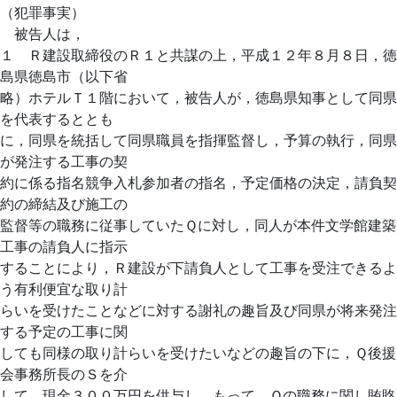
（犯罪事実）
被告人は，
１ Ｒ建設取締役のＲ１と共謀の上，平成１２年８月８日，徳
島県徳島市（以下省
略）ホテルＴ１階において，被告人が，徳島県知事として同県
を代表するととも
に，同県を統括して同県職員を指揮監督し，予算の執行，同県
が発注する工事の契
約に係る指名競争入札参加者の指名，予定価格の決定，請負契
約の締結及び施工の
監督等の職務に従事していたＱに対し，同人が本件文学館建築
工事の請負人に指示
することにより，Ｒ建設が下請負人として工事を受注できるよ
う有利便宜な取り計
らいを受けたことなどに対する謝礼の趣旨及び同県が将来発注
する予定の工事に関
しても同様の取り計らいを受けたいなどの趣旨の下に，Ｑ後援
会事務所長のＳを介
して，現金３００万円を供与し，もって，Ｑの職務に関し賄賂