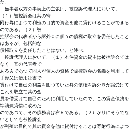
た。
当事者双方の事実上の主張は、被控訴代理人において、
（１）被控訴会は其の寄
附行為によつて利殖の目的で資金を他に貸付けることができる
のである。（２）被
控訴会の代表者から訴外Ｃに個々の債権の取立を委任したこと
はあるが、包括的な
債権取立を委任したことはない。と述べ、
控訴代理人において、（１）本件貸金の貸主は被控訴会では
なく、其の代表者で
あるＡであつて同人が個人の資格で被控訴会の名義を利用して
手形又は借用証書で
貸付けて自己の利益を図つていた具の債権を訴外Ｂが譲受けて
これを取立て其の金
員を借受けて自己のために利用していたので、この貸金債務を
準消費貸借に改めた
のであつて、その債務者は右Ｂである。（２）かりにそうでな
いとしても被控訴会
が利殖の目的で其の資金を他に貸付けることは寄附行為によつ