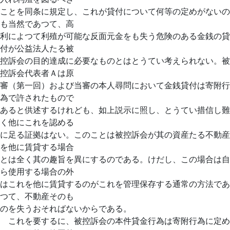
ことを同条に規定し、これが貸付について何等の定めがないの
も当然であつて、高
利によつて利殖が可能な反面元金をも失う危険のある金銭の貸
付が公益法人たる被
控訴会の目的達成に必要なものとはとうてい考えられない。被
控訴会代表者Ａは原
審（第一回）および当審の本人尋問において金銭貸付は寄附行
為で許されたもので
あると供述するけれども、如上説示に照し、とうてい措信し難
く他にこれを認める
に足る証拠はない。このことは被控訴会が其の資産たる不動産
を他に賃貸する場合
とは全く其の趣旨を異にするのである。けだし、この場合は自
ら使用する場合の外
はこれを他に賃貸するのがこれを管理保存する通常の方法であ
つて、不動産そのも
のを失うおそればないからである。
これを要するに、被控訴会の本件貸金行為は寄附行為に定め