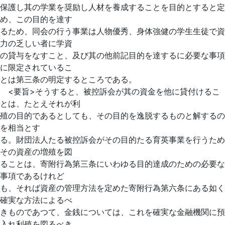
保護し其の学業を奨励し人材を養成することを目的とすると定
め、この目的を達す
るため、同会の行う事業は人物優秀、身体強健の学生生徒で資
力の乏しい者に学資
の貸与をなすこと、及び其の他前記目的を達するに必要な事項
に限定されているこ
とは第三条の明定するところである。
<要旨>そうすると、被控訴会が其の資金を他に貸付けるこ
とは、たとえそれが利
殖の目的であるとしても、その目
的を逸脱するものと解するの
を相当とす
る。財団法人たる被控訴会がその目的たる育英事業を行うため
その資産の増殖を図
ることは、寄附行為第三条にいわゆる目的達成のための必要な
事項であるけれど
も、それば資産の管理方法を定めた寄附行為第六条にある如く
確実な方法によるべ
きものであつて、金銭については、これを確実な金融機関に預
入れ利殖を図るべき