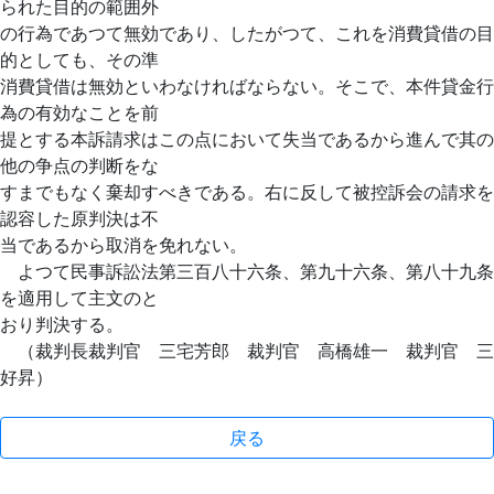
られた目的の範囲外
の行為であつて無効であり、したがつて、これを消費貸借の目
的としても、その準
消費貸借は無効といわなければならない。そこで、本件貸金行
為の有効なことを前
提とする本訴請求はこの点において失当であるから進んで其の
他の争点の判断をな
すまでもなく棄却すべきである。右に反して被控訴会の請求を
認容した原判決は不
当であるから取消を免れない。
よつて民事訴訟法第三百八十六条、第九十六条、第八十九条
を適用して主文のと
おり判決する。
（裁判長裁判官 三宅芳郎 裁判官 高橋雄一 裁判官 三
好昇）
戻る