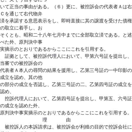
いて正当の事由がある。（６）更に、被控訴会の代表者Ａは右
Ｃを通じて右代物弁
済を承諾する意思表示をし、即時直接に其の譲渡を受けた債権
の取立に着手し、お
そくとも、昭和二十八年七月中までに全部取立済である。と述
べた外、原判決中事
実摘示のとおりであるからここにこれを引用する。
証拠として、被控訴代理人において、甲第六号証を提出し、
当審での被控訴会の
代表者Ａ本人の尋問の結果を援用し、乙第三号証の一中印影の
成立を認め、其の他
の部分の成立を否認し、乙第三号証の二、乙第四号証の成立を
認め、
控訴代理人において、乙第四号証を提出し、甲第五、六号証
の成立を認めた外、
原判決中事実摘示のとおりであるからここにこれを引用する。
理 由
被控訴人の本訴請求は、被控訴会が利殖の目的で控訴会社に