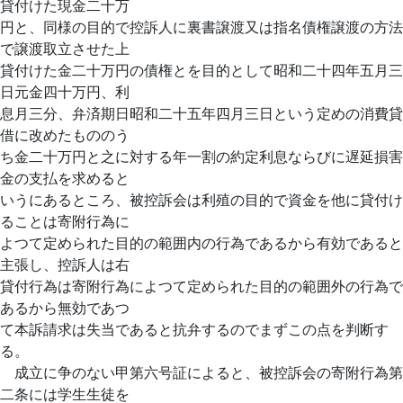
貸付けた現金二十万
円と、同様の目的で控訴人に裏書譲渡又は指名債権譲渡の方法
で譲渡取立させた上
貸付けた金二十万円の債権とを目的として昭和二十四年五月三
日元金四十万円、利
息月三分、弁済期日昭和二十五年四月三日という定めの消費貸
借に改めたもののう
ち金二十万円と之に対する年一割の約定利息ならびに遅延損害
金の支払を求めると
いうにあるところ、被控訴会は利殖の目的で資金を他に貸付け
ることは寄附行為に
よつて定められた目的の範囲内の行為であるから有効であると
主張し、控訴人は右
貸付行為は寄附行為によつて定められた目的の範囲外の行為で
あるから無効であつ
て本訴請求は失当であると抗弁するのでまずこの点を判断す
る。
成立に争のない甲第六号証によると、被控訴会の寄附行為第
二条には学生生徒を