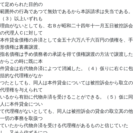
て定められた目的の
範囲外の行為であつて無効であるから本訴請求は失当である。
（３）以上いずれも
理由がないとしても、右Ｂが昭和二十四年十一月五日被控訴会
の代理人Ｃに対して
本件貸金債権の弁済として金五十六万八千六百円の債権を、手
形債権は裏書譲渡、
指名債権は予め債務者の承諾を得て債権譲渡の方法で譲渡した
からこの時に既に本
件貸金は右代物弁済によつて消滅した。（４）仮りに右Ｃに包
括的な代理権がなか
つたとしても、同人は本件貸金については被控訴会から取立の
代理権を与えられて
いるから有効に代物弁済を受けることができる。（５）仮に同
人に本件貸金につい
て代理権がないとしても、同人は被控訴会の貸金の取立其の他
一切の事務を取扱つ
ていたから代物弁済を受ける代理権があるものと信じていた
し、又そう信ずるにつ