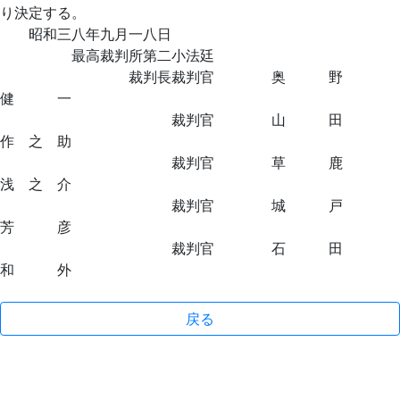
り決定する。
昭和三八年九月一八日
最高裁判所第二小法廷
裁判長裁判官 奥 野
健 一
裁判官 山 田
作 之 助
裁判官 草 鹿
浅 之 介
裁判官 城 戸
芳 彦
裁判官 石 田
和 外
戻る