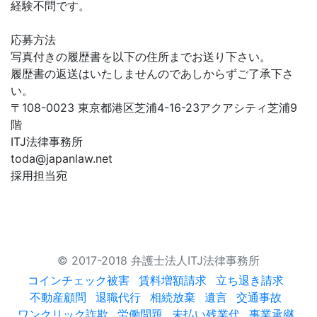
経験不問です。
応募方法
写真付きの履歴書を以下の住所までお送り下さい。
履歴書の返送はいたしませんのであしからずご了承下さ
い。
〒108-0023 東京都港区芝浦4-16-23アクアシティ芝浦9
階
ITJ法律事務所
toda@japanlaw.net
採用担当宛
© 2017-2018 弁護士法人ITJ法律事務所
コインチェック被害
賃料増額請求
立ち退き請求
不動産顧問
退職代行
相続放棄
遺言
交通事故
ワンクリック詐欺
労働問題
未払い残業代
事業承継