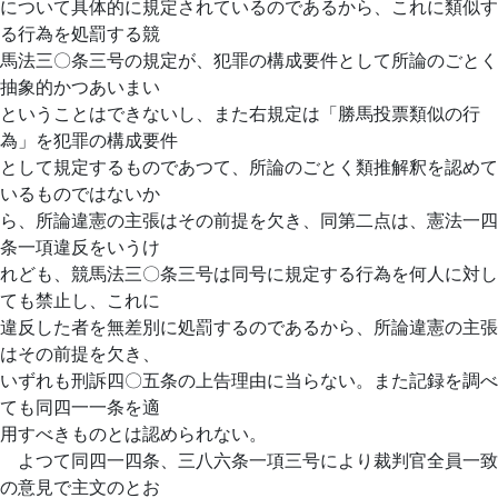
について具体的に規定されているのであるから、これに類似す
る行為を処罰する競
馬法三〇条三号の規定が、犯罪の構成要件として所論のごとく
抽象的かつあいまい
ということはできないし、また右規定は「勝馬投票類似の行
為」を犯罪の構成要件
として規定するものであつて、所論のごとく類推解釈を認めて
いるものではないか
ら、所論違憲の主張はその前提を欠き、同第二点は、憲法一四
条一項違反をいうけ
れども、競馬法三〇条三号は同号に規定する行為を何人に対し
ても禁止し、これに
違反した者を無差別に処罰するのであるから、所論違憲の主張
はその前提を欠き、
いずれも刑訴四〇五条の上告理由に当らない。また記録を調べ
ても同四一一条を適
用すべきものとは認められない。
よつて同四一四条、三八六条一項三号により裁判官全員一致
の意見で主文のとお