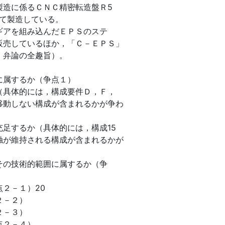
製造に係るＣＮＣ精密転造盤Ｒ5
して製造している。
ギアを組み込んだＥＰＳのステ
販売しているほか，「Ｃ－ＥＰＳ」
，弁論の全趣旨）。
に属するか（争点１）
（具体的には，構成要件Ｄ，Ｆ，
移動しない構成が含まれるかが争わ
足するか（具体的には，構成15
触が維持される構成が含まれるかが
その技術的範囲に属するか（争
２－１）20
２－２）
２－３）
点２－４）