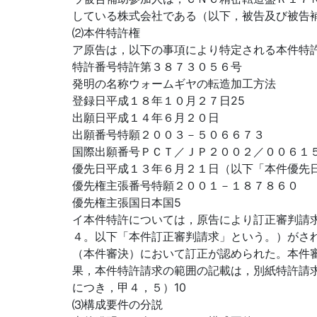
している株式会社である（以下，被告及び被告補
⑵本件特許権
ア原告は，以下の事項により特定される本件特
特許番号特許第３８７３０５６号
発明の名称ウォームギヤの転造加工方法
登録日平成１８年１０月２７日25
出願日平成１４年６月２０日
出願番号特願２００３－５０６６７３
国際出願番号ＰＣＴ／ＪＰ２００２／００６１
優先日平成１３年６月２１日（以下「本件優先
優先権主張番号特願２００１－１８７８６０
優先権主張国日本国5
イ本件特許については，原告により訂正審判請
４。以下「本件訂正審判請求」という。）がさ
（本件審決）において訂正が認められた。本件
果，本件特許請求の範囲の記載は，別紙特許請
につき，甲４，５）10
⑶構成要件の分説