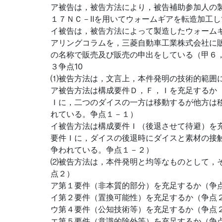
ア被告は，被告方法により，被告補助参加人の
１７ＮＣ－Ⅱを用いてウォームギアを転造加工
イ被告は，被告方法によって製造したウォーム
アリングコラムを，三菱自動車工業株式会社に
の名称で販売及び販売の申出をしている（甲６
３争点10
⑴被告方法は，文言上，本件発明の技術的範囲
ア被告方法は構成要件Ｄ，Ｆ，Ｉを充足するか
Ｉに，二つのダイスの一方は移動するが他方は
れている。争点１－１）
イ被告方法は構成要件Ｉ（後退させて待避）を充
要件Ｉに，ダイスの後退時にダイスと素材の接
争われている。争点１－２）
⑵被告方法は，本件発明と均等なものとして，
点２）
ア第１要件（非本質的部分）を充足するか（争点
イ第２要件（置換可能性）を充足するか（争点
ウ第４要件（公知技術等）を充足するか（争点
エ第５要件（意識的除外等）を充足するか（争