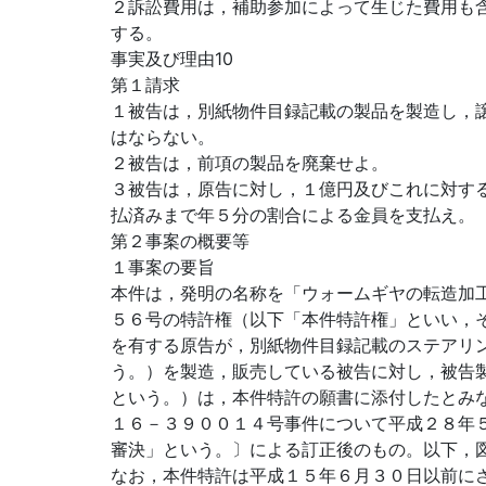
２訴訟費用は，補助参加によって生じた費用も
する。
事実及び理由10
第１請求
１被告は，別紙物件目録記載の製品を製造し，
はならない。
２被告は，前項の製品を廃棄せよ。
３被告は，原告に対し，１億円及びこれに対する
払済みまで年５分の割合による金員を支払え。
第２事案の概要等
１事案の要旨
本件は，発明の名称を「ウォームギヤの転造加
５６号の特許権（以下「本件特許権」といい，そ
を有する原告が，別紙物件目録記載のステアリ
う。）を製造，販売している被告に対し，被告
という。）は，本件特許の願書に添付したとみ
１６－３９００１４号事件について平成２８年
審決」という。〕による訂正後のもの。以下，図
なお，本件特許は平成１５年６月３０日以前に