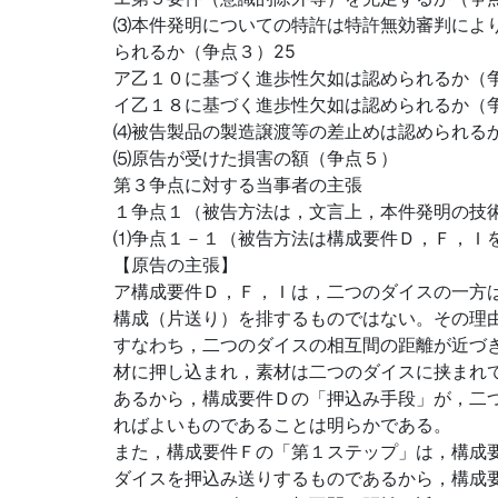
⑶本件発明についての特許は特許無効審判によ
られるか（争点３）25
ア乙１０に基づく進歩性欠如は認められるか（
イ乙１８に基づく進歩性欠如は認められるか（
⑷被告製品の製造譲渡等の差止めは認められる
⑸原告が受けた損害の額（争点５）
第３争点に対する当事者の主張
１争点１（被告方法は，文言上，本件発明の技
⑴争点１－１（被告方法は構成要件Ｄ，Ｆ，Ｉ
【原告の主張】
ア構成要件Ｄ，Ｆ，Ｉは，二つのダイスの一方
構成（片送り）を排するものではない。その理
すなわち，二つのダイスの相互間の距離が近づき
材に押し込まれ，素材は二つのダイスに挟まれ
あるから，構成要件Ｄの「押込み手段」が，二
ればよいものであることは明らかである。
また，構成要件Ｆの「第１ステップ」は，構成
ダイスを押込み送りするものであるから，構成要