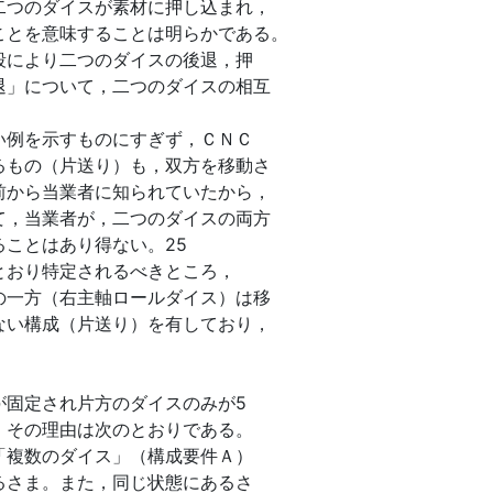
二つのダイスが素材に押し込まれ，
ことを意味することは明らかである。
段により二つのダイスの後退，押
退」について，二つのダイスの相互
い例を示すものにすぎず，ＣＮＣ
るもの（片送り）も，双方を移動さ
前から当業者に知られていたから，
て，当業者が，二つのダイスの両方
ことはあり得ない。25
とおり特定されるべきところ，
の一方（右主軸ロールダイス）は移
ない構成（片送り）を有しており，
が固定され片方のダイスのみが5
。その理由は次のとおりである。
「複数のダイス」（構成要件Ａ）
るさま。また，同じ状態にあるさ