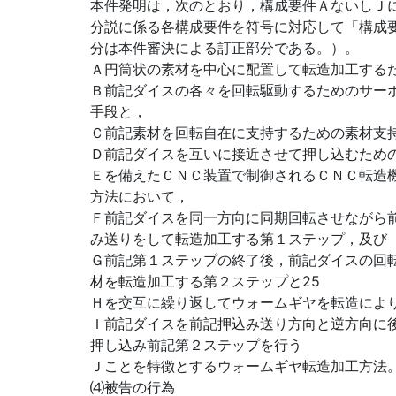
本件発明は，次のとおり，構成要件ＡないしＪ
分説に係る各構成要件を符号に対応して「構成
分は本件審決による訂正部分である。）。
Ａ円筒状の素材を中心に配置して転造加工するた
Ｂ前記ダイスの各々を回転駆動するためのサー
手段と，
Ｃ前記素材を回転自在に支持するための素材支
Ｄ前記ダイスを互いに接近させて押し込むため
Ｅを備えたＣＮＣ装置で制御されるＣＮＣ転造機
方法において，
Ｆ前記ダイスを同一方向に同期回転させながら
み送りをして転造加工する第１ステップ，及び
Ｇ前記第１ステップの終了後，前記ダイスの回
材を転造加工する第２ステップと25
Ｈを交互に繰り返してウォームギヤを転造によ
Ｉ前記ダイスを前記押込み送り方向と逆方向に
押し込み前記第２ステップを行う
Ｊことを特徴とするウォームギヤ転造加工方法
⑷被告の行為