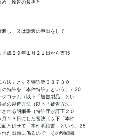
含め，原告の負担と
譲渡し，又は譲渡の申出をして
平成２９年１月２１日から支15
工方法」とする特許第３８７３０
の特許を「本件特許」という。）20
ングコラム（以下「被告製品」とい
製品の製造方法（以下「被告方法」
なされる明細書（特許庁が訂正２０
５月１３日にした審決〔以下「本件
面と併せて「本件明細書」という。25
された出願に係るので，その明細書