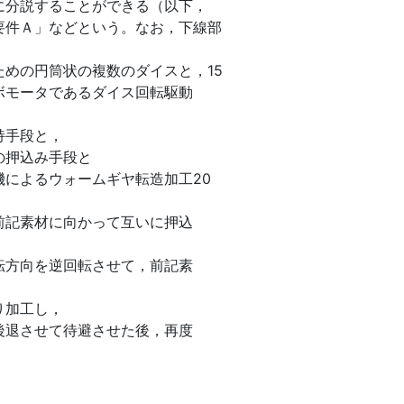
に分説することができる（以下，
要件Ａ」などという。なお，下線部
めの円筒状の複数のダイスと，15
ボモータであるダイス回転駆動
持手段と，
の押込み手段と
によるウォームギヤ転造加工20
前記素材に向かって互いに押込
転方向を逆回転させて，前記素
り加工し，
後退させて待避させた後，再度
。