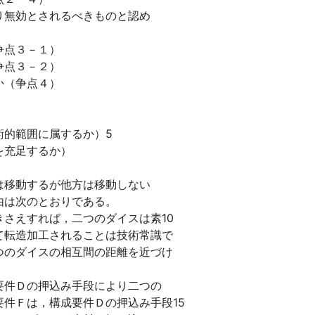
り無効とされるべきものと認め
争点３－１）
争点３－２）
か（争点４）
術的範囲に属するか）5
を充足するか）
は移動するが他方は移動しない
由は次のとおりである。
さえすれば，二つのダイスは素10
て転造加工されることは技術常識で
つのダイスの相互間の距離を近づけ
要件Ｄの押込み手段により二つの
件Ｆは，構成要件Ｄの押込み手段15