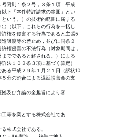
４号附則１条２号，３条１項，平成
（以下「本件特許請求の範囲」とい
」という。）の技術的範囲に属する
申出（以下，これらの行為を一括し
特許権を侵害する行為であると主張5
製造譲渡等の差止め，並びに同条２
特許権侵害の不法行為（対象期間は，
日までであると解される。）による
特許法１０２条３項に基づく算定）
ある平成２９年１月２１日（訴状10
年５分の割合による遅延損害金の支
証拠及び弁論の全趣旨により容
加工等を業とする株式会社であ
する株式会社である。
ＮＣ－Ⅱを製造し，被告に納入