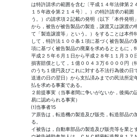
は特許請求の範囲を含む〔平成１４年法律第２
１５年政令第２１４号〕。）の特許請求の範囲
う。）の請求項２記載の発明（以下「本件発明
から，被告が被告製品の製造，譲渡又は譲渡の
て「製造譲渡等」という。）をすることは本件
して，特許法１００条１項に基づく被告製品の
項に基づく被告製品の廃棄を求めるとともに，
平成２５年６月１日から平成２８年１１月３０
損害賠償として，１億００４３万６０００円（
のうち１億円及びこれに対する不法行為後の日で
送達の日の翌日）から支払済みまでの民法所定
払を求める事案である。
２前提事実（当事者間に争いがないか，後掲の
易に認められる事実）
⑴当事者15
ア原告は，転造機の製造及び販売，転造部品の
る。
イ被告は，自動車部品の製造及び販売等を業と
ウ被告補助参加人は，ＣＮＣ精密転造盤Ｒ１７