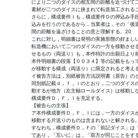
により二つのダイスの相互間の距離を近づけて
素材が二つのダイスに挟まれて転造加工される
さらに，構成要件Ｉも，構成要件Ｄの押込み手
込みを行うのであるから，当業者は，その「後
間の距離を遠ざけることの意と理解する。20
これに対し，明細書は発明の実施形態の好まし
転造機において二つのダイスの一方を移動させ
せるもの（両送り）も，本件特許の出願日より
本件明細書の段落【００３４】等の記載をもっ
が移動する構成（両送り）に限定されると考える
イ被告方法は，別紙被告方法説明書（原告）の
同別紙記載ｄ，ｆ，ｉのとおり，二つのダイス
動するが他方（左主軸ロールダイス）は移動し
構成要件Ｄ，Ｆ，Ｉを充足する。
【被告らの主張】
ア本件構成要件Ｄ，Ｆ，Ｉには，一方のダイス
移動する片送りのものは含まれないと解される
すなわち，構成要件Ｄ，Ｆの「前記ダイス」は
であり，「互いに」は，「双方が同じことをす