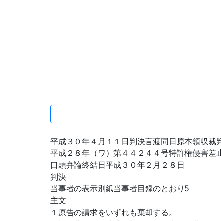
平成３０年４月１１日判決言渡同日原本領収裁
平成２８年（ワ）第４４２４４号特許権侵害差
口頭弁論終結日平成３０年２月２８日
判決
当事者の表示別紙当事者目録のとおり5
主文
１原告の請求をいずれも棄却する。