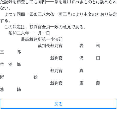
た記録を精査しても同四一一条を適用すべきものとは認められ
ない。
よつて同四一四条三八六条一項三号により主文のとおり決定
する。
この決定は、裁判官全員一致の意見である。
昭和二六年一一月一日
最高裁判所第一小法廷
裁判長裁判官 岩 松
三 郎
裁判官 沢 田
竹 治 郎
裁判官 真
野 毅
裁判官 斎 藤
悠 輔
戻る