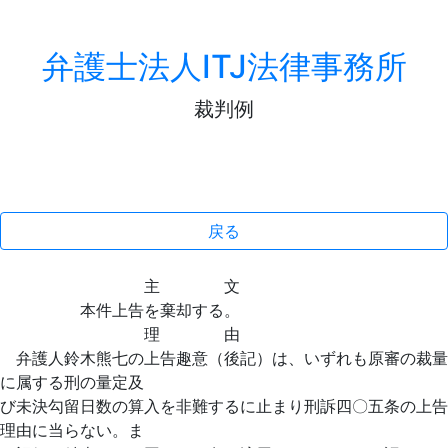
弁護士法人ITJ法律事務所
裁判例
戻る
主 文
本件上告を棄却する。
理 由
弁護人鈴木熊七の上告趣意（後記）は、いずれも原審の裁量
に属する刑の量定及
び未決勾留日数の算入を非難するに止まり刑訴四〇五条の上告
理由に当らない。ま