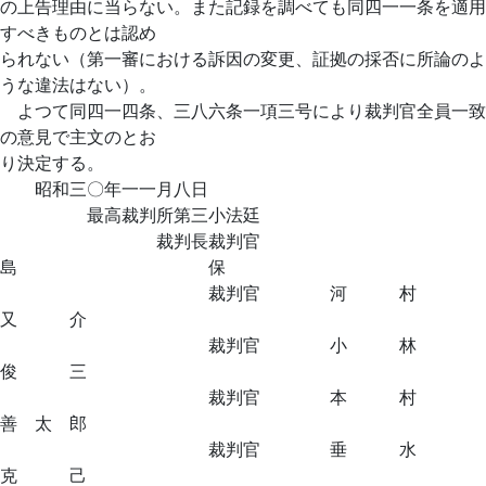
の上告理由に当らない。また記録を調べても同四一一条を適用
すべきものとは認め
られない（第一審における訴因の変更、証拠の採否に所論のよ
うな違法はない）。
よつて同四一四条、三八六条一項三号により裁判官全員一致
の意見で主文のとお
り決定する。
昭和三〇年一一月八日
最高裁判所第三小法廷
裁判長裁判官
島 保
裁判官 河 村
又 介
裁判官 小 林
俊 三
裁判官 本 村
善 太 郎
裁判官 垂 水
克 己