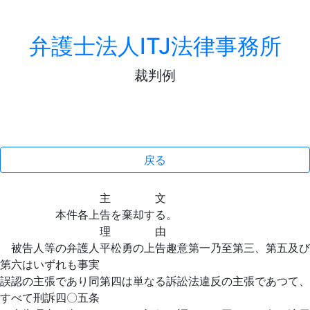
弁護士法人ITJ法律事務所
裁判例
戻る
主 文
本件各上告を棄却する。
理 由
被告人等の弁護人平松勇の上告趣意第一乃至第三、第五及び
第六はいずれも事実
誤認の主張であり同第四は単なる訴訟法違反の主張であつて、
すべて刑訴四〇五条