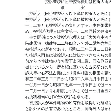
控訴並びに附帯控訴費用は控訴人両名
事 実
控訴人（附帯被控訴人以下単に控訴人と呼ぶ）
被控訴人（附帯控訴人以下単に被控訴人と呼ぶ
一、二審とも被控訴人の負担とする。本件附帯
め、被控訴代理人は主文第一、二項同旨の判決
事実関係につき被控訴代理人は「大阪府中河内
階建居宅一棟建坪二二坪四合八勺外二階坪六坪
被控訴人の所有であり、昭和二三年三月二二日
た控訴人両名は被控訴人に対抗すべきなんらの
前から本件建物のうち階下玄関二畳、同右側四
拠しているから、所有権に基いて右占拠部分の
訴人等の右不法占拠により賃料相当の損害を蒙
和三二年三月二二日から昭和二六年九月末日ま
一〇月一日から昭和二七年一一月末日までは一
一二月一日より右明渡しずみまでは一ケ月金五
右賃料相当の損害金の支払を求める。
被控訴人が本件建物の所有権を取得した経路は
と訴外Ａの所有であつたところ、同訴外人は昭