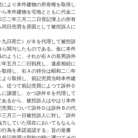
続により本件建物の所有権を取得し
から本件建物を宅地とともに代金二
和三二年三月二二日登記簿上の所有
ら同日売買を原因として被控訴人に
九日死亡）がＢを代理して被控訴
自ら関与したものである。仮に本件
張のように、それが右Ａの長男訴外
〇年五月二〇日戦死し、遺産相続に
を取得し、右Ａの持分は昭和二〇年
により取得し、前記売買当時本件建
る。従つて前記売買によつて訴外Ｄ
人に譲渡し、かつ訴外Ｂを代理して
であるから、被控訴人はやはり本件
記売買について訴外Ｄは訴外Ｂの代
年三月三一日被控訴人に対し「訴外
協力していた現在においてもなんら
の行為を承諾追認する」旨の覚書
り前記売買は契約の時に遡つてその