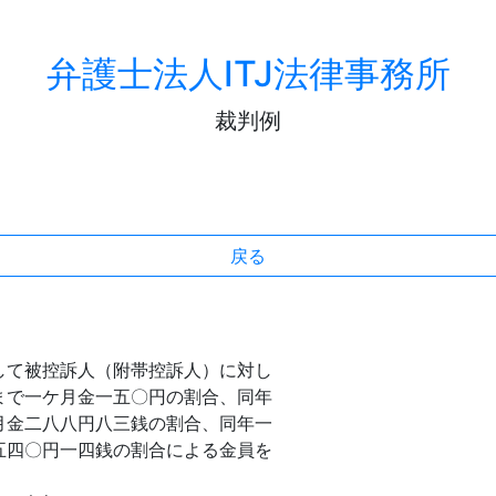
弁護士法人ITJ法律事務所
裁判例
戻る
被控訴人（附帯控訴人）に対し
まで一ケ月金一五〇円の割合、同年
月金二八八円八三銭の割合、同年一
五四〇円一四銭の割合による金員を