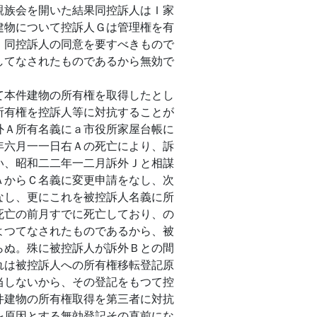
親族会を開いた結果同控訴人はＩ家
建物について控訴人Ｇは管理権を有
、同控訴人の同意を要すべきもので
してなされたものであるから無効で
本件建物の所有権を取得したとし
所有権を控訴人等に対抗することが
外Ａ所有名義にａ市役所家屋台帳に
年六月一一日右Ａの死亡により、訴
い、昭和二二年一二月訴外Ｊと相謀
ＡからＣ名義に変更申請をなし、次
なし、更にこれを被控訴人名義に所
死亡の前月すでに死亡しており、の
よつてなされたものであるから、被
らぬ。殊に被控訴人が訴外Ｂとの間
れは被控訴人への所有権移転登記原
当しないから、その登記をもつて控
件建物の所有権取得を第三者に対抗
を原因とする無効登記その直前にな