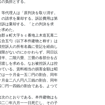
の負担とする。
等代理人は「原判決を取り消す。
）の請求を棄却する。訴訟費用は第
控訴は棄却する。「との判決を求
を求めた。
郡ａ町大字ｂｃ番地上木造瓦葺二
五合五勺（以下本件建物と称す）は
被控訴人の所有名義に登記を経由し
権限がないのにかかわらず、同日以
畳半、二階六畳、三畳の各部分を占
明渡しを求める。なお被控訴人は控
つている。賃料相当の損害金額は昭
では一ケ月金一五〇円の割合、同年
ケ月金二八八円八三銭の割合、同年
四〇円一四銭の割合である。よつて
次のとおりである。本件建物はも
和二〇年六月一一日死亡し、その子