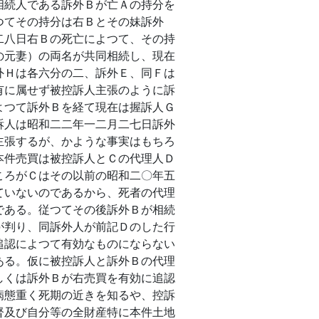
相続人である訴外Ｂが亡Ａの持分を
つてその持分は右Ｂとその妹訴外
二八日右Ｂの死亡によつて、その持
の元妻）の両名が共同相続し、現在
外Ｈは各六分の二、訴外Ｅ、同Ｆは
有に属せず被控訴人主張のように訴
よつて訴外Ｂを経て現在は握訴人Ｇ
訴人は昭和二二年一二月二七日訴外
主張するが、かような事実はもちろ
本件売買は被控訴人とＣの代理人Ｄ
ころがＣはその以前の昭和二〇年五
ていないのであるから、死者の代理
である。従つてその後訴外Ｂが相続
が判り、同訴外人が前記Ｄのした行
追認によつて有効なものにならない
ある。仮に被控訴人と訴外Ｂの代理
しくは訴外Ｂが右売買を有効に追認
病態重く死期の近きを知るや、控訴
督及び自分等の全財産特に本件土地