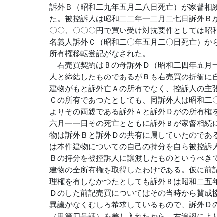
訴外Ｂ（昭和二九年五月二八日死亡）が家督相
た。被控訴人は昭和二二年一二月二七日訴外Ｂ
〇〇、〇〇〇円で買い受け対抗要件としては昭
名義人訴外Ｃ（昭和二〇年五月二〇日死亡）か
所有権移転登記がなされた。
右売買契約はＢの母訴外Ｄ（昭和二四年五月一
人と締結したものであるがＢも右売買の折衝に
建物がもと訴外亡Ａの所有でなく、控訴人の主
Ｃの所有であつたとしても、同訴外人は昭和二
よりその両親である訴外Ａと訴外Ｄがの所有権
六月一一日その死亡とともに訴外Ｂが家督相続
物は訴外Ｂと訴外Ｄの共有に属していたのであ
は本件建物についての自己の持分を自ら被控訴
Ｂの持分を被控訴人に譲渡したものというべき
建物の全所有権を取得したわけである。仮に前
理権を有しなかつたとしても訴外Ｂは昭和二五
Ｄのした前記売買についてはその当時から賛成
異議がなくむしろ希求しているもので、訴外Ｄ
（甲第四号証）を差し入れたから、右追認によ