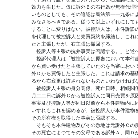
効力を生じた。仮に訴外Ｂの右行為が無権代理
いものとしても、その追認は民法第一一九条に
みなさるべきである。従つて以上いずれにして
することに変りはない。被控訴人は、本件訴訟
を代理して被控訴人と売買契約を締結し、これ
たと主張したが、右主張は撤回する。
控訴人等主張の抗弁事実は否認する。」と述
控訴代理人は「被控訴人は原審において本件建
から買い受けたと主張していたのを当審におい
外Ｄから買得したと主張した。これは請求の基
るから右変更は許されないものといわなければ
被控訴人主張の身分関係、死亡日時、相続関係
月二二日に訴外Ｃから被控訴人に同日売買を原
事実及び控訴人等が同日以前から本件建物内に
いすれもこれを認めるが、被控訴人が本件建物
その所有権を取得した事実は否認する。
そもそも本件建物及びその敷地は元訴外Ｃの所
その死亡によつてその父母である訴外Ａ、同Ｄ