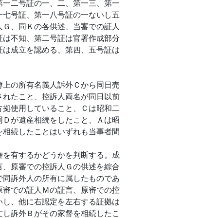
第一二号証の一、二、第一三、第一
一七号証、第一八号証の一ないし五
人Ｇ、同Ｋの各供述、当審での証人
証は不知、第二号証は官署作成部分
証は成立を認める、第四、五号証は
。
上の所有名義人訴外Ｃから同日売
されたこと、控訴人両名が同日以前
占拠使用していること、Ｃは昭和二
同Ｄが遺産相続をしたこと、Ａは昭
を相続したことはいずれも当事者間
を有するかどうかを判断する。成
言、原審での控訴人Ｇの供述を綜合
で同訴外人の所有に属したものであ
原審での証人Ｍの証言、原審での控
いし、他に右認定を左右する証拠は
亡し訴外Ｂがその家督を相続したこ