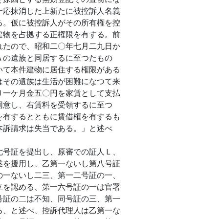
一応抹消した上新たに被控訴人名義
る。仮に被控訴人がその所有権を控
建物を占拠する正権限を有する。前
れたので、昭和二〇年七月二九日か
Ａの遺族と同居するに至つたもの
いて本件建物に居住する権限がある
はその遺族は生活が困難になつて来
り一ケ月金五〇円を家賃として支払
同意し、右賃料を受領するに至つ
を有するとともに賃借権を有するも
本訴請求は失当である。」と述べ
号証を提出し、原審での証人Ｌ、
述を援用し、乙第一ないし第八号証
の一ないし二三、第一二号証の一、
立を認める、第一六号証の一は官署
号証の二は不知、同号証の三、第一
る、と述べ、控訴代理人は乙第一な