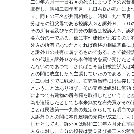
二〇年六月一一日右Ａの死亡によつてその家督
取得し、昭和二四年五月一九日右Ｄの死亡によ
Ｅ、同Ｆの三名が共同相続し、昭和二九年五月
分はその祖父母である控訴人Ｇと訴外Ｈ、（Ｇ
その所有者及びその持分の割合は控訴人Ｇ、訴
各六分の一である。仮に本件建物が元右Ｃの所
外Ａの所有であつたとすれば前述の相続関係に
と訴外Ｈの共有に属するものである。さて被控
Ｂの代理人訴外Ｄから本件建物を買い受けたと
んないのであつて、さればこそ当初被控訴人は
との間に成立したと主張していたのである。と
月二〇日すでに戦死し、右売買当時には生存し
ということはあり得ず、その売買は絶対に無効
によつて右建物の所有権を取得したということ
為を追認したとしても本来無効な右売買がその
ことは民法第一一九条の規定からしても明白で
人訴外Ｄとの間に本件建物の売買が成立し、も
したとしても、訴外Ａは昭和二〇年六月死亡前
人Ｇに対し、自分の歿後は妻Ｄ及び娘三人の監