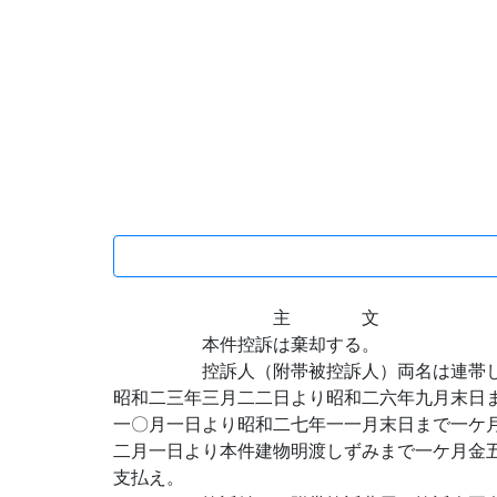
主 文
本件控訴は棄却する。
控訴人（附帯被控訴人）両名は連帯して
昭和二三年三月二二日より昭和二六年九月末日
一〇月一日より昭和二七年一一月末日まで一ケ
二月一日より本件建物明渡しずみまで一ケ月金
支払え。