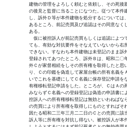
建物の管理をよろしく頼むと依頼し、その死後
の後見と監督に当ることになつた。従つて本件
し、訴外Ｄ等が本件建物を処分するについては
あるところ、前記売買及び追認はその同意なく
ある。
仮に被控訴人が前記売買もしくは追認によつて
ても、有効な対抗要件をそなえていないから右
できない。すなわち本件建物は未登記のまま訴
登録されてあつたところ、訴外Ｂは、昭和二〇
外Ｃが家督相続をしその所有権を取得したと思
り、Ｃの印鑑を偽造して家屋台帳の所有名義を
いでこれを基礎にしてＣ名義に保存登記申請を
有権移転登記申請をした。ところが、ＣはＡの
みならずＣ名義への登録登記は偽造の申請書に
控訴人への所有権移転登記は無効といわねばな
の売買により所有権を取得しにものとすればそ
因たる昭和二三年三月二二日のＣとの売買に該
訴人等に所有権を対抗し得ない。被控訴人が本
しようとするにはまず前記死者Ｃとの無効売買