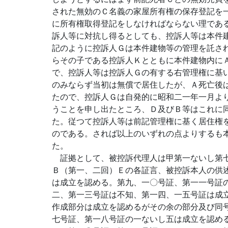
された無効のＣ名義の家屋所有権の保存登記を
に所有権取得登記をしなければならない理であ
訴人等に対抗し得るとしても、控訴人等は本件
記のように控訴人Ｇは本件建物等の管理を託さ
らその子である控訴人Ｋとともに本件建物内に
で、控訴人等は控訴人Ｇの有する右管理権に基
のみならず当初は無償で居住したが、Ａ死亡後
たので、控訴人Ｇは自発的に昭和二一年一月よ
うことを申し出たところ、Ｄ及びＢ等はこれに
た。従つて控訴人等は前記管理権に基く居住権
のである。されば以上のいずれの点よりするも
た。
証拠として、被控訴代理人は甲第一ないし第七
Ｂ（第一、二回）Ｅの各証言、被控訴本人の供
は成立を認める。第九、一〇号証、第一一号証
二、第一三号証は不知、第一四、一五号証は成
作成部分は成立を認めるがその余の部分及び同
七号証、第一八号証の一ないし五は成立を認め