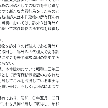
行為の追認としての効力を生じ得な
よつて新たな売買行為をしたものと
も被控訴人は本件建物の所有権を有
の当初においては、訴外Ｄは訴外Ｃ
に基いて本件建物の所有権を取得し
べ、
物を訴外Ｃの代理人である訴外Ｄ
て撤回し、訴外Ｂの代理人である訴
礎に変更を来す請求原因の変更であ
ならない。
、本件建物について昭和二三年三
因として所有権移転登記のなされた
同居してこれを占拠している事実は
を買い受け、もしくは追認によつて
有であり、昭和二〇年五月二〇日
がこれを共同相続して取得し、昭和