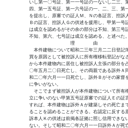
いし第一〇号証、第一一号証の一ないし二三、
四、第一五号証、第一六号証の一、二、三、第
を提出し、原審での証人Ｍ、Ｎの各証言、控訴
Ｂの証言、控訴人Ｇの供述を援用し、甲第一号
は成立を認めるがその余の部分は不知、第三号
不知、第六、七号証は成立を認める、と述べた
理 由
本件建物について昭和二三年三月二二日登記簿
買を原因として被控訴人に所有権移転登記がな
から本件建物内に居住し被控訴人主張の部分を
〇年五月二〇日死亡し、その両親である訴外Ａ
和二〇年六月一一日死亡し、訴外Ｂがその家督
に争いがない。
そこでまず被控訴人が本件建物について所有権
立に争いのない甲第五号証原審での証人Ｅの証
すれば、本件建物は訴外Ａが建築しその死亡ま
ることを認めることができる。右認定に反する
訴本人Ｋの供述は前掲各証拠に照し信用できな
ない。そして昭和二〇年六月一一日訴外Ａが死