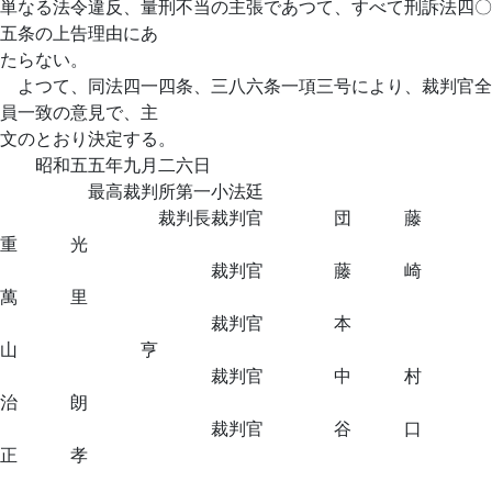
単なる法令違反、量刑不当の主張であつて、すべて刑訴法四〇
五条の上告理由にあ
たらない。
よつて、同法四一四条、三八六条一項三号により、裁判官全
員一致の意見で、主
文のとおり決定する。
昭和五五年九月二六日
最高裁判所第一小法廷
裁判長裁判官 団 藤
重 光
裁判官 藤 崎
萬 里
裁判官 本
山 亨
裁判官 中 村
治 朗
裁判官 谷 口
正 孝