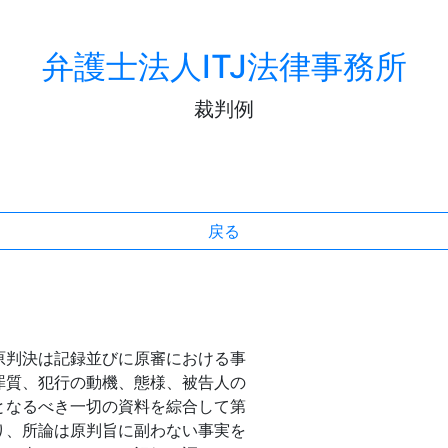
弁護士法人ITJ法律事務所
裁判例
戻る
判決は記録並びに原審における事
罪質、犯行の動機、態様、被告人の
となるべき一切の資料を綜合して第
り、所論は原判旨に副わない事実を