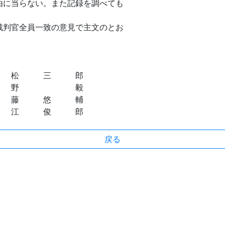
由に当らない。また記録を調べても
。
判官全員一致の意見で主文のとお
松 三 郎
野 毅
 悠 輔
 俊 郎
戻る