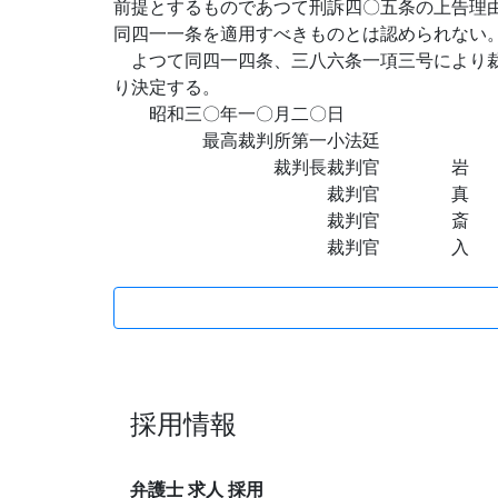
前提とするものであつて刑訴四〇五条の上告理
同四一一条を適用すべきものとは認められない
よつて同四一四条、三八六条一項三号により裁
り決定する。
昭和三〇年一〇月二〇日
最高裁判所第一小法廷
裁判長裁判官 岩 
裁判官 真 
裁判官 斎 藤
裁判官 入 江
採用情報
弁護士 求人 採用