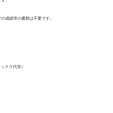
です。
。
での成績等の書類は不要です。
ァックス代等）