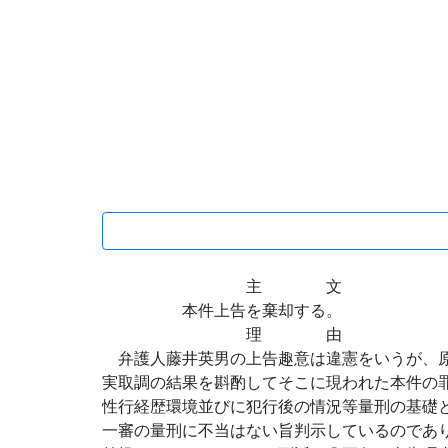
主 文
本件上告を棄却する。
理 由
弁護人藤井英男の上告趣意は違憲をいうが、原
実取調の結果を斟酌してそこに現われた本件の
性行経歴環境並びに犯行後の情況等量刑の基礎
一審の量刑に不当はない旨判示しているのであ