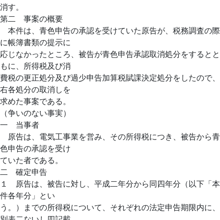
消す。
第二 事案の概要
本件は、青色申告の承認を受けていた原告が、税務調査の際
に帳簿書類の提示に
応じなかったところ、被告が青色申告承認取消処分をするとと
もに、所得税及び消
費税の更正処分及び過少申告加算税賦課決定処分をしたので、
右各処分の取消しを
求めた事案である。
（争いのない事実）
一 当事者
原告は、電気工事業を営み、その所得税につき、被告から青
色申告の承認を受け
ていた者である。
二 確定申告
１ 原告は、被告に対し、平成二年分から同四年分（以下「本
件各年分」とい
う。）までの所得税について、それぞれの法定申告期限内に、
別表二ないし四記載