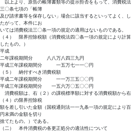
以上より、原告の帳簿書類等の提示拒否をもって、消費税法
三〇条七項の「帳簿
及び請求書等を保存しない」場合に該当するといってよく、し
たがって、本件にお
いては消費税法三〇条一項の規定の適用はないものである。
（４） 限界控除税額（消費税法四〇条一項の規定により計算
したもの。）
平成
二年課税期間分 八八万八四三九円
平成三年課税期間分 一五万七一一〇円
（５） 納付すべき消費税額
平成二年課税期間分 一一万三五〇〇円
平成三年課税期間分 一五六万〇五〇〇円
消費税額は、右（２）の課税標準額に対する消費税額から右
（４）の限界控除税
額を差し引いた金額（国税通則法一一九条一項の規定により百
円未満の金額を切り
捨てたもの。）である。
（二） 本件消費税の各更正処分の適法性について