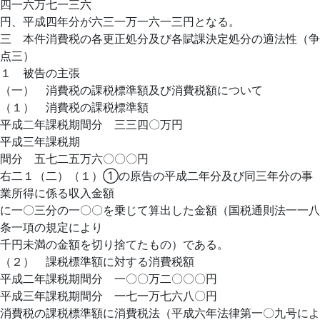
四一六万七一三六
円、平成四年分が六三一万一六一三円となる。
三 本件消費税の各更正処分及び各賦課決定処分の適法性（争
点三）
１ 被告の主張
（一） 消費税の課税標準額及び消費税額について
（１） 消費税の課税標準額
平成二年課税期間分 三三四〇万円
平成三年課税期
間分 五七二五万六〇〇〇円
右二１（二）（１）①の原告の平成二年分及び同三年分の事
業所得に係る収入金額
に一〇三分の一〇〇を乗じて算出した金額（国税通則法一一八
条一項の規定により
千円未満の金額を切り捨てたもの）である。
（２） 課税標準額に対する消費税額
平成二年課税期間分 一〇〇万二〇〇〇円
平成三年課税期間分 一七一万七六八〇円
消費税の課税標準額に消費税法（平成六年法律第一〇九号によ