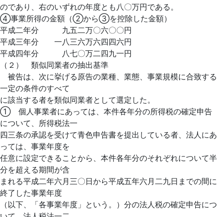
のであり、右のいずれの年度とも八〇万円である。
④事業所得の金額（②から③を控除した金額）
平成二年分 九五二万〇六〇〇円
平成三年分 一八三六万六四四六円
平成四年分 八七〇万二四九一円
（２） 類似同業者の抽出基準
被告は、次に挙げる原告の業種、業態、事業規模に合致する
一定の条件のすべて
に該当する者を類似同業者として選定した。
① 個人事業者にあっては、本件各年分の所得税の確定申告
について、所得税法一
四三条の承認を受けて青色申告書を提出している者、法人にあ
っては、事業年度を
任意に設定できることから、本件各年分のそれぞれについて半
分を超える期間が含
まれる平成二年六月三〇日から平成五年六月二九日までの間に
終了した事業年度
（以下、「各事業年度」という。）分の法人税の確定申告につ
いて、法人税法一二