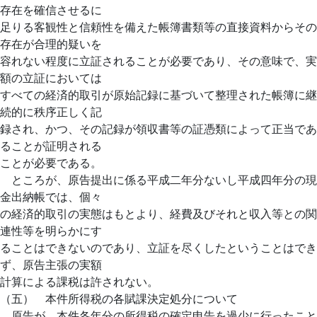
存在を確信させるに
足りる客観性と信頼性を備えた帳簿書類等の直接資料からその
存在が合理的疑いを
容れない程度に立証されることが必要であり、その意味で、実
額の立証においては
すべての経済的取引が原始記録に基づいて整理された帳簿に継
続的に秩序正しく記
録され、かつ、その記録が領収書等の証憑類によって正当であ
ることが証明される
ことが必要である。
ところが、原告提出に係る平成二年分ないし平成四年分の現
金出納帳では、個々
の経済的取引の実態はもとより、経費及びそれと収入等との関
連性等を明らかにす
ることはできないのであり、立証を尽くしたということはでき
ず、原告主張の実額
計算による課税は許されない。
（五） 本件所得税の各賦課決定処分について
原告が、本件各年分の所得税の確定申告を過少に行ったこと