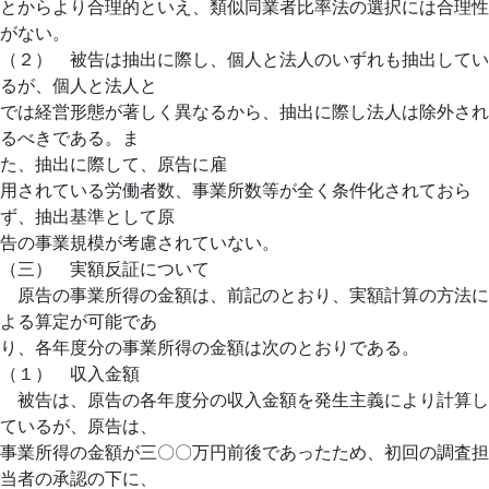
とからより合理的といえ、類似同業者比率法の選択には合理性
がない。
（２） 被告は抽出に際し、個人と法人のいずれも抽出してい
るが、個人と法人と
では経営形態が著しく異なるから、抽出に際し法人は除外され
るべきである。ま
た、抽出に際して、原告に雇
用されている労働者数、事業所数等が全く条件化されておら
ず、抽出基準として原
告の事業規模が考慮されていない。
（三） 実額反証について
原告の事業所得の金額は、前記のとおり、実額計算の方法に
よる算定が可能であ
り、各年度分の事業所得の金額は次のとおりである。
（１） 収入金額
被告は、原告の各年度分の収入金額を発生主義により計算し
ているが、原告は、
事業所得の金額が三〇〇万円前後であったため、初回の調査担
当者の承認の下に、