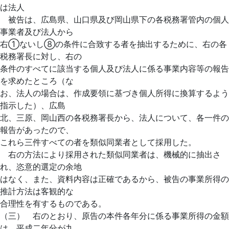
は法人
被告は、広島県、山口県及び岡山県下の各税務署管内の個人
事業者及び法人から
右①ないし⑧の条件に合致する者を抽出するために、右の各
税務署長に対し、右の
条件のすべてに該当する個人及び法人に係る事業内容等の報告
を求めたところ（な
お、法人の場合は、作成要領に基づき個人所得に換算するよう
指示した）、広島
北、三原、岡山西の各税務署長から、法人について、各一件の
報告があったので、
これら三件すべての者を類似同業者として採用した。
右の方法により採用された類似同業者は、機械的に抽出さ
れ、恣意的選定の余地
はなく、また、資料内容は正確であるから、被告の事業所得の
推計方法は客観的な
合理性を有するものである。
（三） 右のとおり、原告の本件各年分に係る事業所得の金額
は、平成二年分が九