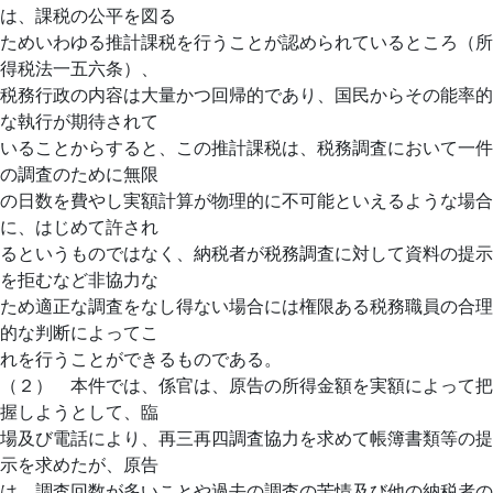
は、課税の公平を図る
ためいわゆる推計課税を行うことが認められているところ（所
得税法一五六条）、
税務行政の内容は大量かつ回帰的であり、国民からその能率的
な執行が期待されて
いることからすると、この推計課税は、税務調査において一件
の調査のために無限
の日数を費やし実額計算が物理的に不可能といえるような場合
に、はじめて許され
るというものではなく、納税者が税務調査に対して資料の提示
を拒むなど非協力な
ため適正な調査をなし得ない場合には権限ある税務職員の合理
的な判断によってこ
れを行うことができるものである。
（２） 本件では、係官は、原告の所得金額を実額によって把
握しようとして、臨
場及び電話により、再三再四調査協力を求めて帳簿書類等の提
示を求めたが、原告
は、調査回数が多いことや過去の調査の苦情及び他の納税者の