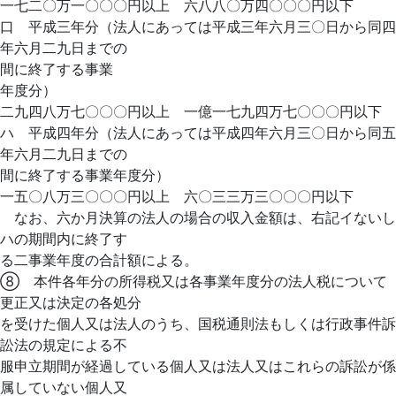
一七二〇万一〇〇〇円以上 六八八〇万四〇〇〇円以下
口 平成三年分（法人にあっては平成三年六月三〇日から同四
年六月二九日までの
間に終了する事業
年度分）
二九四八万七〇〇〇円以上 一億一七九四万七〇〇〇円以下
ハ 平成四年分（法人にあっては平成四年六月三〇日から同五
年六月二九日までの
間に終了する事業年度分）
一五〇八万三〇〇〇円以上 六〇三三万三〇〇〇円以下
なお、六か月決算の法人の場合の収入金額は、右記イないし
ハの期間内に終了す
る二事業年度の合計額による。
⑧ 本件各年分の所得税又は各事業年度分の法人税について
更正又は決定の各処分
を受けた個人又は法人のうち、国税通則法もしくは行政事件訴
訟法の規定による不
服申立期間が経過している個人又は法人又はこれらの訴訟が係
属していない個人又