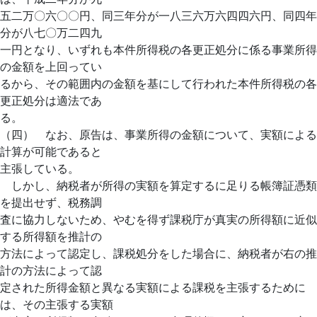
五二万〇六〇〇円、同三年分が一八三六万六四四六円、同四年
分が八七〇万二四九
一円となり、いずれも本件所得税の各更正処分に係る事業所得
の金額を上回ってい
るから、その範囲内の金額を基にして行われた本件所得税の各
更正処分は適法であ
る。
（四） なお、原告は、事業所得の金額について、実額による
計算が可能であると
主張している。
しかし、納税者が所得の実額を算定するに足りる帳簿証憑類
を提出せず、税務調
査に協力しないため、やむを得ず課税庁が真実の所得額に近似
する所得額を推計の
方法によって認定し、課税処分をした場合に、納税者が右の推
計の方法によって認
定された所得金額と異なる実額による課税を主張するために
は、その主張する実額