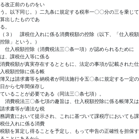
る改正前のものをい
う。以下同じ。）二九条に規定する税率一〇〇分の三を乗じて
算出したものであ
る。
（３） 課税仕入れに係る消費税額の控除（以下、「仕入税額
控除」という。）
仕入税額控除（消費税法三〇条一項）が認められるために
は、課税仕入等に係る
消費税額が真実存在するとともに、法定の事項が記載された仕
入税額控除に係る帳
簿又は請求書等を納税者が同法施行令五〇条に規定する一定の
日から七年間保存し
ていることが必要である（同法三〇条七項）。
消費税法三〇条七項の趣旨は、仕入税額控除に係る帳簿又は
請求書等が適法な税
務調査において提示され、これに基づいて課税庁においても課
税仕入れに係る消費
税額を算定し得ることを予定し、もって申告の正確性を担保す
ることにあるから、