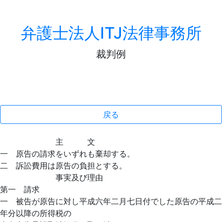
弁護士法人ITJ法律事務所
裁判例
戻る
主 文
一 原告の請求をいずれも棄却する。
二 訴訟費用は原告の負担とする。
事実及び理由
第一 請求
一 被告が原告に対し平成六年二月七日付でした原告の平成二
年分以降の所得税の