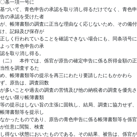
〇条一項一号に
基づいて、青色申告の承認を取り消し得るだけでなく、青色申
告の承認を受けた者
が、帳簿書類の調査に正当な理由なく応じないため、その備付
け、記録及び保存が
正しく行われていることを確認できない場合にも、同条項号に
よって青色申告の承
認を取り消し得る。
（二） 本件では、係官が原告の確定申告に係る所得金額の正
当性を調査するた
め、帳簿書類等の提示を再三にわたり要請したにもかかわら
ず、原告は、調査回数
が多いことや過去の調査の苦情及び他の納税者の調査を優先さ
せない限り帳簿書類
等の提示はしない旨の主張に固執し、結局、調査に協力せず、
帳簿書類等を提示し
なかったものであり、原告の青色申告に係る帳簿書類等を係官
が任意に閲覧、検査
し得ない状態においたものである。その結果、被告は、係官が