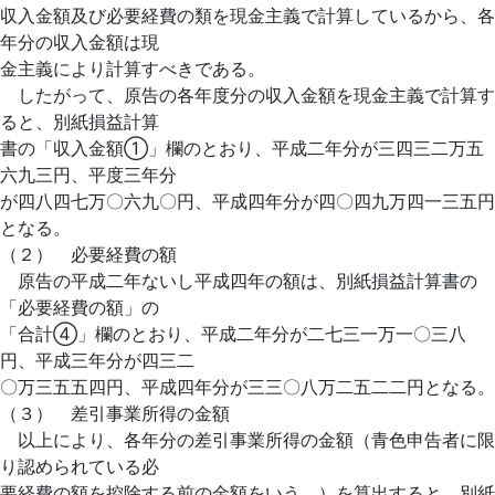
収入金額及び必要経費の類を現金主義で計算しているから、各
年分の収入金額は現
金主義により計算すべきである。
したがって、原告の各年度分の収入金額を現金主義で計算す
ると、別紙損益計算
書の「収入金額①」欄のとおり、平成二年分が三四三二万五
六九三円、平度三年分
が四八四七万〇六九〇円、平成四年分が四〇四九万四一三五円
となる。
（２） 必要経費の額
原告の平成二年ないし平成四年の額は、別紙損益計算書の
「必要経費の額」の
「合計④」欄のとおり、平成二年分が二七三一万一〇三八
円、平成三年分が四三二
〇万三五五四円、平成四年分が三三〇八万二五二二円となる。
（３） 差引事業所得の金額
以上により、各年分の差引事業所得の金額（青色申告者に限
り認められている必
要経費の額を控除する前の金額をいう。）を算出すると、別紙