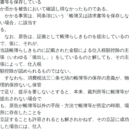
書等を保存している
か否かを被告において確認し得なかったものである。
かかる事実は、同条項にいう「帳簿又は請求書等を保存しな
い場合」に該当す
る。
なお、原告は、証拠として帳簿らしきものを提出しているの
で、仮に、それが、
当該帳簿らしきものに記載された金額による仕入税額控除の主
張（いわゆる「後出し」）をしているものと解しても、その主
張によって、仕入税
額控除が認められるものではない。
すなわち、消費税法三〇条七項の帳簿等の保存の意義が、物
理的保持ないし保管
で足り、提示を要しないとすると、本来、裁判所等に帳簿等が
提出されない場合で
も、原告が帳簿等以外の手段・方法で帳簿等が所定の時期、場
所に存在したことを
立証することも許容されるとも解されかねず、その立証に成功
した場合には、仕入