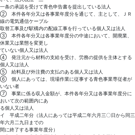
一条の承認を受けて青色申告書を提出している法人
② 本件各年分又は各事業年度分を通じて、主として、ＪＲ
線の電気通信ケーブル
取替工事及び駅構内の配線工事を行っている個人又は法人
③ 本件各年分又は各事業年度分の中途において、開廃業、
休業又は業態を変更し
ていない個人又は法人
④ 発注元から材料の支給を受け、労務の提供を主体とする
個人又は法人
⑤ 給料及び外注費の支払のある個人又は法人
⑥ 個人にあっては、現場作業に従事する青色事業専従者が
いない者
⑦ 事業に係る収入金額が、本件各年分又は各事業年度分に
おいて次の範囲内にあ
る個人又は法人
イ 平成二年分（法人にあっては平成二年六月三〇日から同三
年六月二九日までの
間に終了する事業年度分）