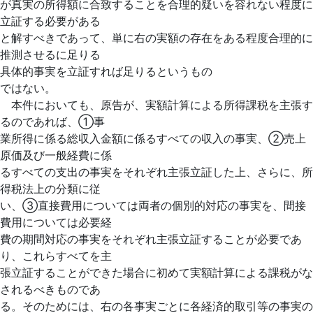
が真実の所得額に合致することを合理的疑いを容れない程度に
立証する必要がある
と解すべきであって、単に右の実額の存在をある程度合理的に
推測させるに足りる
具体的事実を立証すれば足りるというもの
ではない。
本件においても、原告が、実額計算による所得課税を主張す
るのであれば、①事
業所得に係る総収入金額に係るすべての収入の事実、②売上
原価及び一般経費に係
るすべての支出の事実をそれぞれ主張立証した上、さらに、所
得税法上の分類に従
い、③直接費用については両者の個別的対応の事実を、間接
費用については必要経
費の期間対応の事実をそれぞれ主張立証することが必要であ
り、これらすべてを主
張立証することができた場合に初めて実額計算による課税がな
されるべきものであ
る。そのためには、右の各事実ごとに各経済的取引等の事実の