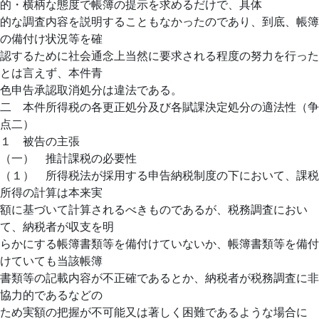
的・横柄な態度で帳簿の提示を求めるだけで、具体
的な調査内容を説明することもなかったのであり、到底、帳簿
の備付け状況等を確
認するために社会通念上当然に要求される程度の努力を行った
とは言えず、本件青
色申告承認取消処分は違法である。
二 本件所得税の各更正処分及び各賦課決定処分の適法性（争
点二）
１ 被告の主張
（一） 推計課税の必要性
（１） 所得税法が採用する申告納税制度の下において、課税
所得の計算は本来実
額に基づいて計算されるべきものであるが、税務調査におい
て、納税者が収支を明
らかにする帳簿書類等を備付けていないか、帳簿書類等を備付
けていても当該帳簿
書類等の記載内容が不正確であるとか、納税者が税務調査に非
協力的であるなどの
ため実額の把握が不可能又は著しく困難であるような場合に