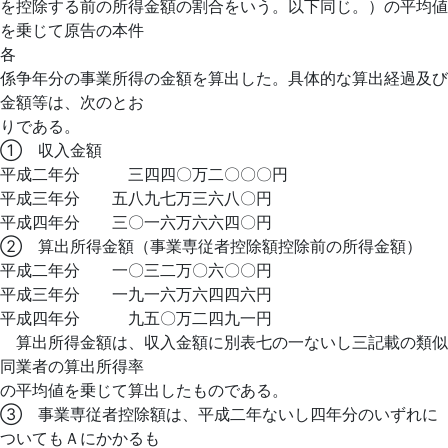
を控除する前の所得金額の割合をいう。以下同じ。）の平均値
を乗じて原告の本件
各
係争年分の事業所得の金額を算出した。具体的な算出経過及び
金額等は、次のとお
りである。
① 収入金額
平成二年分 三四四〇万二〇〇〇円
平成三年分 五八九七万三六八〇円
平成四年分 三〇一六万六六四〇円
② 算出所得金額（事業専従者控除額控除前の所得金額）
平成二年分 一〇三二万〇六〇〇円
平成三年分 一九一六万六四四六円
平成四年分 九五〇万二四九一円
算出所得金額は、収入金額に別表七の一ないし三記載の類似
同業者の算出所得率
の平均値を乗じて算出したものである。
③ 事業専従者控除額は、平成二年ないし四年分のいずれに
ついてもＡにかかるも