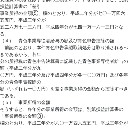
損益計算書の「差引
事業所得の金額⑤」欄のとおり、平成二年分が七〇一万四六
五五円、平成三年分が
五二六万七一三六円、平成四年分が七四一万一六一三円とな
る。
（４） 青色事業専従者給与の額及び青色申告控除の額
前記のとおり、本件青色申告承認取消処分は取り消されるべ
きであるから、各年
分の所得税の青色申告決算書に記載した青色事業専従者給与の
額（平成二年分が九
〇万円、平成三年分及び平成四年分が各一〇〇万円）及び各年
分の青色申告控除の
額（いずれも一〇万円）を差引事業所得の金額から控除すべき
である。
（５） 事業所得の金額
そうすると、各年分の事業所得の金額は、別紙損益計算書の
「事業所得の金額⑧」
欄のとおり、平成二年分が六〇一万四六五五円、平成三年分が