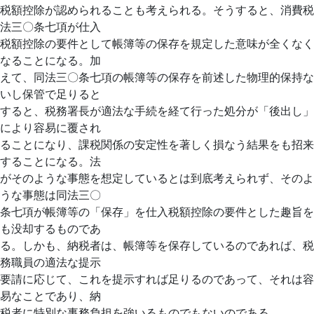
税額控除が認められることも考えられる。そうすると、消費税
法三〇条七項が仕入
税額控除の要件として帳簿等の保存を規定した意味が全くなく
なることになる。加
えて、同法三〇条七項の帳簿等の保存を前述した物理的保持な
いし保管で足りると
すると、税務署長が適法な手続を経て行った処分が「後出し」
により容易に覆され
ることになり、課税関係の安定性を著しく損なう結果をも招来
することになる。法
がそのような事態を想定しているとは到底考えられず、そのよ
うな事態は同法三〇
条七項が帳簿等の「保存」を仕入税額控除の要件とした趣旨を
も没却するものであ
る。しかも、納税者は、帳簿等を保存しているのであれば、税
務職員の適法な提示
要請に応じて、これを提示すれば足りるのであって、それは容
易なことであり、納
税者に特別な事務負担を強いるものでもないのである。