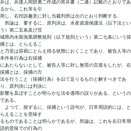
弁は、弁護人岡部勇二作成の答弁書（二通）記載のとおりであ
るから、これ等を引
用し、右控訴趣意に対し当裁判所は次のとおり判断する。
所論は、要するに、原判決は、水産資源保護法（以下法とい
う）第二五条及び茨
城県内水面漁業調整規則（以下規則という）第二七条にいう採
捕とは、とらえるこ
と乃至は容易にとらえ得る状態におくことであり、被告人等の
本件各行為は右採捕
にあたらないとして、被告人等に対し無罪の言渡をしたが、右
採捕とは、採捕の方
法を行うこと（採捕行為）を以て足りるものと解すべきであ
り、原判決には判決に
影響を及ぼすことが明らかな法令適用の誤りがある、というの
である。
よつて、按ずるに、採捕という語句が、日常用語的には、と
らえることを意味す
るものであることは明らかであるが、所論は、これを右日常用
語的意味での行為の