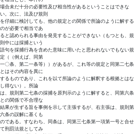
場合未だ十分の必要性及び相当性があるということはできな
い。次に、法及び規則
を仔細に検討しても、他の規定との関係で所論のように解する
のが必要で相当であ
ると認められる事由を発見することができない（もつとも、規
則中には採捕という
語句を採捕行為を含めた意味に用いたと思われないでもない規
定（（例えば、同第
一〇条、第二一条等））があるが、これ等の規定と同第二七条
とはその内容を異に
するものであり、これを以て所論のように解釈する根拠とはな
し得ない）。所論
は、規則第二七条の採捕を原判示のように解すると、同第六条
との関係で不合理な
結果が生ずる旨を事例を示して主張するが、右主張は、規則第
六条の誤解に基くも
のである。すなわち、同条は、同第三七条第一項第一号と合せ
て刑罰法規としてみ