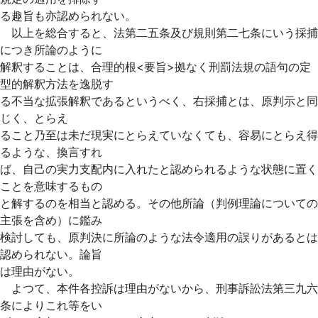
る趣旨も亦認められない。
以上を総合すると、法第二五条及び規則第二七条にいう採捕
につき所論のように
解釈することは、合理的根<要旨>拠なく刑罰法規の語句の定
型的解釈方法を逸脱す
る不当な拡張解釈であるというべく、右採捕とは、原判示と
同
じく、とらえ
ること乃至は未だ現実にとらえていなくても、容易にとらえ得
るような、換言すれ
ば、自己の実力支配内に入れたと認められるような状態に置く
ことを意味するもの
と解するのを相当と認める。その他所論（判例理論についての
主張を含め）に鑑み
検討しても、原判決に所論のような法令適用の誤りがあるとは
認められない。論旨
は理由がない。
よつて、本件各控訴は理由がないから、刑事訴訟法第三九六
条によりこれ等をい