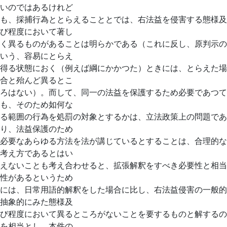
いのではあるけれど
も、採捕行為ととらえることとでは、右法益を侵害する態様及
び程度において著し
く異るものがあることは明らかである（これに反し、原判示の
いう、容易にとらえ
得る状態におく（例えば綱にかかつた）ときには、とらえた場
合と殆んど異るとこ
ろはない）。而して、同一の法益を保護するため必要であつて
も、そのため如何な
る範囲の行為を処罰の対象とするかは、立法政策上の問題であ
り、法益保護のため
必要なあらゆる方法を法が講じているとすることは、合理的な
考え方であるとはい
えないことも考え合わせると、拡張解釈をすべき必要性と相当
性があるというため
には、日常用語的解釈をした場合に比し、右法益侵害の一般的
抽象的にみた態様及
び程度において異るところがないことを要するものと解するの
を相当とし、本件の