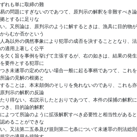
ずれも単に取締の難
易の問題にすぎないのであつて、原判示の解釈を非難すべき論
拠とするに足りな
い。又所論は、原判示のように解するときは、漁具に目的物が
からむか否かという
人為以外の偶然事象により犯罪の成否を決することとなり、法
の適用上著しく公平
を欠く旨を事例を挙げて主張するが、右の如きは、結果の発生
を要件とする犯罪に
つき未遂罪の定めのない場合一般に起る事柄であつて、これを
所論の見解の根拠と
することは、本末顛倒のそしりを免れないのであり、これも亦
原判示の解釈の反論
たり得ない。右説示したとおりであつて、本件の採捕の解釈に
つき、目的論的解釈
によつて所論のように拡張解釈すべき必要性と相当性があると
認めることができな
い。又法第二五条及び規則第二七条について未遂罪の刑法総則
規定の適用を排除す