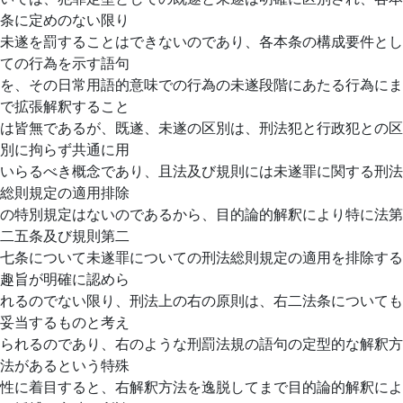
条に定めのない限り
未遂を罰することはできないのであり、各本条の構成要件とし
ての行為を示す語句
を、その日常用語的意味での行為の未遂段階にあたる行為にま
で拡張解釈すること
は皆無であるが、既遂、未遂の区別は、刑法犯と行政犯との区
別に拘らず共通に用
いらるべき概念であり、且法及び規則には未遂罪に関する刑法
総則規定の適用排除
の特別規定はないのであるから、目的論的解釈により特に法第
二五条及び規則第二
七条について未遂罪についての刑法総則規定の適用を排除する
趣旨が明確に認めら
れるのでない限り、刑法上の右の原則は、右二法条についても
妥当するものと考え
られるのであり、右のような刑罰法規の語句の定型的な解釈方
法があるという特殊
性に着目すると、右解釈方法を逸脱してまで目的論的解釈によ