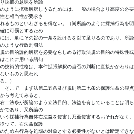
り採捕の意味を所論
のように拡張解釈しうるためには、一般の場合より高度の必要
性と相当性が要求さ
れるものといわざるを得ない。（尚所論のように採捕行為を明
確に可罰とするため
には、単にその旨の一条を設けるを以て足りるのであり、所論
のような行政刑罰法
規の目的論的解釈を必要ならしめる行政法規の目的の特殊性或
はこれに用いる語句
の技術的性格は、本件拡張解釈の当否の判断に直接かかわりは
ないものと思われ
る。）
そこで、まず法第二五条及び規則第二七条の保護法益の観点
から考えてみると、
右二法条が所論のよう立法目的、法益を有していることは明ら
かであり、又所論の
いう採捕行為自体右法益を侵害し乃至侵害するおそれがなく、
従つて、右法益保護
のため右行為を処罰の対象とする必要性がないとは断定できな