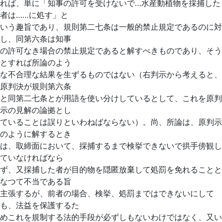
れば、単に「知事の許可を受けないで…水産動植物を採捕した
者は……に処す」と
いう趣旨であり、規則第二七条は一般的禁止規定であるのに対
し、同第六条は知事
の許可なき場合の禁止規定であると解すべきものであり、そう
とすれば所論のよう
な不合理な結果を生ずるものではない（右判示から考えると、
原判決が規則第六条
と同第二七条とが用語を使い分けしているとして、これを原判
示の見解の論拠とし
ていることは誤りといわねばならない）。尚、所論は、原判示
のように解するとき
は、取締面において、採捕するまで検挙できないで拱手傍観し
ていなければなら
ず、又採捕した者が目的物を隠匿放棄して処罰を免れることと
なつて不当である旨
主張するが、前者の場合、検挙、処罰まではできないにして
も、法益を保護するた
めこれを規制する法的手段が必ずしもないわけではなく、又い