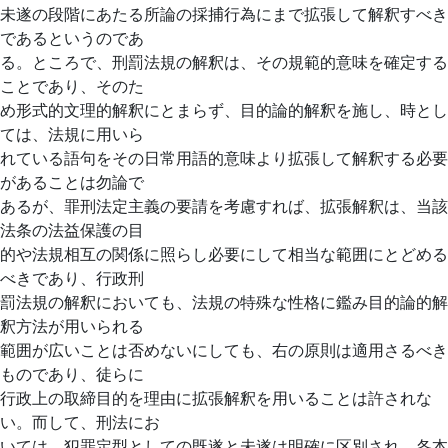
未遂の段階にあたる所論の採捕行為にまで拡張して解釈すべき
であるというのであ
る。ところで、刑罰法規の解釈は、その規範的意味を確定する
ことであり、そのた
め形式的文理的解釈にとまらず、目的論的解釈を施し、時とし
ては、法規に用いら
れている語句をその日常用語的意味より拡張して解釈する必要
があることは勿論で
あるが、罪刑法定主義の要請を考慮すれば、拡張解釈は、当該
法条の法益保護の目
的や法規相互の関係に照らし必要にして相当な範囲にとどめる
べきであり、行政刑
罰法規の解釈においても、法規の特殊な性格に鑑み目的論的解
釈方法が用いられる
範囲が広いことは否めないにしても、右の原則は適用さるべき
ものであり、徒らに
行政上の取締目的を理由に拡張解釈を用いることは許されな
い。而して、刑法にお
いては、犯罪定型としての既遂と未遂は明確に区別され、各本