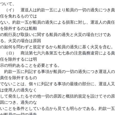
ついて、
（イ） 運送人は約款一五により船員の一切の過失につき責
任を免れるものでは
ない。約款一五が船員の過失による損害に対し、運送人の責任
を除外するのは船舶
の航行及び取扱いに関する船員の過失と火災の場合だけであ
る。火災の場合は原因
の如何を問わずと規定するから船員の過失に基く火災を含む。
（ロ） 商法第七六六条第五七七条の注意義務違背による責
任を除外するには明
示の特約あることを必要とする。
約款一五に列記する事項が船員の一切の過失につき運送人の
責任を除外するもの
でないことは、個々に列記する事項の最後の部分に、運送人又
は使用人の過失なく
して発生したるその他一切の原因と概括的規定を設けてその原
因につき、過失のな
いことを条件としている点から見ても明らかである。約款一五
が船員の一切の過失