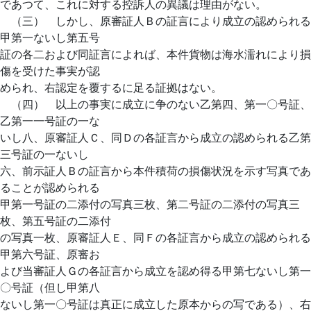
であつて、これに対する控訴人の異議は理由がない。
（三） しかし、原審証人Ｂの証言により成立の認められる
甲第一ないし第五号
証の各二および同証言によれば、本件貨物は海水濡れにより損
傷を受けた事実が認
められ、右認定を覆するに足る証拠はない。
（四） 以上の事実に成立に争のない乙第四、第一〇号証、
乙第一一号証の一な
いし八、原審証人Ｃ、同Ｄの各証言から成立の認められる乙第
三号証の一ないし
六、前示証人Ｂの証言から本件積荷の損傷状況を示す写真であ
ることが認められる
甲第一号証の二添付の写真三枚、第二号証の二添付の写真三
枚、第五号証の二添付
の写真一枚、原審証人Ｅ、同Ｆの各証言から成立の認められる
甲第六号証、原審お
よび当審証人Ｇの各証言から成立を認め得る甲第七ないし第一
〇号証（但し甲第八
ないし第一〇号証は真正に成立した原本からの写である）、右