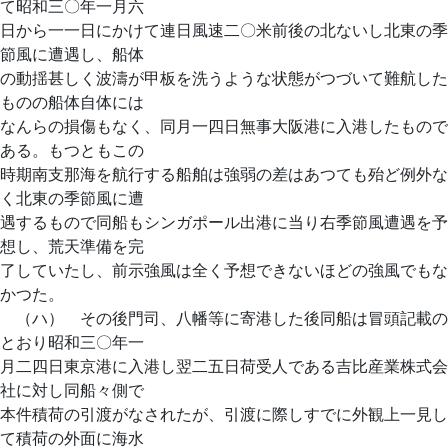
て昭和三〇年一月六
日から一一日にかけて連日風速二〇米前後の北ないし北東の季
節風に遭遇し、船体
の動揺甚しく波濤が甲板を洗うような状態がつづいて難航した
ものの船体自体には
なんらの損傷もなく、同月一四日無事大阪港に入港したもので
ある。もつともこの
時期南支那海を航行する船舶は強弱の差はあつても殆ど例外な
く北東の季節風に遭
遇するもので同船もシンガポール出港に当り右季節風遭遇を予
想し、荒天準備を完
了していたし、前示強風は全く予想できないほどの強風でもな
かつた。
（ハ） その後門司、八幡等に寄港した後同船は冒頭記載の
とおり昭和三〇年一
月二四日東京港に入港し翌二五日荷受人である吉比産業株式会
社に対し同船々側で
本件積荷の引渡がなされたが、引渡に際しすでに外観上一見し
て積荷の外面に海水