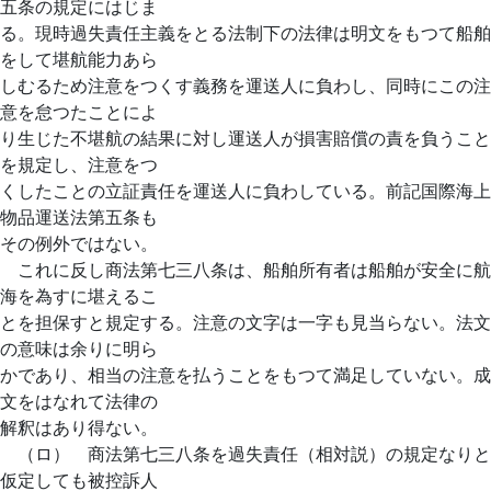
五条の規定にはじま
る。現時過失責任主義をとる法制下の法律は明文をもつて船舶
をして堪航能力あら
しむるため注意をつくす義務を運送人に負わし、同時にこの注
意を怠つたことによ
り生じた不堪航の結果に対し運送人が損害賠償の責を負うこと
を規定し、注意をつ
くしたことの立証責任を運送人に負わしている。前記国際海上
物品運送法第五条も
その例外ではない。
これに反し商法第七三八条は、船舶所有者は船舶が安全に航
海を為すに堪えるこ
とを担保すと規定する。注意の文字は一字も見当らない。法文
の意味は余りに明ら
かであり、相当の注意を払うことをもつて満足していない。成
文をはなれて法律の
解釈はあり得ない。
（ロ） 商法第七三八条を過失責任（相対説）の規定なりと
仮定しても被控訴人