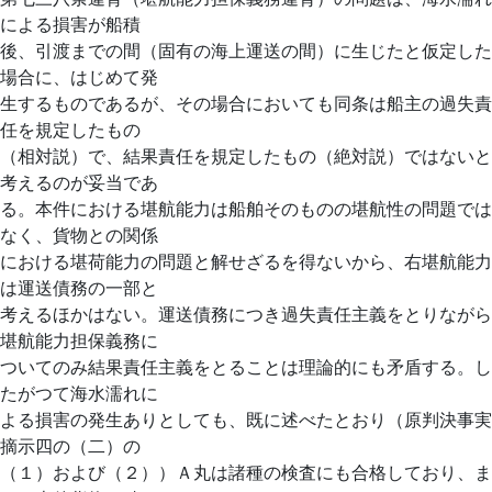
による損害が船積
後、引渡までの間（固有の海上運送の間）に生じたと仮定した
場合に、はじめて発
生するものであるが、その場合においても同条は船主の過失責
任を規定したもの
（相対説）で、結果責任を規定したもの（絶対説）ではないと
考えるのが妥当であ
る。本件における堪航能力は船舶そのものの堪航性の問題では
なく、貨物との関係
における堪荷能力の問題と解せざるを得ないから、右堪航能力
は運送債務の一部と
考えるほかはない。運送債務につき過失責任主義をとりながら
堪航能力担保義務に
ついてのみ結果責任主義をとることは理論的にも矛盾する。し
たがつて海水濡れに
よる損害の発生ありとしても、既に述べたとおり（原判決事実
摘示四の（二）の
（１）および（２））Ａ丸は諸種の検査にも合格しており、ま