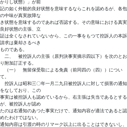
かりし状態）」が前
記の如く外観的良好状態を意味するならこれを認めるが、各包
の中味が真実故障な
き状態を意味するのであれば否認する。その意味における真実
良好状態の主張、立
証は全くなされていないから、この一事をもつて控訴人の本訴
請求は棄却さるべき
ものである。
二、 被控訴人の主張（原判決事実摘示四以下）を次のとお
り附加訂正する。
（一） 無留保受取による免責（前同四の（四））につい
て。
控訴人は昭和三〇年一月二九日被控訴人に対して損害の通知
をなしており、この
事実は被控訴人も認めているから、右主張は失当であるとする
が、被控訴人が認め
たのは右通知のあつた事実だけで、通知内容が適法であると認
めたわけではない。
通知内容は引渡の時のリマーク以上に出ることはできないし、