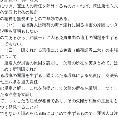
につき、運送人の責任を除外するものとすれば、商法第七六六
条第五七七条の規定
の精神を無視するもので無効である。
（ハ） 被控訴人は積荷の海水濡れに因る損害の原因につき
説明も証明もしない
のであるから、約款一五に因る免責事由の適用の問題を生ずる
までもない。
（四） 隠くれたる瑕疵による免責（船荷証券二六）の主張
について、
運送人が損害の原因を説明し、欠陥の所在を突きとめて、は
じめて所謂隠くれた
る瑕疵の問題を生ずる。隠くれたる瑕疵による免責は、商法第
七三八条を過失責任
の規定と解し、これを前提として欠陥の所在を証明し、つくし
たる注意を立証し
て、つくしたる注意が相当であり、その欠陥が相当の注意をも
つて発見することが
できないと認められる時にはじめて生ずるもので、運送人は注