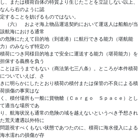
し、または積荷自体の特質より生じたことを立証しない以上、
なんら右のように認
定することを妨げるものではない。
（六） およそ海上物品運送契約において運送人は船舶が当
該航海における通常
の危険にたえて目的地（到達港）に航行できる能力（堪航能
力）のみならず特定の
積荷につき同様目的地まで安全に運送する能力（堪荷能力）を
担保する義務を負う
ことは云うまでもない（商法第七三八条）。ところが本件積荷
についていえば、さ
きに明らかにしたとおり積荷の積付または保管の不良による積
荷損傷の事実はな
く、積付場所も一般に貨物艙（Ｃａｒｇｏ Ｓｐａｃｅ）とし
て適当な場所であ
り、航海状況も通常の危険の域を越えないというべき予想され
た荒天遭遇以外特に
問題視すべくもない状態であつたのに、積荷に海水侵入による
海水濡れの損傷が存