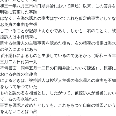
和三一年八月三日の口頭弁論において陳述）以来、この答弁を
明確に変更した事跡
はなく、右海水濡れの事実はすべてこれを仮定的事実としてな
お免責の事由を主張
していることが記録上明らかであり、しかも、右のごとく、被
控訴人は本件積荷に
関する控訴人の主張事実を認めた後も、右の積荷の損傷は海水
の侵入によるにあら
ず汗濡れによるものと主張しているのであるから（昭和三五年
三月二四日付第一九
準備書面―同年五月一二日の口頭弁論において陳述）、原審に
おける弁論の全趣旨
によるときは、被控訴人は控訴人主張の海水濡れの事実を不知
をもつて争つていた
ものと認めるを相当とし、したがつて、被控訴人が当審におい
て、右の海水濡れの
事実を否認と改めたとしても、これをもつて自白の徹回という
をえないことは当然