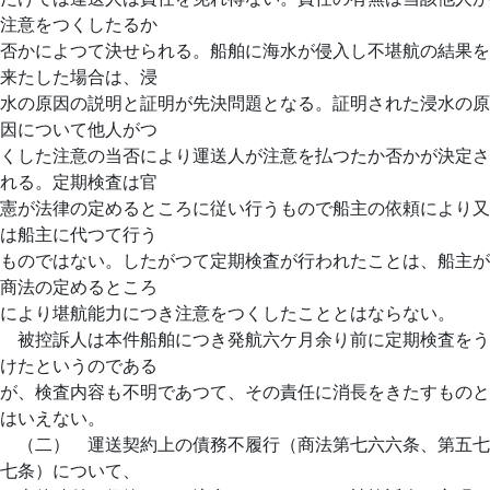
注意をつくしたるか
否かによつて決せられる。船舶に海水が侵入し不堪航の結果を
来たした場合は、浸
水の原因の説明と証明が先決問題となる。証明された浸水の原
因について他人がつ
くした注意の当否により運送人が注意を払つたか否かが決定さ
れる。定期検査は官
憲が法律の定めるところに従い行うもので船主の依頼により又
は船主に代つて行う
ものではない。したがつて定期検査が行われたことは、船主が
商法の定めるところ
により堪航能力につき注意をつくしたこととはならない。
被控訴人は本件船舶につき発航六ケ月余り前に定期検査をう
けたというのである
が、検査内容も不明であつて、その責任に消長をきたすものと
はいえない。
（二） 運送契約上の債務不履行（商法第七六六条、第五七
七条）について、