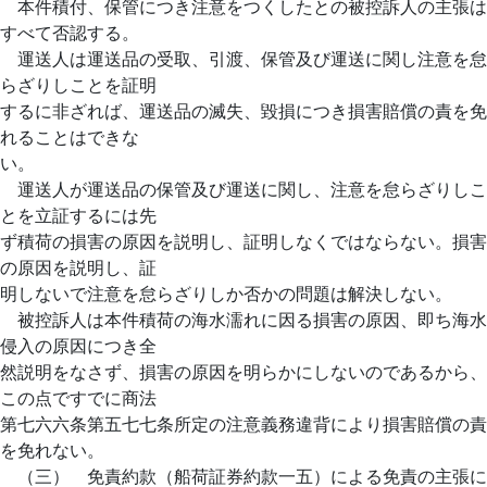
本件積付、保管につき注意をつくしたとの被控訴人の主張は
すべて否認する。
運送人は運送品の受取、引渡、保管及び運送に関し注意を怠
らざりしことを証明
するに非ざれば、運送品の滅失、毀損につき損害賠償の責を免
れることはできな
い。
運送人が運送品の保管及び運送に関し、注意を怠らざりしこ
とを立証するには先
ず積荷の損害の原因を説明し、証明しなくではならない。損害
の原因を説明し、証
明しないで注意を怠らざりしか否かの問題は解決しない。
被控訴人は本件積荷の海水濡れに因る損害の原因、即ち海水
侵入の原因につき全
然説明をなさず、損害の原因を明らかにしないのであるから、
この点ですでに商法
第七六六条第五七七条所定の注意義務違背により損害賠償の責
を免れない。
（三） 免責約款（船荷証券約款一五）による免責の主張に