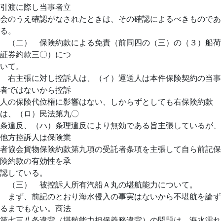
引渡に際し当事者立
会のうえ確認がなされたときは、その確認によるべきものであ
る。
（二） 保険約款による免責（前同四の（三）の（３）船荷
証券約款三〇）につ
いて。
右主張に対し控訴人は、（イ）運送人は本件保険契約の当事
者ではないから控訴
人の保険代位権に影響はない、しからずとしても右保険約款
は、（ロ）民法第九〇
条違反、（ハ）条理違反により無効である旨主張しているが、
他方控訴人は保険業
者協会貨物保険約款第九項の受託者条項を主張して自ら前記保
険約款の有効性を承
認している。
（三） 被控訴人所有汽船Ａ丸の堪航能力について。
まず、前記のとおり海水侵入の事実はないから不堪航を論ず
るまでもない。商法
第七三八条違背（堪航能力担保義務違背）の問題は、海水濡れ