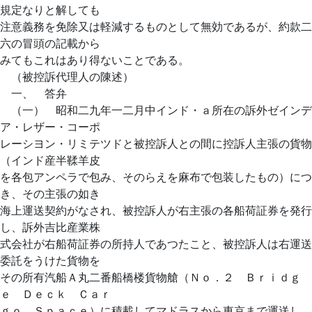
規定なりと解しても
注意義務を免除又は軽減するものとして無効であるが、約款二
六の冒頭の記載から
みてもこれはあり得ないことである。
（被控訴代理人の陳述）
一、 答弁
（一） 昭和二九年一二月中インド・ａ所在の訴外ゼインデ
ア・レザー・コーポ
レーシヨン・リミテツドと被控訴人との間に控訴人主張の貨物
（インド産半鞣羊皮
を各包アンペラで包み、そのらえを麻布で包装したもの）につ
き、その主張の如き
海上運送契約がなされ、被控訴人が右主張の各船荷証券を発行
し、訴外吉比産業株
式会社が右船荷証券の所持人であつたこと、被控訴人は右運送
委託をうけた貨物を
その所有汽船Ａ丸二番船橋楼貨物艙（Ｎｏ．２ Ｂｒｉｄｇ
ｅ Ｄｅｃｋ Ｃａｒ
ｇｏ Ｓｐａｃｅ）に積載してマドラスから東京まで運送し、