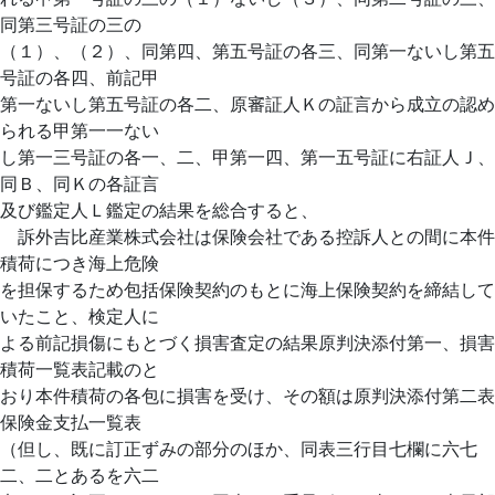
同第三号証の三の
（１）、（２）、同第四、第五号証の各三、同第一ないし第五
号証の各四、前記甲
第一ないし第五号証の各二、原審証人Ｋの証言から成立の認め
られる甲第一一ない
し第一三号証の各一、二、甲第一四、第一五号証に右証人Ｊ、
同Ｂ、同Ｋの各証言
及び鑑定人Ｌ鑑定の結果を総合すると、
訴外吉比産業株式会社は保険会社である控訴人との間に本件
積荷につき海上危険
を担保するため包括保険契約のもとに海上保険契約を締結して
いたこと、検定人に
よる前記損傷にもとづく損害査定の結果原判決添付第一、損害
積荷一覧表記載のと
おり本件積荷の各包に損害を受け、その額は原判決添付第二表
保険金支払一覧表
（但し、既に訂正ずみの部分のほか、同表三行目七欄に六七
二、二とあるを六二