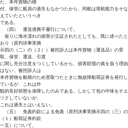
た、本件貨物の積
付、保管に船員の過失もなかつたから、同船は堪航能力をそな
えていたというべき
である。
（四） 運送債務不履行について。
仮りに海水濡れの損害が立証されたとしても、既に述べたと
おり（原判決事実摘
示四の（二）の（２））被控訴人は本件貨物（運送品）の受
取、保管、運送、引渡
に関し充分注意をつくしているから、損害賠償の責を負う理由
はない。被控訴人は
本件貨物を船積のため受取つたときに無故障船荷証券を発行し
ているが、これは外
観的良好状態を保障したのみである。しかして包の中味をチエ
ツクしていないが、
これは過失とはいえない。
（五） 免責約款による免責（原判決事実摘示四の（三）の
（１）船荷証券約款
一五）について。