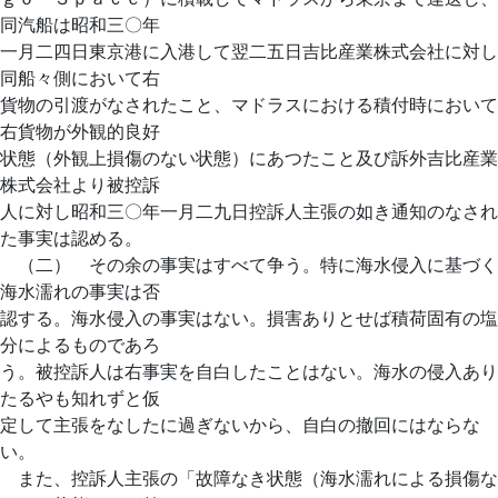
同汽船は昭和三〇年
一月二四日東京港に入港して翌二五日吉比産業株式会社に対し
同船々側において右
貨物の引渡がなされたこと、マドラスにおける積付時において
右貨物が外観的良好
状態（外観上損傷のない状態）にあつたこと及び訴外吉比産業
株式会社より被控訴
人に対し昭和三〇年一月二九日控訴人主張の如き通知のなされ
た事実は認める。
（二） その余の事実はすべて争う。特に海水侵入に基づく
海水濡れの事実は否
認する。海水侵入の事実はない。損害ありとせば積荷固有の塩
分によるものであろ
う。被控訴人は右事実を自白したことはない。海水の侵入あり
たるやも知れずと仮
定して主張をなしたに過ぎないから、自白の撤回にはならな
い。
また、控訴人主張の「故障なき状態（海水濡れによる損傷な