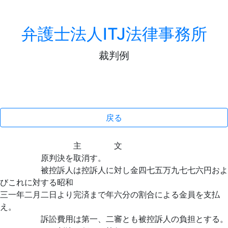
弁護士法人ITJ法律事務所
裁判例
戻る
主 文
原判決を取消す。
被控訴人は控訴人に対し金四七五万九七七六円およ
びこれに対する昭和
三一年二月二日より完済まで年六分の割合による金員を支払
え。
訴訟費用は第一、二審とも被控訴人の負担とする。