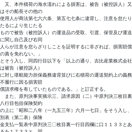
又、本件積荷の海水濡れによる損害は、被告（被控訴人）又
はその船長その他の
使用人が商法第七六六条、第五七七条に違背し、注意を怠たり
たるにより生じたる
もので被告（被控訴人）の運送品の受取、引渡、保管及び運送
に関し自己及び右同
人らが注意を怠らざりしことを証明するに非ざれば、損害賠償
の責を免れない。」
とそう入し、同四行目以下を「以上の通り、吉比産業株式会社
は被告（被控訴人）
に対し堪航能力担保義務違背並びに右積荷の運送契約上の義務
不履行に因る損害賠
償請求権を有していたものである。」と訂正する。
また、原判決事実摘示三、請求原因（二）中原判決三枚目裏
八行目包括保険契約
の上に「昭和二八年（一九五三年）六月一七日」をそう入し、
別表（第二表）保険
金支払一覧表中原判決三〇枚目裏一行目四欄に口１１３３とあ
るを１７３３と、同