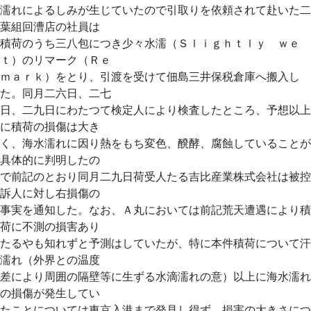
濡れによるしみが生じていたので引取りを依頼されて赴いた二
葉組回漕店の社員は
積荷のうち三八包につき少々水濡（Ｓｌｉｇｈｔｌｙ ｗｅ
ｔ）のリマーク（Ｒｅ
ｍａｒｋ）をとり、引渡を受けて佃島三井保税倉庫へ搬入し
た。同月二六日、二七
日、二九日にわたつて検定人により検査したところ、予想以上
に積荷の損傷は大き
く、海水濡れに因り熱をもち変色、醗酵、腐蝕していることが
具体的に判明したの
で前記のとおり同月二九日荷受人たる吉比産業株式会社は被控
訴人に対し右損傷の
事実を通知した。なお、Ａ丸においては前記荒天遭遇により積
荷に不測の損害あり
たるやも知れずと予測はしていたが、特に本件積荷について汗
濡れ（外界との温度
差により周囲の隔壁等に生ずる水滴濡れの意）以上に海水濡れ
の損傷が発生してい
たことについては東京入港まで発見し得ず、損害の大きさにつ