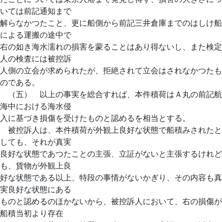
いては前記通知まで
解らなかつたこと、更に船側から前記三井倉庫までのはしけ船
による運搬の途中で
右の如き海水濡れの損害を蒙ることはあり得ないし、また検定
人の検査には被控訴
人側の立会が求められたが、拒絶されて立会はされなかつたも
のである。
（五） 以上の事実を総合すれば、本件積荷はＡ丸の前記航
海中における海水侵
入に基づき損傷を受けたものと認めるを相当とする。
被控訴人は、本件積荷が外観上良好な状態で船積みされたと
しても、それが真実
良好な状態であつたことの主張、立証がないと主張するけれど
も、貨物が外観上良
好な状態である以上、特段の事情がないかぎり、その内容も真
実良好な状態にある
ものと認めるのほかないから、被控訴人において、右の損傷が
船積当初より存在