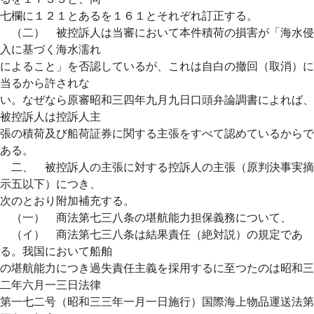
七欄に１２１とあるを１６１とそれぞれ訂正する。
（二） 被控訴人は当審において本件積荷の損害が「海水侵
入に基づく海水濡れ
によること」を否認しているが、これは自白の撤回（取消）に
当るから許されな
い。なぜなら原審昭和三四年九月九日口頭弁論調書によれば、
被控訴人は控訴人主
張の積荷及び船荷証券に関する主張をすべて認めているからで
ある。
二、 被控訴人の主張に対する控訴人の主張（原判決事実摘
示五以下）につき、
次のとおり附加補充する。
（一） 商法第七三八条の堪航能力担保義務について、
（イ） 商法第七三八条は結果責任（絶対説）の規定であ
る。我国において船舶
の堪航能力につき過失責任主義を採用するに至つたのは昭和三
二年六月一三日法律
第一七二号（昭和三三年一月一日施行）国際海上物品運送法第