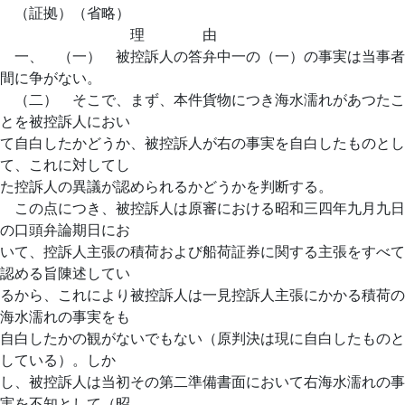
（証拠）（省略）
理 由
一、 （一） 被控訴人の答弁中一の（一）の事実は当事者
間に争がない。
（二） そこで、まず、本件貨物につき海水濡れがあつたこ
とを被控訴人におい
て自白したかどうか、被控訴人が右の事実を自白したものとし
て、これに対してし
た控訴人の異議が認められるかどうかを判断する。
この点につき、被控訴人は原審における昭和三四年九月九日
の口頭弁論期日にお
いて、控訴人主張の積荷および船荷証券に関する主張をすべて
認める旨陳述してい
るから、これにより被控訴人は一見控訴人主張にかかる積荷の
海水濡れの事実をも
自白したかの観がないでもない（原判決は現に自白したものと
している）。しか
し、被控訴人は当初その第二準備書面において右海水濡れの事
実を不知として（昭