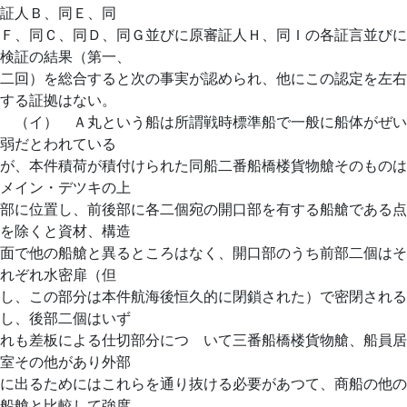
証人Ｂ、同Ｅ、同
Ｆ、同Ｃ、同Ｄ、同Ｇ並びに原審証人Ｈ、同Ｉの各証言並びに
検証の結果（第一、
二回）を総合すると次の事実が認められ、他にこの認定を左右
する証拠はない。
（イ） Ａ丸という船は所謂戦時標準船で一般に船体がぜい
弱だとわれている
が、本件積荷が積付けられた同船二番船橋楼貨物艙そのものは
メイン・デツキの上
部に位置し、前後部に各二個宛の開口部を有する船艙である点
を除くと資材、構造
面で他の船艙と異るところはなく、開口部のうち前部二個はそ
れぞれ水密扉（但
し、この部分は本件航海後恒久的に閉鎖された）で密閉される
し、後部二個はいず
れも差板による仕切部分につゞいて三番船橋楼貨物艙、船員居
室その他があり外部
に出るためにはこれらを通り抜ける必要があつて、商船の他の
船艙と比較して強度