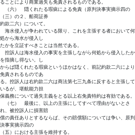
ることにより商業過失も免責されるものである。
（六） 隠くれたる瑕疵による免責（原判決事実摘示四の
（三）の２、船荷証券
約款二六）について。
海水侵入が争われている限り、これを主張する者において何
処から海水が侵入し
たかを立証すべきことは当然である。
控訴人は海水侵入の事実を主張しながら何処から侵入したか
を指摘し得ない。し
からば隠くれたる瑕疵というほかはなく、前記約款二六により
免責されるものであ
る。控訴人は右約款二六は商法第七三九条に反すると主張して
いるが、堪航能力担
保義務について過失主義をとる以上右免責特約は有効である。
（七） 最後に、以上の主張にしてすべて理由がないとさ
れ、被控訴人に損害賠
償の責任ありとするならば、その賠償額については争い、原判
決事実摘示四の
（五）における主張を維持する。