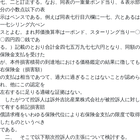
七、二と訂正する。なお、同表の一重量ポンド当り、＆表示部
分の小数点以下の表
示はペンスである。例えば同表七行目六欄に一七、六とあるは
一七シリング六ぺン
スとよむ。まれ邦価換算率は一ポンド、スターリング当り一〇
〇四円四〇銭であ
る。）記載のとおり合計金四七五万九七七六円となり、同額の
保険金支払を受けた
が、本件損害積荷の到達地における価格鑑定の結果に徴しても
右保険金（損害額）
の支払は相当であつて、過大に過ぎることはないことが認めら
れ、他にこの認定を
左右するに足りる適確な証拠はない。
したがつて控訴人は訴外吉比産業株式会社が被控訴人に対し
て有する前記損害賠
償請求権をいわゆる保険代位により右保険金支払の限度で取得
したものというべき
である。
二、 そこで以下順次控訴人の主張について検討する。