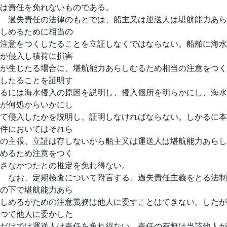
は責任を免れないものである。
過失責任の法律のもとでは、船主又は運送人は堪航能力あら
しめるために相当の
注意をつくしたることを立証しなくではならない。船舶に海水
が侵入し積荷に損害
が生じたる場合に、堪航能力あらしむるため相当の注意をつく
したることを証明す
るには海水侵入の原因を説明し、侵入個所を明らかにし、海水
が何処からいかにし
て侵入したかを説明し、証明しなければならない。しかるに本
件においてはそれら
の主張、立証は存しないから船主又は運送人は堪航能力あらし
めるため注意をつく
さなかつたとの推定を免れ得ない。
なお、定期検査について附言する。過失責任主義をとる法制
の下で堪航能力あら
しめるがための注意義務は他人に委すことはできない。したが
つて他人に委かした
だけでは運送人は責任を免れ得ない。責任の有無は当該他人が