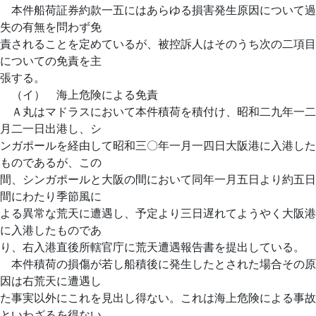
本件船荷証券約款一五にはあらゆる損害発生原因について過
失の有無を問わず免
責されることを定めているが、被控訴人はそのうち次の二項目
についての免責を主
張する。
（イ） 海上危険による免責
Ａ丸はマドラスにおいて本件積荷を積付け、昭和二九年一二
月二一日出港し、シ
ンガポールを経由して昭和三〇年一月一四日大阪港に入港した
ものであるが、この
間、シンガポールと大阪の間において同年一月五日より約五日
間にわたり季節風に
よる異常な荒天に遭遇し、予定より三日遅れてようやく大阪港
に入港したものであ
り、右入港直後所轄官庁に荒天遭遇報告書を提出している。
本件積荷の損傷が若し船積後に発生したとされた場合その原
因は右荒天に遭遇し
た事実以外にこれを見出し得ない。これは海上危険による事故
といわざるを得ない