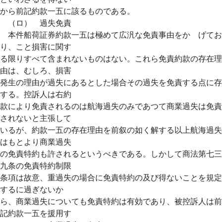
から前記約款一五に該るものである。
（ロ） 過失免責
本件船荷証券約款一五は極めて広汎な免責事由をかゝげてお
り、こと損害に関す
る限りすべて含まれないものはない。これら免責約款の存在理
由は、むしろ、損害
発生の理由が過失にあるとした場合その過失を免責する点に存
する。控訴人は右約
款により免責されるのは航海過失のみであつて商業過失は免責
されないと主張して
いるが、約款一五の存在理由を前叙の如く解する以上航海過失
はもとより商業過失
の免責特約も許されるというべきである。しかして商法第七三
九条の免責特約制限
条項は故意、重過失の場合に免責特約の及び得ないことを規定
するに過ぎないか
ら、商業過失についても免責特約は有効であり、被控訴人は前
記約款一五を援用す