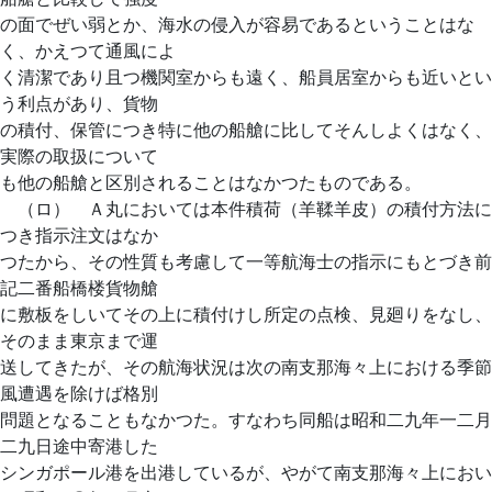
の面でぜい弱とか、海水の侵入が容易であるということはな
く、かえつて通風によ
く清潔であり且つ機関室からも遠く、船員居室からも近いとい
う利点があり、貨物
の積付、保管につき特に他の船艙に比してそんしよくはなく、
実際の取扱について
も他の船艙と区別されることはなかつたものである。
（ロ） Ａ丸においては本件積荷（羊鞣羊皮）の積付方法に
つき指示注文はなか
つたから、その性質も考慮して一等航海士の指示にもとづき前
記二番船橋楼貨物艙
に敷板をしいてその上に積付けし所定の点検、見廻りをなし、
そのまま東京まで運
送してきたが、その航海状況は次の南支那海々上における季節
風遭遇を除けば格別
問題となることもなかつた。すなわち同船は昭和二九年一二月
二九日途中寄港した
シンガポール港を出港しているが、やがて南支那海々上におい