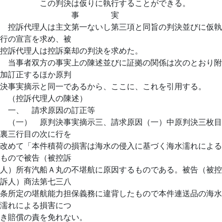
この判決は仮りに執行することができる。
事 実
控訴代理人は主文第一ないし第三項と同旨の判決並びに仮執
行の宣言を求め、被
控訴代理人は控訴棄却の判決を求めた。
当事者双方の事実上の陳述並びに証拠の関係は次のとおり附
加訂正するほか原判
決事実摘示と同一であるから、ここに、これを引用する。
（控訴代理人の陳述）
一、 請求原因の訂正等
（一） 原判決事実摘示三、請求原因（一）中原判決三枚目
裏三行目の次に行を
改めて「本件積荷の損害は海水の侵入に基づく海水濡れによる
もので被告（被控訴
人）所有汽船Ａ丸の不堪航に原因するものである。被告（被控
訴人）商法第七三八
条所定の堪航能力担保義務に違背したもので本件連送品の海水
濡れによる損害につ
き賠償の責を免れない。