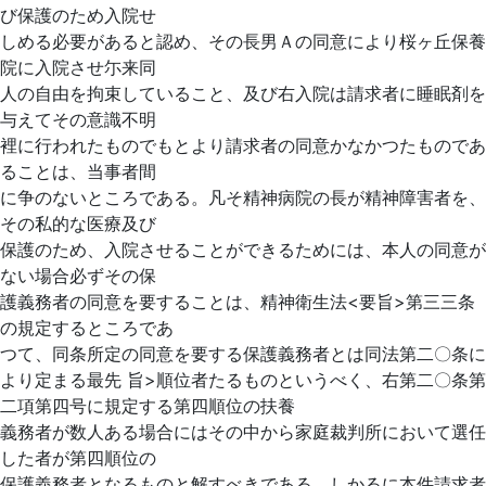
び保護のため入院せ
しめる必要があると認め、その長男Ａの同意により桜ヶ丘保養
院に入院させ尓来同
人の自由を拘束していること、及び右入院は請求者に睡眠剤を
与えてその意識不明
裡に行われたものでもとより請求者の同意かなかつたものであ
ることは、当事者間
に争のないところである。凡そ精神病院の長が精神障害者を、
その私的な医療及び
保護のため、入院させることができるためには、本人の同意が
ない場合必ずその保
護義務者の同意を要することは、精神衛生法<要旨>第三三条
の規定するところであ
つて、同条所定の同意を要する保護義務者とは同法第二〇条に
より定まる最先
旨>順位者たるものというべく、右第二〇条第
二項第四号に規定する第四順位の扶養
義務者が数人ある場合にはその中から家庭裁判所において選任
した者が第四順位の
保護義務者となるものと解すべきである。しかるに本件請求者