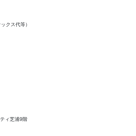
ァックス代等）
アシティ芝浦9階