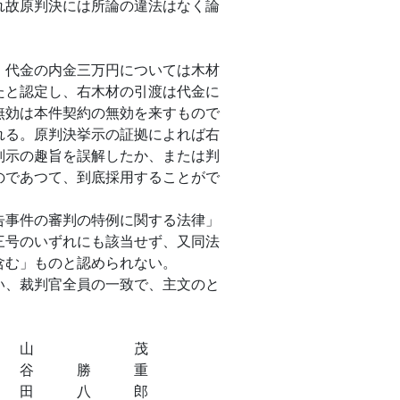
れ故原判決には所論の違法はなく論
代金の内金三万円については木材
たと認定し、右木材の引渡は代金に
無効は本件契約の無効を来すもので
れる。原判決挙示の証拠によれば右
判示の趣旨を誤解したか、または判
のであつて、到底採用することがで
事件の審判の特例に関する法律」
三号のいずれにも該当せず、又同法
含む」ものと認められない。
、裁判官全員の一致で、主文のと
 山 茂
 勝 重
 八 郎