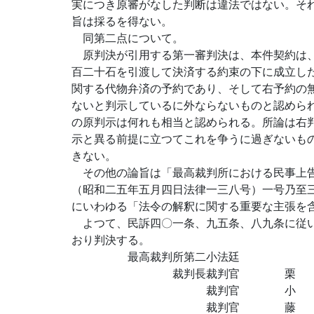
実につき原審がなした判断は違法ではない。そ
旨は採るを得ない。
同第二点について。
原判決が引用する第一審判決は、本件契約は、
百二十石を引渡して決済する約束の下に成立し
関する代物弁済の予約であり、そして右予約の
ないと判示しているに外ならないものと認めら
の原判示は何れも相当と認められる。所論は右
示と異る前提に立つてこれを争うに過ぎないも
きない。
その他の論旨は「最高裁判所における民事上告
（昭和二五年五月四日法律一三八号）一号乃至
にいわゆる「法令の解釈に関する重要な主張を
よつて、民訴四〇一条、九五条、八九条に従い
おり判決する。
最高裁判所第二小法廷
裁判長裁判官 栗
裁判官 小 谷
裁判官 藤 田