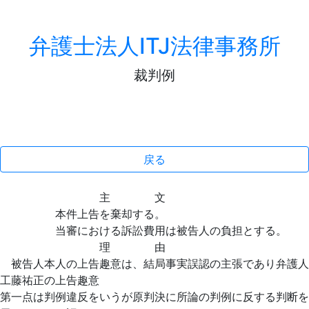
弁護士法人ITJ法律事務所
裁判例
戻る
主 文
本件上告を棄却する。
当審における訴訟費用は被告人の負担とする。
理 由
被告人本人の上告趣意は、結局事実誤認の主張であり弁護人
工藤祐正の上告趣意
第一点は判例違反をいうが原判決に所論の判例に反する判断を