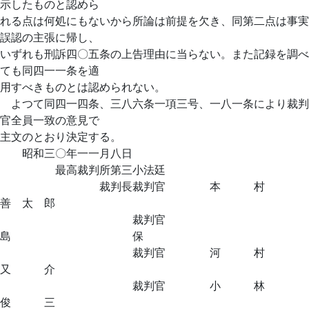
示したものと認めら
れる点は何処にもないから所論は前提を欠き、同第二点は事実
誤認の主張に帰し、
いずれも刑訴四〇五条の上告理由に当らない。また記録を調べ
ても同四一一条を適
用すべきものとは認められない。
よつて同四一四条、三八六条一項三号、一八一条により裁判
官全員一致の意見で
主文のとおり決定する。
昭和三〇年一一月八日
最高裁判所第三小法廷
裁判長裁判官 本 村
善 太 郎
裁判官
島 保
裁判官 河 村
又 介
裁判官 小 林
俊 三