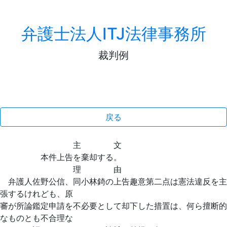
弁護士法人ITJ法律事務所
裁判例
戻る
主 文
本件上告を棄却する。
理 由
弁護人佐野公信、同小林錡の上告趣意第二点は憲法違反を主
張するけれども、原
審が所論鑑定申請を不必要として却下した措置は、何ら擅断的
なものとも不合理な