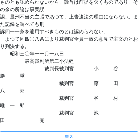
ものとも認められないから、論旨は前提を欠くものであり、そ
の余の所論は事実誤
認、量刑不当の主張であつて、上告適法の理由にならない。ま
た記録を調べても刑
訴四一一条を適用すべきものとは認められない。
よつて同四〇八条により裁判官全員一致の意見で主文のとお
り判決する。
昭和三〇年一一月一八日
最高裁判所第二小法廷
裁判長裁判官 小 谷
勝 重
裁判官 藤 田
八 郎
裁判官 谷 村
唯 一 郎
裁判官 池
田 克
戻る