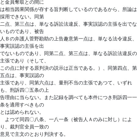
と金員奪取との間に
は相当因果関係が存する旨判断しているのであるから、所論は
採用できない。同第
二点、第三点は、単なる訴訟法違反、事実誤認の主張を出でな
いものであり、被告
人Ｂの弁護人菅野勘助の上告趣意第一点は、単なる法令違反、
事実誤認の主張を出
でないものであり、同第二点、第三点は、単なる訴訟法違反の
主張であり（そして、
この点に対する原判決の説示は正当である。）、同第四点、第
五点は、事実誤認の
主張であり、同第六点は、量刑不当の主張であつて、いずれ
も、刑訴四〇五条の上
告理由に当らない。また記録を調べても本件につき刑訴四一一
条を適用すべきもの
とは認められない。
よつて同四〇八条、一八一条（被告人Ａのみに対し）によ
り、裁判官全員一致の
意見で主文のとおり判決する。