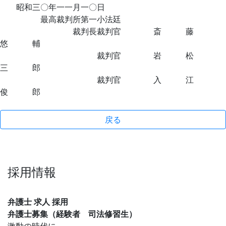
昭和三〇年一一月一〇日
最高裁判所第一小法廷
裁判長裁判官 斎 藤
悠 輔
裁判官 岩 松
三 郎
裁判官 入 江
俊 郎
戻る
採用情報
弁護士 求人 採用
弁護士募集（経験者 司法修習生）