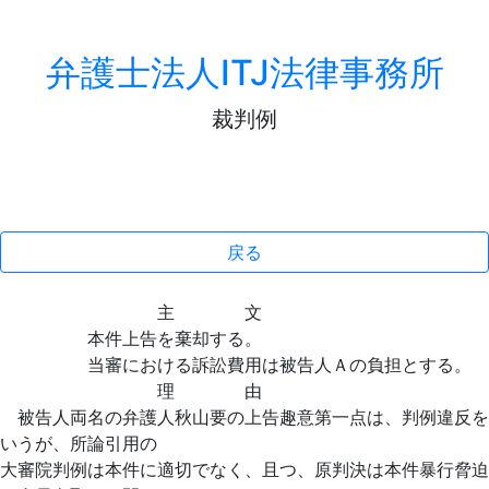
弁護士法人ITJ法律事務所
裁判例
戻る
主 文
本件上告を棄却する。
当審における訴訟費用は被告人Ａの負担とする。
理 由
被告人両名の弁護人秋山要の上告趣意第一点は、判例違反を
いうが、所論引用の
大審院判例は本件に適切でなく、且つ、原判決は本件暴行脅迫