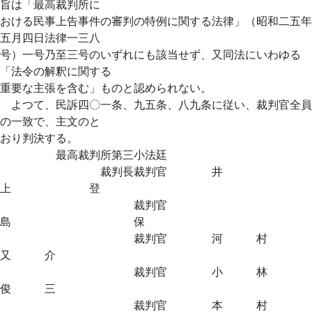
旨は「最高裁判所に
おける民事上告事件の審判の特例に関する法律」（昭和二五年
五月四日法律一三八
号）一号乃至三号のいずれにも該当せず、又同法にいわゆる
「法令の解釈に関する
重要な主張を含む」ものと認められない。
よつて、民訴四〇一条、九五条、八九条に従い、裁判官全員
の一致で、主文のと
おり判決する。
最高裁判所第三小法廷
裁判長裁判官 井
上 登
裁判官
島 保
裁判官 河 村
又 介
裁判官 小 林
俊 三
裁判官 本 村