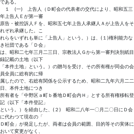
である。
１ (一) 上告人（Ｄ町会の代表者の交代により、昭和五三
年上告人Ｅが第一審
原告・被控訴人Ｆを、昭和五七年上告人承継人Ａが上告人をそ
れぞれ承継した。こ
れらをいずれも単に「上告人」という。）は、(１)権利能力な
き社団である「Ｄ会」
は、昭和二七年三月二三日、宗教法人Ｇから第一審判決別紙目
録記載の土地（以下
「本件土地」という。）の贈与を受け、その所有権が同会の会
員全員に総有的に帰
属したので、右総有関係を公示するため、昭和二九年六月二二
日、本件土地につき
所有者を「中野区ａ町ｂ番地Ｄ町会内Ｈ」とする所有権移転登
記（以下「本件登記」
という。）を経由した、(２) 昭和二八年一〇月二〇日にＤ会
に代わつて現在の「
Ｄ町会」が発足したが、両者は会員の範囲、目的等その実体に
おいて変更がなく、