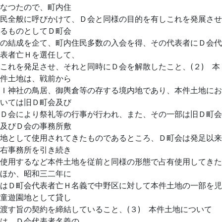
なつたので、町内住
民全般に呼びかけて、Ｄ会と同様の目的を有しこれを発展させ
るものとしてＤ町会
の結成を企て、町内住民多数の入会を得、その代表者にＤ会代
表者亡Ｈを選任して、
これを発足させ、それと同時にＤ会を解散したこと、(２) 本
件土地は、戦前から
Ｉ神社の鳥居、御輿倉等の存する境内地であり、本件土地にお
いては旧Ｄ町会及び
Ｄ会により祭礼等の行事が行われ、また、その一部は旧Ｄ町会
及びＤ会の事務所敷
地として使用されてきたものであるところ、Ｄ町会は発足以来
右事務所を引き続き
使用するなど本件土地を従前と同様の形態で占有使用してきた
ほか、昭和三二年に
はＤ町会代表者亡Ｈ名義で中野区に対して本件土地の一部を児
童遊園地として貸し
渡す旨の契約を締結していること、(３) 本件土地について
は、Ｄ会代表者名義の