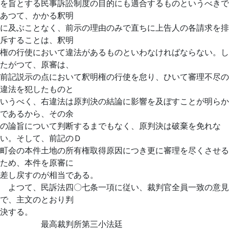
を旨とする民事訴訟制度の目的にも適合するものというべきで
あつて、かかる釈明
に及ぶことなく、前示の理由のみで直ちに上告人の各請求を排
斥することは、釈明
権の行使において違法があるものといわなければならない。し
たがつて、原審は、
前記説示の点において釈明権の行使を怠り、ひいて審理不尽の
違法を犯したものと
いうべく、右違法は原判決の結論に影響を及ぼすことが明らか
であるから、その余
の論旨について判断するまでもなく、原判決は破棄を免れな
い。そして、前記のＤ
町会の本件土地の所有権取得原因につき更に審理を尽くさせる
ため、本件を原審に
差し戻すのが相当である。
よつて、民訴法四〇七条一項に従い、裁判官全員一致の意見
で、主文のとおり判
決する。
最高裁判所第三小法廷