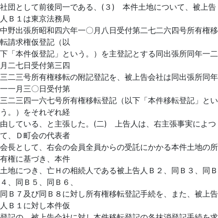
社団として前後同一である、(３) 本件土地について、被上告
人Ｂ１は東京法務局
中野出張所昭和四六年一〇月八日受付第二七二六四号所有権移
転請求権仮登記（以
下「本件仮登記」という。）を主登記とする同出張所同年一二
月二七日受付第三四
三二三号所有権移転の附記登記を、被上告会社は同出張所同年
一一月三〇日受付第
三二三四一六七号所有権移転登記（以下「本件移転登記」とい
う。）をそれぞれ経
由している、と主張した。(二) 上告人は、右主張事実によつ
て、Ｄ町会の代表者
会長として、右会の会員全員からの受託にかかる本件土地の所
有権に基づき、本件
土地につき、亡Ｈの相続人である被上告人Ｂ２、同Ｂ３、同Ｂ
４、同Ｂ５、同Ｂ６、
同Ｂ７及び同Ｂ８に対し所有権移転登記手続を、また、被上告
人Ｂ１に対し本件仮
登記の、被上告会社に対し本件移転登記の各抹消登記手続を求