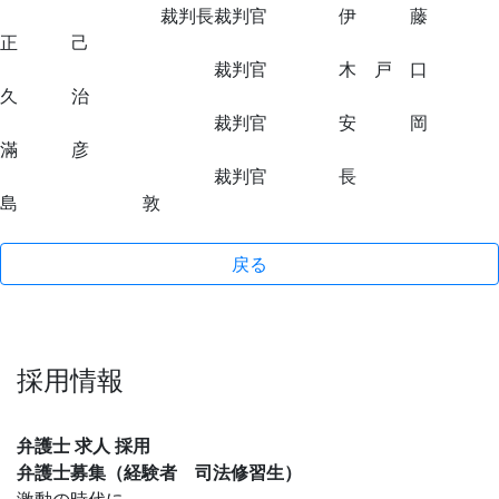
裁判長裁判官 伊 藤
正 己
裁判官 木 戸 口
久 治
裁判官 安 岡
滿 彦
裁判官 長
島 敦
戻る
採用情報
弁護士 求人 採用
弁護士募集（経験者 司法修習生）