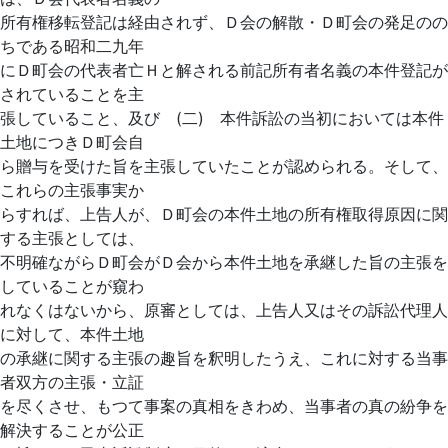
所有権移転登記は経由されず、Ｄ会の解散・Ｄ町会の発足のの
ちである昭和二九年
にＤ町会の代表者亡Ｈと解される前記所有者名義の本件登記が
されていることを主
張していること、及び (二) 本件訴訟の当初においては本件
土地につきＤ町会自
ら贈与を受けた旨を主張していたことが認められる。そして、
これらの主張事実か
らすれば、上告人が、Ｄ町会の本件土地の所有権取得原因に関
する主張としては、
不明確ながらＤ町会がＤ会から本件土地を承継した旨の主張を
していることが窺わ
れなくはないから、原審としては、上告人又はその訴訟代理人
に対して、本件土地
の承継に関する主張の趣旨を釈明したうえ、これに対する当事
者双方の主張・立証
を尽くさせ、もつて事案の真相をきわめ、当事者の真の紛争を
解決することが公正