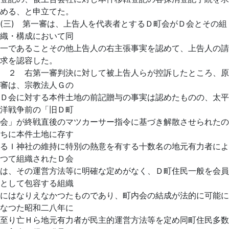
める、と申立てた。
(三) 第一審は、上告人を代表者とするＤ町会がＤ会とその組
織・構成において同
一であることその他上告人の右主張事実を認めて、上告人の請
求を認容した。
２ 右第一審判決に対して被上告人らが控訴したところ、原
審は、宗教法人Ｇの
Ｄ会に対する本件土地の前記贈与の事実は認めたものの、太平
洋戦争前の「旧Ｄ町
会」が終戦直後のマツカーサー指令に基づき解散させられたの
ちに本件土地に存す
るＩ神社の維持に特別の熱意を有する十数名の地元有力者によ
つて組織されたＤ会
は、その運営方法等に明確な定めがなく、Ｄ町住民一般を会員
として包容する組織
にはなりえなかつたものであり、町内会の結成が法的に可能に
なつた昭和二八年に
至り亡Ｈら地元有力者が民主的運営方法等を定め同町住民多数