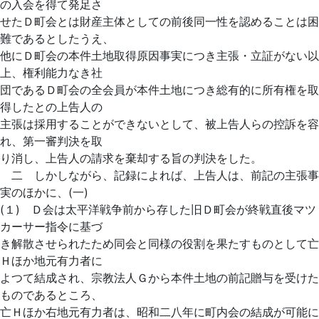
の入会を得て発足さ
せたＤ町会とは財産主体としての前後同一性を認めることは困
難であるとしたうえ、
他にＤ町会の本件土地取得原因事実につき主張・立証がない以
上、権利能力なき社
団であるＤ町会の全会員が本件土地につき総有的に所有権を取
得したとの上告人の
主張は採用することができないとして、被上告人らの控訴を容
れ、第一審判決を取
り消し、上告人の請求を棄却する旨の判決をした。
二 しかしながら、記録によれば、上告人は、前記の主張事
実のほかに、(一)
(１) Ｄ会は太平洋戦争前から存した旧Ｄ町会が終戦直後マツ
カーサー指令に基づ
き解散させられたため同会と同様の役割を果たすものとして亡
Ｈほか地元有力者に
よつて結成され、宗教法人Ｇから本件土地の前記贈与を受けた
ものであるところ、
亡Ｈほか右地元有力者は、昭和二八年に町内会の結成が可能に