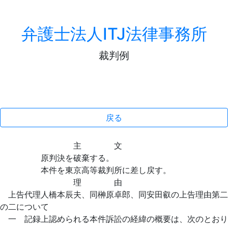
弁護士法人ITJ法律事務所
裁判例
戻る
主 文
原判決を破棄する。
本件を東京高等裁判所に差し戻す。
理 由
上告代理人橋本辰夫、同榊原卓郎、同安田叡の上告理由第二
の二について
一 記録上認められる本件訴訟の経緯の概要は、次のとおり