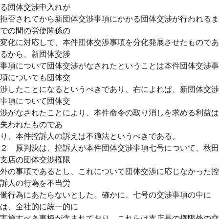
る団体交渉申入れが
拒否されてから新団体交渉事項にかかる団体交渉が行われるま
での間の労使関係の
変化に対応して、本件団体交渉事項を分化発展させたものであ
るから、新団体交渉
事項について団体交渉がなされたということは本件団体交渉事
項についても団体交
渉したことになるというべきであり、右によれば、新団体交渉
事項について団体交
渉がなされたことにより、本件命令の取り消しを求める利益は
失われたものであ
り、本件控訴人の訴えは不適法というべきである。
２ 原判決は、控訴人が本件団体交渉事項七号について、秋田
支店の団体交渉権限
外の事項であるとし、これについて団体交渉に応じなかった控
訴人の行為を不当労
働行為にあたらないとした。確かに、七号の交渉事項の中に
は、全社的に統一的に
実施すべき事柄が含まれており、これらは支店長の権限外の交