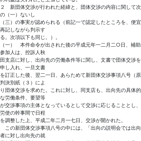
２ 新団体交渉が行われた経緯と、団体交渉の内容に関して次
の（一）ないし
（三）の事実が認められる（前記一で認定したところを、便宜
再記しながら判示す
る。次項以下も同じ。）。
（一） 本件命令が出された後の平成元年一二月二○日、補助
参加人は、控訴人秋
田支店に対し、出向先の労働条件等に関し、文書で団体交渉を
申し入れ、一旦文書
を訂正した後、翌二一日、あらためて新団体交渉事項八号（原
判決別紙（３）によ
り団体交渉を求めた。これに対し、同支店も、出向先の具体的
な労働条件、要望等
が交渉事項の主体となっているとして交渉に応じることとし、
労使の幹事間で日程
を調整した上、平成二年二月一七日、交渉が開かれた。
この新団体交渉事項八号の中には、「出向の説明会では出向
者に対し出向先の就