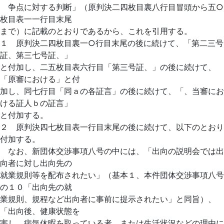
争点に対する判断」（原判決二四枚目裏八行目冒頭から五○
枚目表一一行目末尾
まで）に記載のとおりであるから、これを引用する。
１ 原判決二四枚目裏一○行目末尾の後に続けて、「第二三号
証、第三七号証、」
と付加し、二五枚目表六行目「第三号証、」の後に続けて、
「原審における」と付
加し、同七行目「同ａの各証言」の後に続けて、「、当審にお
ける証人ｂの証言」
と付加する。
２ 原判決四七枚目表一行目末尾の後に続けて、以下のとおり
付加する。
なお、新団体交渉事項八号の中には、「出向の説明会では出
向者に対し出向先の
就業規則等を配布されたい」（基本１、本件団体交渉事項八号
の１０「出向先の就
業規則、規程など出向者に事前に提示されたい」と同旨）、
「出向後、健康状態を
害し、病気休暇を取っている者、または生活状況などの理由に