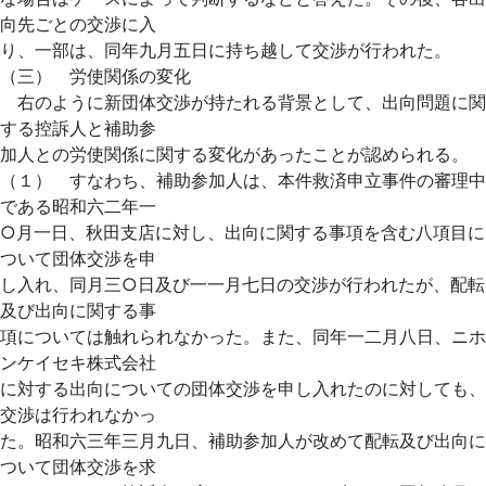
向先ごとの交渉に入
り、一部は、同年九月五日に持ち越して交渉が行われた。
（三） 労使関係の変化
右のように新団体交渉が持たれる背景として、出向問題に関
する控訴人と補助参
加人との労使関係に関する変化があったことが認められる。
（１） すなわち、補助参加人は、本件救済申立事件の審理中
である昭和六二年一
○月一日、秋田支店に対し、出向に関する事項を含む八項目に
ついて団体交渉を申
し入れ、同月三○日及び一一月七日の交渉が行われたが、配転
及び出向に関する事
項については触れられなかった。また、同年一二月八日、ニホ
ンケイセキ株式会社
に対する出向についての団体交渉を申し入れたのに対しても、
交渉は行われなかっ
た。昭和六三年三月九日、補助参加人が改めて配転及び出向に
ついて団体交渉を求