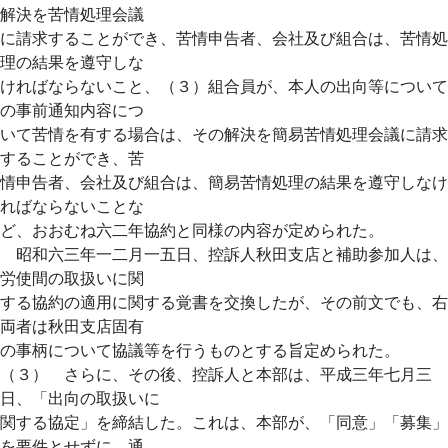
解決を苦情処理会議
に請求することができ、苦情申告者、会社及び組合は、苦情処
理の結果を遵守しな
ければならないこと、（３）組合員が、本人の出向等について
の事前通知内容につ
いて苦情を有する場合は、その解決を簡易苦情処理会議に請求
することができ、苦
情申告者、会社及び組合は、簡易苦情処理の結果を遵守しなけ
ればならないことな
ど、おおむね六二年協約と同様の内容が定められた。
昭和六三年一二月一五日、控訴人秋田支店と補助参加人は、
労使間の取扱いに関
する協約の適用に関する覚書を交換したが、その前文でも、右
両者は秋田支店固有
の事柄について協議等を行うものとする旨定められた。
（３） さらに、その後、控訴人と本部は、平成三年七月三
日、「出向の取扱いに
関する協定」を締結した。これは、本部が、「同意」「募集」
を要件とせずに、通