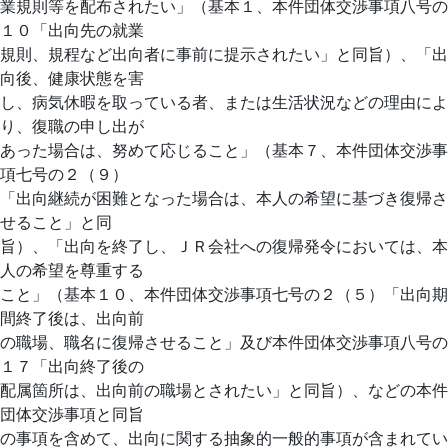
業規則等を配布されたい」（基本１、本件団体交渉事項八号の
１０「出向先の就業
規則、規程など出向者に事前に提示されたい」と同旨）、「出
向後、健康状態を害
し、病気休暇を取っている者、または生活状況などの理由によ
り、復職の申し出が
あった場合は、努めて応じること」（基本７、本件団体交渉事
項七号の２（９）
「出向継続が困難となった場合は、本人の希望に基づき復帰さ
せること」と同
旨）、「出向を終了し、ＪＲ会社への復帰発令においては、本
人の希望を尊重する
こと」（基本１０、本件団体交渉事項七号の２（５）「出向期
間終了後は、出向前
の職場、職名に復帰させること」及び本件団体交渉事項八号の
１７「出向終了後の
配属箇所は、出向前の職場とされたい」と同旨）、などの本件
団体交渉事項と同旨
の事項を含めて、出向に関する抽象的一般的事項が含まれてい