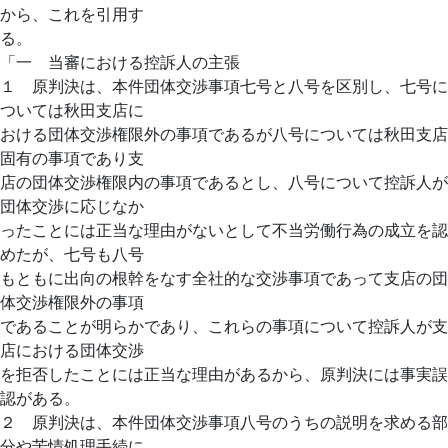
から、これを引用す
る。
「一 当審における控訴人の主張
１ 原判決は、本件団体交渉事項七号と八号を区別し、七号に
ついては秋田支店に
おける団体交渉権限外の事項であるが八号については秋田支店
固有の事項であり支
店の団体交渉権限内の事項であるとし、八号について控訴人が
団体交渉に応じなか
ったことには正当な理由がないとして不当労働行為の成立を認
めたが、七号も八号
もともに出向の根幹をなす全社的な交渉事項であって支店の団
体交渉権限外の事項
であることが明らかであり、これらの事項について控訴人が支
店における団体交渉
を拒否したことには正当な理由があるから、原判決には事実誤
認がある。
２ 原判決は、本件団体交渉事項八号のうちの説明を求める部
分や苦情処理手続に