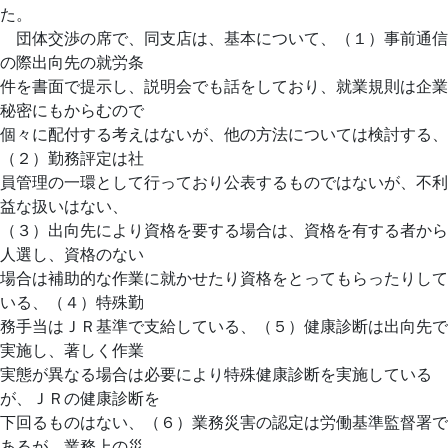
た。
団体交渉の席で、同支店は、基本について、（１）事前通信
の際出向先の就労条
件を書面で提示し、説明会でも話をしており、就業規則は企業
秘密にもからむので
個々に配付する考えはないが、他の方法については検討する、
（２）勤務評定は社
員管理の一環として行っており公表するものではないが、不利
益な扱いはない、
（３）出向先により資格を要する場合は、資格を有する者から
人選し、資格のない
場合は補助的な作業に就かせたり資格をとってもらったりして
いる、（４）特殊勤
務手当はＪＲ基準で支給している、（５）健康診断は出向先で
実施し、著しく作業
実態が異なる場合は必要により特殊健康診断を実施している
が、ＪＲの健康診断を
下回るものはない、（６）業務災害の認定は労働基準監督署で
あるが、業務上の災