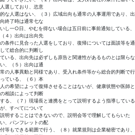
人選しており、恣意
的な人選はない、（３）広域出向も通常の人事運用であり、出
向終了時は通常七な
いし一○日、やむを得ない場合は五日前に事前通知している、
（４）出向は出向先
の条件に見合った人選をしており、復帰については面談等を通
して総合的に判断し
ている、出向先は必ずしも原告と関連性があるものとは限らな
い、（５）出向は通
常の人事異動と同様であり、受入れ条件等から総合的判断で行
っている、（６）本
人の希望によって復帰させることはないが、健康状態や医師と
の相談によって判断
する、（７）現場長と連携をとって説明するよう指導している
が、すべてについて
説明することはできないので、説明会等で理解してもらいた
い、パンフレットの配
付等もできる範囲で行う、（８）就業規則は企業秘密であり、