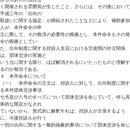
く開催される雰囲気が生じたこと、さらには、その後において
平成三年の「出向の
取扱いに関する協定」が締結されたことなどにより、補助参加
人が、本件命令の申
立に際して、その救済の必要性の根拠とし、本件命令もその発
令の根拠としてい
た、出向制度に関する控訴人支店における労使間の対立関係
は、団体交渉の実施と
いう点に関する限り、ほぼ解消されるにいたったものと理解す
るのが相当である。
４ 本件命令について
（一） 本件命令の主文は、控訴人に対して、出向制度に関す
る本件団体交渉事項
七号及び八号のすべてについて団体交渉を命じていて、何ら具
体的な限定がなされ
ていないから、形式的に解釈すれば、控訴人が主張するよう
に、今後控訴人が行う
一切の出向に関する一般的抽象的事項について団体交渉を命じ