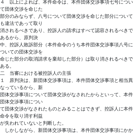
４ 以上によれば、本件命令は、本件団体交渉事項七号につい
て団体交渉を命じた
部分のみならず、八号について団体交渉を命じた部分について
も違法であって取り
消されるべきであり、控訴人の請求はすべて認容されるべきで
あるから、原判決
中、控訴人敗訴部分（本件命令のうち本件団体交渉事項八号に
ついての団体交渉を
命じた部分の取消請求を棄却した部分）は取り消されるべきで
ある。
二 当審における被控訴人の主張
１ 原判決は、新団体交渉事項は、本件団体交渉事項と相当異
なっているから、新
団体交渉事項について団体交渉がなされたからといって、本件
団体交渉事項につい
て団体交渉がなされたものとみることはできず、控訴人に本件
命令を取り消す利益
が失われていないと判断した。
しかしながら、新団体交渉事項は、本件団体交渉事項にかか