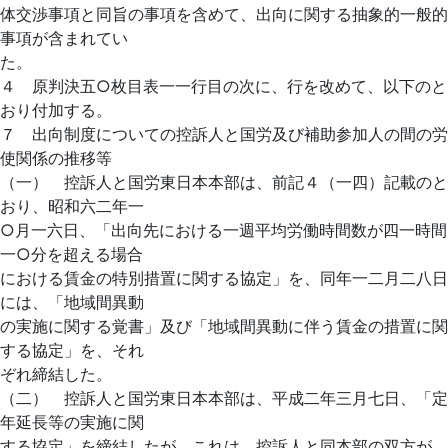
体交渉事項と同旨の事項を含めて、出向に関する抽象的一般的
事項が含まれてい
た。
４ 原判決五○枚目表一一行目の次に、行を改めて、以下のと
おり付加する。
７ 出向制度についての控訴人と国労及び補助参加人の間の労
使関係の推移等
（一） 控訴人と国労東日本本部は、前記４（一四）記載のと
おり、昭和六二年一
○月一六日、「出向先における一週平均労働時間数が四一時間
一○分を超える場合
における賃金の特別措置に関する協定」を、同年一二月二八日
には、「地域間異動
の実施に関する覚書」及び「地域間異動に伴う賃金の措置に関
する協定」を、それ
ぞれ締結した。
（二） 控訴人と国労東日本本部は、平成二年三月七日、「定
年延長等の実施に関
する協定」を締結したが、これは、控訴人と同本部の双方が、