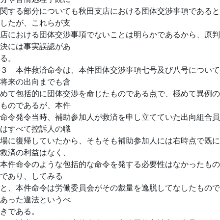
関する部分についても秋田支店における団体交渉事項であると
したが、これらが支
店における団体交渉事項でないことは明らかであるから、原判
決には事実誤認があ
る。
３ 本件救済命令は、本件団体交渉事項七号及び八号について
将来の出向までも含
めて包括的に団体交渉を命じたものである点で、極めて異例の
ものであるが、本件
命令発令当時、補助参加人が救済を申し立てていた出向組合員
はすべて控訴人の職
場に復帰していたから、そもそも補助参加人には右時点で既に
救済の利益はなく、
本件命令のような包括的な命令を発する必要性はなかったもの
であり、してみる
と、本件命令は労働委員会がその裁量を逸脱してなしたもので
あった違法というべ
きである。