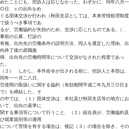
めたことにも、控訴人は応じなかった。わずかに、同年八月一
○日、ｃの出向をめ
ぐる団体交渉が行われ（秋田支店としては、本来苦情処理制度
で扱うべき事項であ
るが、労働協約が失効のため、交渉に応じたものである。）、
事前の公募、打診の
有無、出向先の労働条件の説明方法、同人を選定した理由、出
向終了後の原職復
帰、出向先の労働時間等について交渉がなされた程度であっ
た。
（２） しかし、本件命令が出される前に、控訴人と本部は、
同年一一月二八日、
労使間の取扱いに関する協約（有効期間平成二年九月三○日ま
で）を締結した。そ
の中では、（１）団体交渉は、本社及び秋田支店等の地方にお
いて、出向の基準に
関する事項等について行うこと、（２）組合員が、労働協約及
び就業規則等の適用
について苦情を有する場合は、後記（３）の場合を除き、その