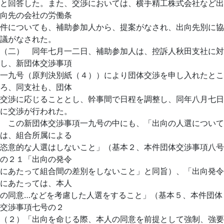
と回答した。また、交渉においては、横手精工株式会社など出
向先の会社の労働条
件についても、補助参加人から、提案がなされ、出向先別に協
議がなされた。
（二） 同年七月一二日、補助参加人は、控訴人秋田支社に対
し、新団体交渉事項
一九号（原判決別紙（４））により団体交渉を申し入れたとこ
ろ、同支社も、団体
交渉に応じることとし、幹事間で日程を調整し、同年八月七日
に交渉が行われた。
この新団体交渉事項一九号の中にも、「出向の人選について
は、組合所属による
恣意的な人選はしないこと」（基本２、本件団体交渉事項八号
の２１「出向の発令
にあたって組合間の差別をしないこと」と同旨）、「出向発令
にあたっては、本人
の同意…などを考慮した人選をすること」（基本５、本件団体
交渉事項七号の２
（２）「出向を命じる際、本人の同意を前提として強制、強要