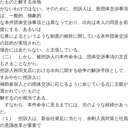
たものと解する余地
がないわけではない。そのために、控訴人は、新団体交渉事項
は、一般的、抽象的
な本件団体交渉事項とは異なっており、出向は本人の同意を前
提にする、あるいは
公募によるというような制度の根幹に関している本件団体交渉
の目的が実現された
場合にはあたらない、と主張している。
（二） しかし、被控訴人の本件命令は、団体交渉事項の文言
もさることながら、
控訴人秋田支店における出向に関する紛争の解決手段として、
すみやかに控訴人に
補助参加人との団体交渉に応じるように命じている点に主眼が
置かれていたものと
解するのが相当である。
すなわち、本件命令に至るまでには、次のような経緯があっ
た。
（１） 控訴人は、新会社発足に当たり、余剰人員対策と社員
の意識改革が重要で