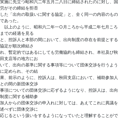
実施に先立つ昭和六二年五月二八日に締結されたのに対し、国
労がその締結を拒否
した「出向の取扱いに関する協定」と、全く同一の内容のもの
であった。
以上のように、昭和六二年一○月ころから平成二年七月ころ
までの経過を見る
と、控訴人と本部の間において、出向制度の存在を前提とする
協定が順次締結さ
れ、暫定的ではあるにしても労働協約も締結され、本社及び秋
田支店等の地方にお
いて、出向の基準に関する事項等について団体交渉を行うよう
に定められ、その結
果、前示のように、控訴人は、秋田支店において、補助参加人
との間の新団体交渉
事項についての団体交渉に応ずるようになり、控訴人は、出向
制度に関する補助参
加人からの団体交渉の申入れに対しては、あえてこれに異議を
述べずに団体交渉に
応じるという扱いをするようになっていたと理解することがで