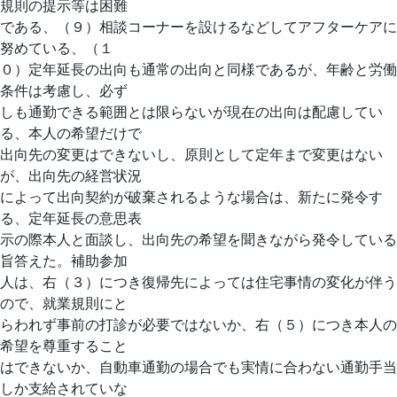
規則の提示等は困難
である、（９）相談コーナーを設けるなどしてアフターケアに
努めている、（１
０）定年延長の出向も通常の出向と同様であるが、年齢と労働
条件は考慮し、必ず
しも通勤できる範囲とは限らないが現在の出向は配慮してい
る、本人の希望だけで
出向先の変更はできないし、原則として定年まで変更はない
が、出向先の経営状況
によって出向契約が破棄されるような場合は、新たに発令す
る、定年延長の意思表
示の際本人と面談し、出向先の希望を聞きながら発令している
旨答えた。補助参加
人は、右（３）につき復帰先によっては住宅事情の変化が伴う
ので、就業規則にと
らわれず事前の打診が必要ではないか、右（５）につき本人の
希望を尊重すること
はできないか、自動車通勤の場合でも実情に合わない通勤手当
しか支給されていな