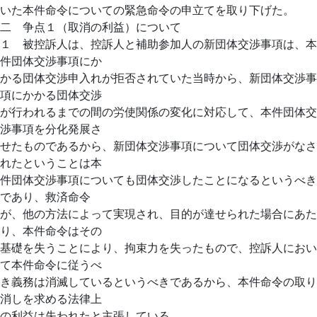
いた本件命令についての緊急命令の申立てを取り下げた。
二 争点１（取消の利益）について
１ 被控訴人は、控訴人と補助参加人の新団体交渉事項は、本
件団体交渉事項にか
かる団体交渉申入れが拒否されていた当時から、新団体交渉事
項にかかる団体交渉
が行われるまでの間の労使関係の変化に対応して、本件団体交
渉事項を分化発展さ
せたものであるから、新団体交渉事項について団体交渉がなさ
れたということは本
件団体交渉事項についても団体交渉したことになるというべき
であり、救済命令
が、他の方法によって実現され、目的が達せられた場合にあた
り、本件命令はその
基礎を失うことにより、拘束力を失ったもので、控訴人におい
て本件命令に従うべ
き義務は消滅しているというべきであるから、本件命令の取り
消しを求める法律上
の利益は失われたと主張している。