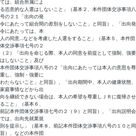
ては、組合所属によ
る恣意的な人選はしないこと」（基本２、本件団体交渉事項八
号の２１「出向の発
令にあたって組合間の差別をしないこと」と同旨）、「出向発
令にあたっては、本
人の同意…などを考慮した人選をすること」（基本５、本件団
体交渉事項七号の２
（２）「出向を命じる際、本人の同意を前提として強制、強要
はしないこと」及び
本件団体交渉事項八号の２「出向にあたっては本人の意思を尊
重し、強制・強要に
わたらないこと」と同旨）、「出向期間中、本人の健康状態、
家庭事情などから出
向を継続できない場合は、本人の希望を尊重しＪＲに復帰させ
ること」（基本６、
前記本件団体交渉事項七号の２（９）と同旨）、「出向説明会
では、出向先就業規
則を提示し」（基本８、前記本件団体交渉事項八号の１０と同
旨）、などの本件団