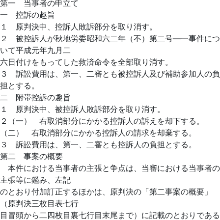
第一 当事者の申立て
一 控訴の趣旨
１ 原判決中、控訴人敗訴部分を取り消す。
２ 被控訴人が秋地労委昭和六二年（不）第二号―一事件につ
いて平成元年九月二
六日付けをもってした救済命令を全部取り消す。
３ 訴訟費用は、第一、二審とも被控訴人及び補助参加人の負
担とする。
二 附帯控訴の趣旨
１ 原判決中、被控訴人敗訴部分を取り消す。
２（一） 右取消部分にかかる控訴人の訴えを却下する。
（二） 右取消部分にかかる控訴人の請求を却棄する。
３ 訴訟費用は、第一、二審とも控訴人の負担とする。
第二 事案の概要
本件における当事者の主張と争点は、当審における当事者の
主張等に鑑み、左記
のとおり付加訂正するほかは、原判決の「第二事案の概要」
（原判決三枚目表七行
目冒頭から二四枚目裏七行目末尾まで）に記載のとおりである