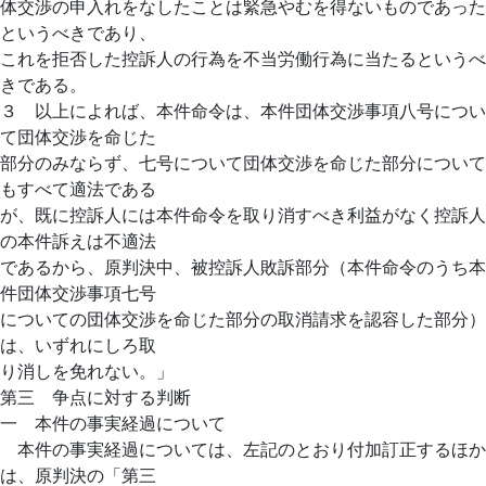
体交渉の申入れをなしたことは緊急やむを得ないものであった
というべきであり、
これを拒否した控訴人の行為を不当労働行為に当たるというべ
きである。
３ 以上によれば、本件命令は、本件団体交渉事項八号につい
て団体交渉を命じた
部分のみならず、七号について団体交渉を命じた部分について
もすべて適法である
が、既に控訴人には本件命令を取り消すべき利益がなく控訴人
の本件訴えは不適法
であるから、原判決中、被控訴人敗訴部分（本件命令のうち本
件団体交渉事項七号
についての団体交渉を命じた部分の取消請求を認容した部分）
は、いずれにしろ取
り消しを免れない。」
第三 争点に対する判断
一 本件の事実経過について
本件の事実経過については、左記のとおり付加訂正するほか
は、原判決の「第三