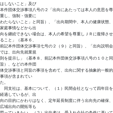
はしないこと」及び
本件団体交渉事項八号の２「出向にあたっては本人の意思を尊
重し、強制・強要に
わたらないこと」と同旨）、「出向期間中、本人の健康状態、
家庭事情などから出
向を継続できない場合は、本人の希望を尊重しＪＲに復帰させ
ること」（基本６、
前記本件団体交渉事項七号の２（９）と同旨）、「出向説明会
では、出向先就業規
則を提示し」（基本８、前記本件団体交渉事項八号の１０と同
旨）、などの本件団
体交渉事項と同旨の事項を含めて、出向に関する抽象的一般的
事項が含まれてい
た。
同支社は、基本について、（１）民間会社となって四年目を
経過しているが、出
向の目的にかわりはなく、定年延長制度に伴う出向先の確保、
広域出向の開拓等も
図っていきたい、（２）出向者は、受入れ会社の条件に基いて