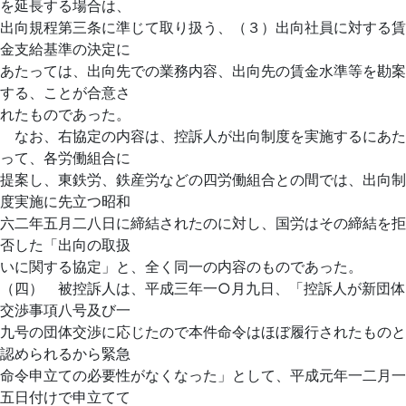
を延長する場合は、
出向規程第三条に準じて取り扱う、（３）出向社員に対する賃
金支給基準の決定に
あたっては、出向先での業務内容、出向先の賃金水準等を勘案
する、ことが合意さ
れたものであった。
なお、右協定の内容は、控訴人が出向制度を実施するにあた
って、各労働組合に
提案し、東鉄労、鉄産労などの四労働組合との間では、出向制
度実施に先立つ昭和
六二年五月二八日に締結されたのに対し、国労はその締結を拒
否した「出向の取扱
いに関する協定」と、全く同一の内容のものであった。
（四） 被控訴人は、平成三年一○月九日、「控訴人が新団体
交渉事項八号及び一
九号の団体交渉に応じたので本件命令はほぼ履行されたものと
認められるから緊急
命令申立ての必要性がなくなった」として、平成元年一二月一
五日付けで申立てて