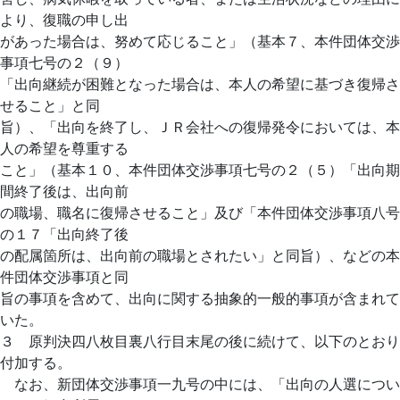
より、復職の申し出
があった場合は、努めて応じること」（基本７、本件団体交渉
事項七号の２（９）
「出向継続が困難となった場合は、本人の希望に基づき復帰さ
せること」と同
旨）、「出向を終了し、ＪＲ会社への復帰発令においては、本
人の希望を尊重する
こと」（基本１０、本件団体交渉事項七号の２（５）「出向期
間終了後は、出向前
の職場、職名に復帰させること」及び「本件団体交渉事項八号
の１７「出向終了後
の配属箇所は、出向前の職場とされたい」と同旨）、などの本
件団体交渉事項と同
旨の事項を含めて、出向に関する抽象的一般的事項が含まれて
いた。
３ 原判決四八枚目裏八行目末尾の後に続けて、以下のとおり
付加する。
なお、新団体交渉事項一九号の中には、「出向の人選につい