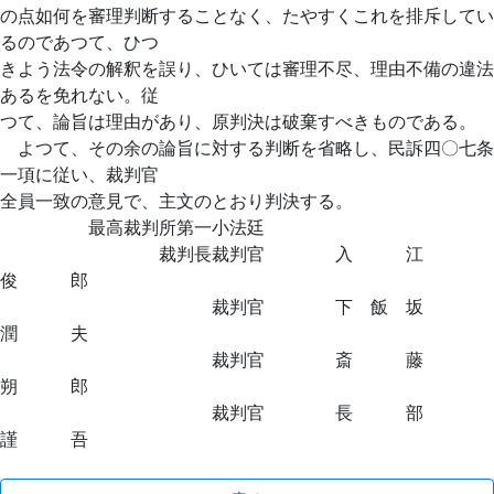
の点如何を審理判断することなく、たやすくこれを排斥してい
るのであつて、ひつ
きよう法令の解釈を誤り、ひいては審理不尽、理由不備の違法
あるを免れない。従
つて、論旨は理由があり、原判決は破棄すべきものである。
よつて、その余の論旨に対する判断を省略し、民訴四〇七条
一項に従い、裁判官
全員一致の意見で、主文のとおり判決する。
最高裁判所第一小法廷
裁判長裁判官 入 江
俊 郎
裁判官 下 飯 坂
潤 夫
裁判官 斎 藤
朔 郎
裁判官 長 部
謹 吾