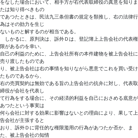
をなした場合において、相手方が右代表取締役の真意を知りま
たは知り得べきもの
であつたときは、民法九三条但書の規定を類推し、右の法律行
為はその効力を生じ
ないものと解するのが相当である。
しかるに、原判決は、訴外Ｄは、登記簿上上告会社の代表権
限があるのを幸い、
自己の利益のために、上告会社所有の本件建物を被上告会社に
売り渡したものであ
り、被上告会社は右の事情を知りながら悪意でこれを買い受け
たものであるから、
右の売買契約は無効である旨の上告会社の抗弁に対し、代表取
締役が会社を代表し
て行為をする場合に、その経済的利益を自己におさめる底意が
あつたという事実は
何ら会社に対する効果に影響はないとの理由により、果して上
告会社が主張すると
おり、訴外Ｄに背任的な権限濫用の行為があつたか否か、ま
た、被上告会社の知情