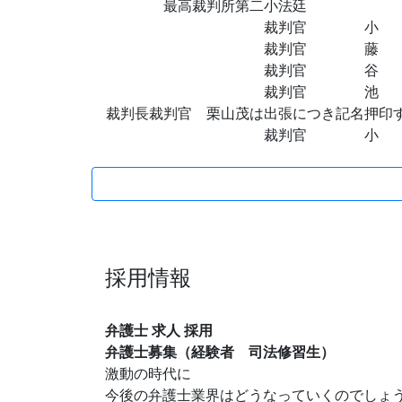
最高裁判所第二小法廷
裁判官 小 谷
裁判官 藤 田
裁判官 谷 村 
裁判官 池 
裁判長裁判官 栗山茂は出張につき記名押印
裁判官 小 谷
採用情報
弁護士 求人 採用
弁護士募集（経験者 司法修習生）
激動の時代に
今後の弁護士業界はどうなっていくのでしょ