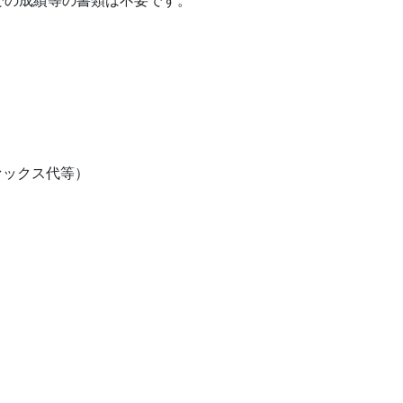
での成績等の書類は不要です。
ァックス代等）