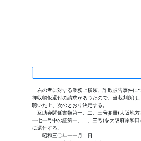
右の者に対する業務上横領、詐欺被告事件につ
押収物仮還付の請求があつたので、当裁判所は
聴いた上、次のとおり決定する。
互助会関係書類第一、二、三号参冊(大阪地方
一七一号中の証第一、二、三号)を大阪府岸和
に還付する。
昭和三〇年一一月二日