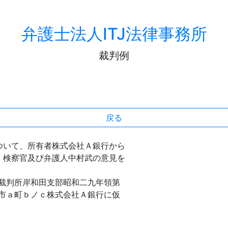
弁護士法人ITJ法律事務所
裁判例
戻る
いて、所有者株式会社Ａ銀行から
、検察官及び弁護人中村武の意見を
裁判所岸和田支部昭和二九年領第
田市ａ町ｂノｃ株式会社Ａ銀行に仮