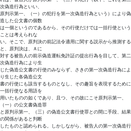
次偽造行為といい、
原判示第一、（一）の犯行を第一次偽造行為という）により偽
造した公文書の個数
は一個というのであるから、その行使だけでは一括行使という
ことは考えられな
い。そこで、原判決の前記法令適用に関する説示から推測する
と、原判決は、Ａに
対する被告人の前示偽造運転免許証の提出行為を目して、第二
次偽造行為により生
じた偽造公文書の行使のみならず、さきの第一次偽造行為によ
り生じた各偽造公文
書の行使にも該当するものとなし、その趣旨を表現するために
一括行使なる用語を
用いたものの如くであり、且つ、その故にこそ原判示第一、
（一）の公文書偽造罪
と原判示第一、（三）の偽造公文書行使罪との間に手段、結果
の関係があると判断
したものと認められる。しかしながら、被告人の第一次偽造行