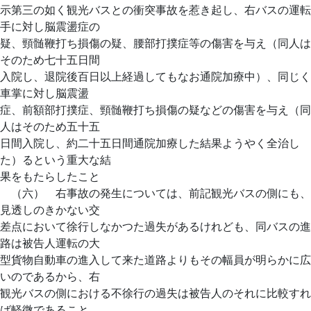
示第三の如く観光バスとの衝突事故を惹き起し、右バスの運転
手に対し脳震盪症の
疑、頸髄鞭打ち損傷の疑、腰部打撲症等の傷害を与え（同人は
そのため七十五日間
入院し、退院後百日以上経過してもなお通院加療中）、同じく
車掌に対し脳震盪
症、前額部打撲症、頸髄鞭打ち損傷の疑などの傷害を与え（同
人はそのため五十五
日間入院し、約二十五日間通院加療した結果ようやく全治し
た）るという重大な結
果をもたらしたこと
（六） 右事故の発生については、前記観光バスの側にも、
見透しのきかない交
差点において徐行しなかつた過失があるけれども、同バスの進
路は被告人運転の大
型貨物自動車の進入して来た道路よりもその幅員が明らかに広
いのであるから、右
観光バスの側における不徐行の過失は被告人のそれに比較すれ
ば軽微であること