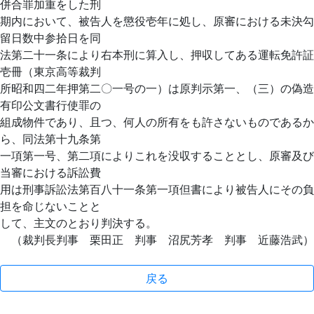
併合罪加重をした刑
期内において、被告人を懲役壱年に処し、原審における未決勾
留日数中参拾日を同
法第二十一条により右本刑に算入し、押収してある運転免許証
壱冊（東京高等裁判
所昭和四二年押第二〇一号の一）は原判示第一、（三）の偽造
有印公文書行使罪の
組成物件であり、且つ、何人の所有をも許さないものであるか
ら、同法第十九条第
一項第一号、第二項によりこれを没収することとし、原審及び
当審における訴訟費
用は刑事訴訟法第百八十一条第一項但書により被告人にその負
担を命じないことと
して、主文のとおり判決する。
（裁判長判事 栗田正 判事 沼尻芳孝 判事 近藤浩武）
戻る