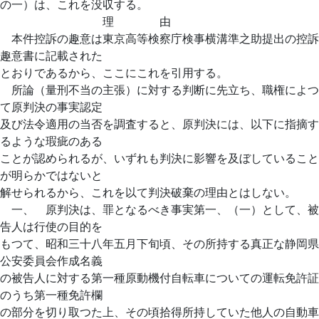
の一）は、これを没収する。
理 由
本件控訴の趣意は東京高等検察庁検事横溝準之助提出の控訴
趣意書に記載された
とおりであるから、ここにこれを引用する。
所論（量刑不当の主張）に対する判断に先立ち、職権によつ
て原判決の事実認定
及び法令適用の当否を調査すると、原判決には、以下に指摘す
るような瑕疵のある
ことが認められるが、いずれも判決に影響を及ぼしていること
が明らかではないと
解せられるから、これを以て判決破棄の理由とはしない。
一、 原判決は、罪となるべき事実第一、（一）として、被
告人は行使の目的を
もつて、昭和三十八年五月下旬頃、その所持する真正な静岡県
公安委員会作成名義
の被告人に対する第一種原動機付自転車についての運転免許証
のうち第一種免許欄
の部分を切り取つた上、その頃拾得所持していた他人の自動車