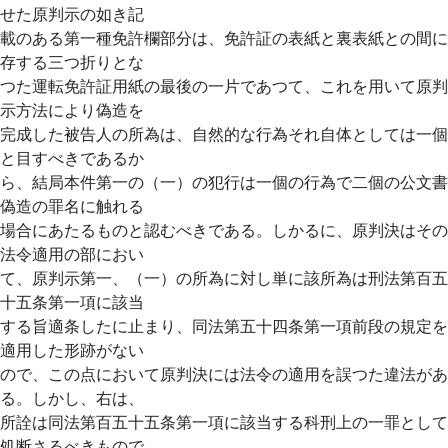
せた原判示の如き記
載のある第一種免許欄部分は、免許証の表紙と裏表紙との間に
存する三つ折りとな
つた運転免許証用紙の最後の一片であつて、これを用いて原判
示方法により偽造を
完成した被告人の所為は、自然的な行為それ自体としては一個
と目すべきであるか
ら、結局本件第一の（一）の犯行は一個の行為で二個の公文書
偽造の罪名に触れる
場合にあたるものと認むべきである。しかるに、原判決はその
法令適用の部におい
て、原判示第一、（一）の所為に対し単に該所為は刑法第百五
十五条第一項に該当
する旨適条したに止まり、同法第五十四条第一項前段の規定を
適用した形跡がない
ので、この点において原判決には法令の適用を誤つた違法があ
る。しかし、右は、
所詮は同法第百五十五条第一項に該当する科刑上の一罪として
処断さるべきもので