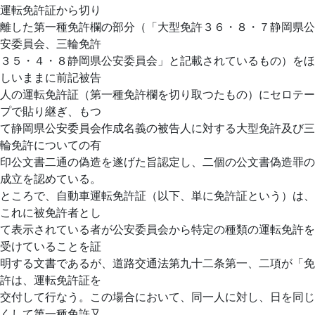
運転免許証から切り
離した第一種免許欄の部分（「大型免許３６・８・７静岡県公
安委員会、三輪免許
３５・４・８静岡県公安委員会」と記載されているもの）をほ
しいままに前記被告
人の運転免許証（第一種免許欄を切り取つたもの）にセロテー
プで貼り継ぎ、もつ
て静岡県公安委員会作成名義の被告人に対する大型免許及び三
輪免許についての有
印公文書二通の偽造を遂げた旨認定し、二個の公文書偽造罪の
成立を認めている。
ところで、自動車運転免許証（以下、単に免許証という）は、
これに被免許者とし
て表示されている者が公安委員会から特定の種類の運転免許を
受けていることを証
明する文書であるが、道路交通法第九十二条第一、二項が「免
許は、運転免許証を
交付して行なう。この場合において、同一人に対し、日を同じ
くして第一種免許又