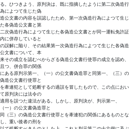
る。ひつきよう、原判決は、既に指摘したように第二次偽造行
為によつて生じた偽
造公文書の内容を誤認したため、第一次偽造行為によつて生じ
た各偽造公文書と第
二次偽造行為によつて生じた各偽造公文書とが同一運転免許証
内に併存していると
の誤解に陥り、その結果第一次偽造行為によつて生じた各偽造
公文書について、本
来その成立を認むべからざる偽造公文書行使罪の成立を認め、
且つ、併合罪の関係
にある原判示第一、（一）の公文書偽造罪と同第一、（三）の
偽造公文書行使罪と
を牽連犯として処断するの過誤を冒したもので、この点におい
て原判決には法令の
適用を誤つた違法がある。しかし、原判決が、判示第一、
（一）の公文書偽造罪と
同（三）の偽造公文書行使罪とを牽連犯の関係にあるものとな
し、重い後者の刑を
以て処断すべきものとした上、これと判示第二の十六個に及ぶ