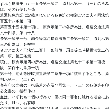
ずれも刑法第百五十五条第一項に、原判示第一、（三）の所為
は、その行使した偽
造運転免許証に記載されている各免許の種類ごとに夫々同法第
百五十八条第一項、
第百五十五条第一項に、原判示第二の各所為は、道路交通法第
六十四条、第百十八
条第一項第一号、罰金等臨時措置法第二条第一項に、原判示第
三の所為は、各被害
者ごとに夫々刑法第二百十一条前段、罰金等臨時措置法第二条
第一項、第三条第一
項に、原判示第四の所為は、道路交通法第七十二条第一項後
段、第百十九条第一項
第十号、罰金等臨時措置法第二条第一項に該当するところ、原
判示第一、（二）の
各有印公文書の一括偽造の点及び同第一、（三）の各偽造有印
公文書の一括行使の
点は、いずれも一個の行為で二個の同一罪名に触れる場合にあ
たり、且つ、右有印
公文書偽造と同行使の間には手段、結果の関係があるから、刑