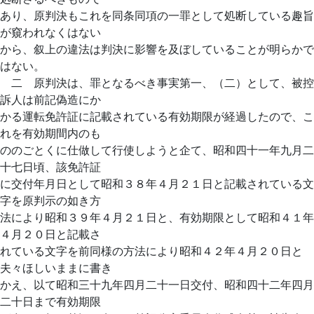
あり、原判決もこれを同条同項の一罪として処断している趣旨
が窺われなくはない
から、叙上の違法は判決に影響を及ぼしていることが明らかで
はない。
二 原判決は、罪となるべき事実第一、（二）として、被控
訴人は前記偽造にか
かる運転免許証に記載されている有効期限が経過したので、こ
れを有効期間内のも
ののごとくに仕做して行使しようと企て、昭和四十一年九月二
十七日頃、該免許証
に交付年月日として昭和３８年４月２１日と記載されている文
字を原判示の如き方
法により昭和３９年４月２１日と、有効期限として昭和４１年
４月２０日と記載さ
れている文字を前同様の方法により昭和４２年４月２０日と
夫々ほしいままに書き
かえ、以て昭和三十九年四月二十一日交付、昭和四十二年四月
二十日まで有効期限