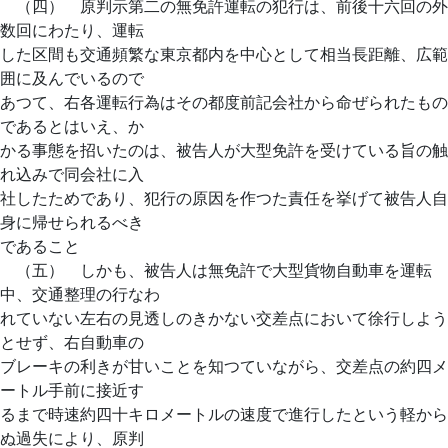
（四） 原判示第二の無免許運転の犯行は、前後十六回の外
数回にわたり、運転
した区間も交通頻繁な東京都内を中心として相当長距離、広範
囲に及んでいるので
あつて、右各運転行為はその都度前記会社から命ぜられたもの
であるとはいえ、か
かる事態を招いたのは、被告人が大型免許を受けている旨の触
れ込みで同会社に入
社したためであり、犯行の原因を作つた責任を挙げて被告人自
身に帰せられるべき
であること
（五） しかも、被告人は無免許で大型貨物自動車を運転
中、交通整理の行なわ
れていない左右の見透しのきかない交差点において徐行しよう
とせず、右自動車の
ブレーキの利きが甘いことを知つていながら、交差点の約四メ
ートル手前に接近す
るまで時速約四十キロメートルの速度で進行したという軽から
ぬ過失により、原判