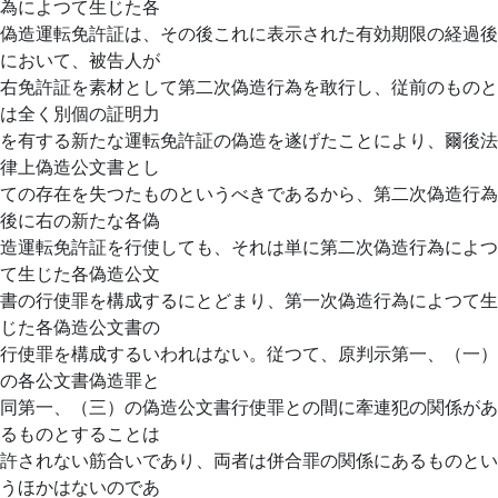
為によつて生じた各
偽造運転免許証は、その後これに表示された有効期限の経過後
において、被告人が
右免許証を素材として第二次偽造行為を敢行し、従前のものと
は全く別個の証明力
を有する新たな運転免許証の偽造を遂げたことにより、爾後法
律上偽造公文書とし
ての存在を失つたものというべきであるから、第二次偽造行為
後に右の新たな各偽
造運転免許証を行使しても、それは単に第二次偽造行為によつ
て生じた各偽造公文
書の行使罪を構成するにとどまり、第一次偽造行為によつて生
じた各偽造公文書の
行使罪を構成するいわれはない。従つて、原判示第一、（一）
の各公文書偽造罪と
同第一、（三）の偽造公文書行使罪との間に牽連犯の関係があ
るものとすることは
許されない筋合いであり、両者は併合罪の関係にあるものとい
うほかはないのであ