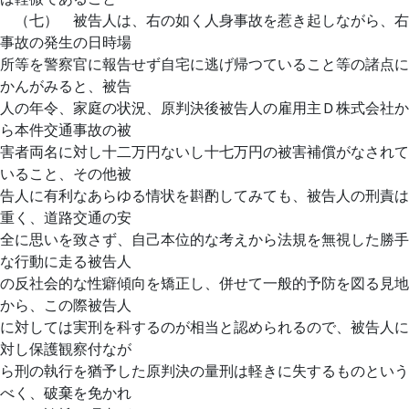
（七） 被告人は、右の如く人身事故を惹き起しながら、右
事故の発生の日時場
所等を警察官に報告せず自宅に逃げ帰つていること等の諸点に
かんがみると、被告
人の年令、家庭の状況、原判決後被告人の雇用主Ｄ株式会社か
ら本件交通事故の被
害者両名に対し十二万円ないし十七万円の被害補償がなされて
いること、その他被
告人に有利なあらゆる情状を斟酌してみても、被告人の刑責は
重く、道路交通の安
全に思いを致さず、自己本位的な考えから法規を無視した勝手
な行動に走る被告人
の反社会的な性癖傾向を矯正し、併せて一般的予防を図る見地
から、この際被告人
に対しては実刑を科するのが相当と認められるので、被告人に
対し保護観察付なが
ら刑の執行を猶予した原判決の量刑は軽きに失するものという
べく、破棄を免かれ