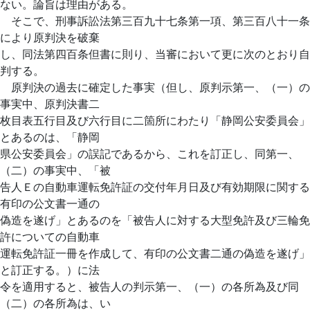
ない。論旨は理由がある。
そこで、刑事訴訟法第三百九十七条第一項、第三百八十一条
により原判決を破棄
し、同法第四百条但書に則り、当審において更に次のとおり自
判する。
原判決の過去に確定した事実（但し、原判示第一、（一）の
事実中、原判決書二
枚目表五行目及び六行目に二箇所にわたり「静岡公安委員会」
とあるのは、「静岡
県公安委員会」の誤記であるから、これを訂正し、同第一、
（二）の事実中、「被
告人Ｅの自動車運転免許証の交付年月日及び有効期限に関する
有印の公文書一通の
偽造を遂げ」とあるのを「被告人に対する大型免許及び三輪免
許についての自動車
運転免許証一冊を作成して、有印の公文書二通の偽造を遂げ」
と訂正する。）に法
令を適用すると、被告人の判示第一、（一）の各所為及び同
（二）の各所為は、い