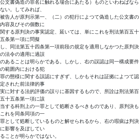
公文書偽造の罪名に触れる場合にあたる）ものといわねばなら
ない。してみれば、
被告人が原判示第一、（二）の犯行によつて偽造した公文書の
内容及びその個数に
関する原判決の事実認定、延いては、単にこれを刑法第百五十
五条第一項に問擬
し、同法第五十四条第一項前段の規定を適用しなかつた原判決
の法令の適用に過誤
のあることは明らかである。しかし、右の誤認は同一構成要件
の範囲内における犯
罪の態様に関する誤認にすぎず、しかもそれは証拠によつて認
定された前法律的事
実に対する法的評価の誤りに基因するもので、所詮は刑法第百
五十五条第一項に該
当する科刑上の一罪として処断さるべきものであり、原判決も
これを同条同項の一
罪として処断しているものと解せられるから、右の瑕疵は判決
に影響を及ぼしてい
ることが明らかではない。