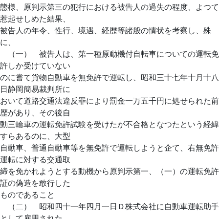
態様、原判示第三の犯行における被告人の過失の程度、よつて
惹起せしめた結果、
被告人の年令、性行、境遇、経歴等諸般の情状を考察し、殊
に、
（一） 被告人は、第一種原動機付自転車についての運転免
許しか受けていない
のに嘗て貨物自動車を無免許で運転し、昭和三十七年十月十八
日静岡簡易裁判所に
おいて道路交通法違反罪により罰金一万五千円に処せられた前
歴があり、その後自
動三輪車の運転免許試験を受けたが不合格となつたという経緯
すらあるのに、大型
自動車、普通自動車等を無免許で運転しようと企て、右無免許
運転に対する交通取
締を免かれようとする動機から原判示第一、（一）の運転免許
証の偽造を敢行した
ものであること
（二） 昭和四十一年四月一日Ｄ株式会社に自動車運転助手
として雇用された