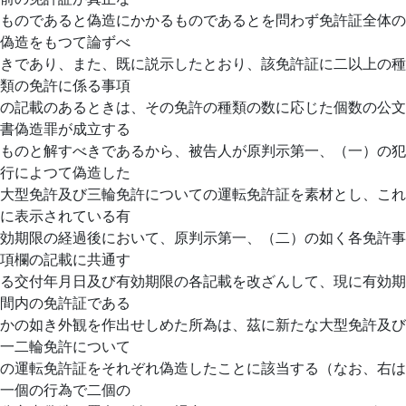
ものであると偽造にかかるものであるとを問わず免許証全体の
偽造をもつて論ずべ
きであり、また、既に説示したとおり、該免許証に二以上の種
類の免許に係る事項
の記載のあるときは、その免許の種類の数に応じた個数の公文
書偽造罪が成立する
ものと解すべきであるから、被告人が原判示第一、（一）の犯
行によつて偽造した
大型免許及び三輪免許についての運転免許証を素材とし、これ
に表示されている有
効期限の経過後において、原判示第一、（二）の如く各免許事
項欄の記載に共通す
る交付年月日及び有効期限の各記載を改ざんして、現に有効期
間内の免許証である
かの如き外観を作出せしめた所為は、茲に新たな大型免許及び
一二輪免許について
の運転免許証をそれぞれ偽造したことに該当する（なお、右は
一個の行為で二個の