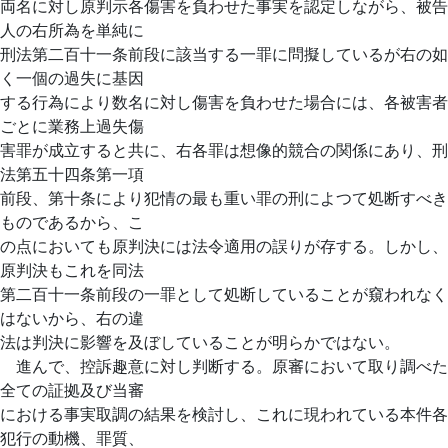
両名に対し原判示各傷害を負わせた事実を認定しながら、被告
人の右所為を単純に
刑法第二百十一条前段に該当する一罪に問擬しているが右の如
く一個の過失に基因
する行為により数名に対し傷害を負わせた場合には、各被害者
ごとに業務上過失傷
害罪が成立すると共に、右各罪は想像的競合の関係にあり、刑
法第五十四条第一項
前段、第十条により犯情の最も重い罪の刑によつて処断すべき
ものであるから、こ
の点においても原判決には法令適用の誤りが存する。しかし、
原判決もこれを同法
第二百十一条前段の一罪として処断していることが窺われなく
はないから、右の違
法は判決に影響を及ぼしていることが明らかではない。
進んで、控訴趣意に対し判断する。原審において取り調べた
全ての証拠及び当審
における事実取調の結果を検討し、これに現われている本件各
犯行の動機、罪質、