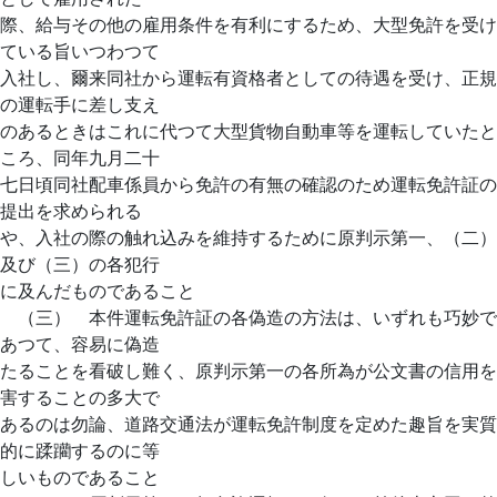
際、給与その他の雇用条件を有利にするため、大型免許を受け
ている旨いつわつて
入社し、爾来同社から運転有資格者としての待遇を受け、正規
の運転手に差し支え
のあるときはこれに代つて大型貨物自動車等を運転していたと
ころ、同年九月二十
七日頃同社配車係員から免許の有無の確認のため運転免許証の
提出を求められる
や、入社の際の触れ込みを維持するために原判示第一、（二）
及び（三）の各犯行
に及んだものであること
（三） 本件運転免許証の各偽造の方法は、いずれも巧妙で
あつて、容易に偽造
たることを看破し難く、原判示第一の各所為が公文書の信用を
害することの多大で
あるのは勿論、道路交通法が運転免許制度を定めた趣旨を実質
的に蹂躪するのに等
しいものであること