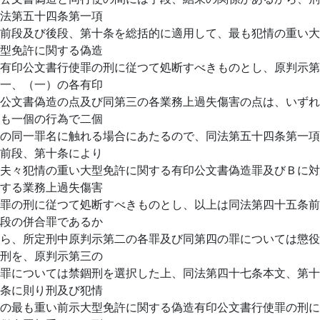
法第五十四条第一項
前段及び後段、第十条を総括的に適用して、最も犯情の重い大
型免許に関する偽造
有印公文書行使罪の刑に従つて処断すべきものとし、原判示第
一、（一）の各有印
公文書偽造の点及び同第三の各業務上過失傷害の点は、いずれ
も一個の行為で二個
の同一罪名に触れる場合にあたるので、同法第五十四条第一項
前段、第十条により
夫々犯情の重い大型免許に関する有印公文書偽造罪及びＢに対
する業務上過失傷害
罪の刑に従つて処断すべきものとし、以上は同法第四十五条前
段の併合罪であるか
ら、所定刑中原判示第二の各罪及び同第四の罪については懲役
刑を、原判示第三の
罪については禁錮刑を選択した上、同法第四十七条本文、第十
条に則り刑及び犯情
の最も重い前示大型免許に関する偽造有印公文書行使罪の刑に