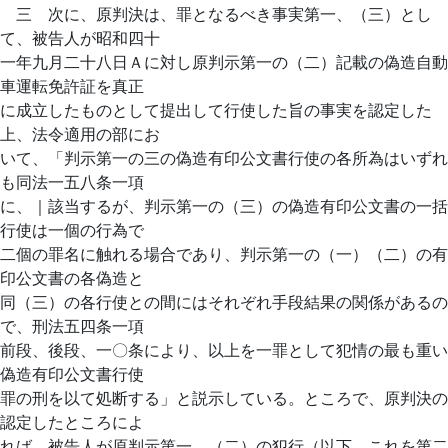
三 次に、原判決は、罪となるべき事実第一、（三）とし
て、被告人が昭和四十
一年九月二十八日Ａに対し原判示第一の（二）記載の偽造自動
車運転免許証を真正
に成立したものとして提出して行使した旨の事実を認定した
上、法令適用の部にお
いて、「判示第一の三の偽造有印公文書行使の各所為はいずれ
も同法一五八条一項
に、｜該当するが、判示第一の（三）の偽造有印公文書の一括
行使は一個の行為で
二個の罪名に触れる場合であり、判示第一の（一）（二）の有
印公文書の各偽造と
同（三）の各行使との間にはそれぞれ手段結果の関係があるの
で、刑法五四条一項
前段、後段、一〇条により、以上を一罪として犯情の最も重い
偽造有印公文書行使
罪の刑を以て処断する」と説示している。ところで、原判決の
認定したところによ
れば、被告人が原判示第一、（二）の犯行（以下、これを第二