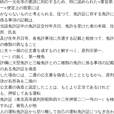
続の一元化等の要請に則応するため、特に認められた<要旨第
一>便宜上の措置にほ
かならないものと考えられる。従つて、免許証に存する免許に
係る事項の記載は、
当該免許
証中の免許証交付年月日、免許を受けた者の本籍、住
所、氏名
及び生年月日等、各免許事項に共通する記載と相俟つて、免許
の種類の異なるごと
に夫々一個の公文書を成すものと解すべく、原判示第一、
（一）の如く、第一種免
許欄に大型免許と三輪免許との二種類の免許に係る事項の記載
のある免許証を偽造
した場合には、二通の公文書を偽造したこととなるから、原判
決が右所為を二個の
公文書の偽造と認定したことは、もとより正当であるけれど
も、押収してある運転
免許証（東京高等裁判所昭和四十二年押第二〇一号の一）を検
すれば、被告人が他
人の運転免許証から切り離して自己の運転免許証につなぎ合わ