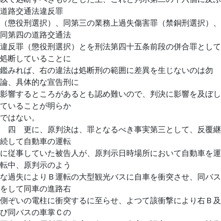
道路交通法違反罪
（懲役刑選択）、同第三の業務上過失傷害罪（禁銅刑選択）、
同第四の道路交通法
違反罪（懲役刑選択）とを刑法第四十五条前段の併合罪として
処断していることに
鑑みれば、右の違法は処断刑の範囲に差異を生じないのは勿
論、具体的な宣告刑に
影響するところがあるとも認め難いので、判決に影響を及ぼし
ていることが明らか
ではない。
四 更に、原判決は、罪となるべき事実第三として、反覆継
続して自動車の運転
に従事していた被告人が、原判示日時場所において自動車を運
転中、原判示のよう
な過失によりＢ運転の大型観光バスに自車を衝突させ、同バス
をして同車の進路右
側ぞいの電柱に衝突するに至らせ、よつて該衝撃により右Ｂ及
び同バスの車掌Ｃの