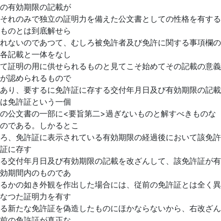
の有効期限の記載が
それのみで独立の証明力を備えた公文書としての性格を有する
ものとは到底解せら
れないのであつて、むしろ被免許者及び免許に関する事項欄の
各記載と一体をなし
て証明の用に供せられるものと見てこそ始めてその記載の意義
が認められるもので
あり、要するに免許証に存する交付年月日及び有効期限の記載
は免許証という一個
の公文書の一部に<要旨第二>過ぎないものと解すべきものな
のである。しかるとこ
ろ、免許証に表示されている有効期限の経過後において
該免許
証に存す
る交付年月日及び有効期限の記載を改ざんして、該免許証が有
効期間内のものであ
るかの如き外観を作出した場合には、従前の免許証とは全く異
なつた証明力を有す
る新たな免許証を偽造したものにほかならないから、右改ざん
前の免許証が真正な