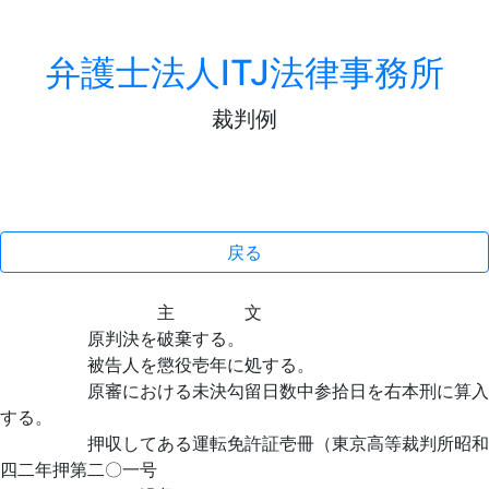
弁護士法人ITJ法律事務所
裁判例
戻る
主 文
原判決を破棄する。
被告人を懲役壱年に処する。
原審における未決勾留日数中参拾日を右本刑に算入
する。
押収してある運転免許証壱冊（東京高等裁判所昭和
四二年押第二〇一号