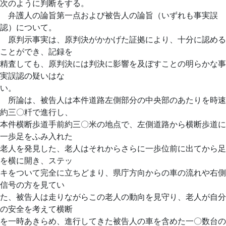
次のように判断をする。
弁護人の論旨第一点および被告人の論旨（いずれも事実誤
認）について。
原判示事実は、原判決がかかげた証拠により、十分に認める
ことができ、記録を
精査しても、原判決には判決に影響を及ぼすことの明らかな事
実誤認の疑いはな
い。
所論は、被告人は本件道路左側部分の中央部のあたりを時速
約三〇粁で進行し、
本件横断歩道手前約三〇米の地点で、左側道路から横断歩道に
一歩足をふみ入れた
老人を発見した、老人はそれからさらに一歩位前に出てから足
を横に開き、ステッ
キをついて完全に立ちどまり、県庁方向からの車の流れや右側
信号の方を見てい
た、被告人は走りながらこの老人の動向を見守り、老人が自分
の安全を考えて横断
を一時あきらめ、進行してきた被告人の車を含めた一〇数台の