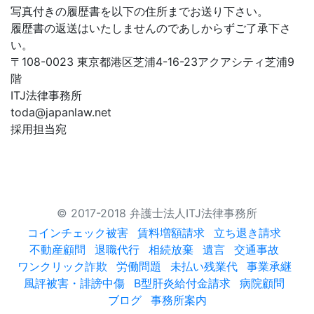
写真付きの履歴書を以下の住所までお送り下さい。
履歴書の返送はいたしませんのであしからずご了承下さ
い。
〒108-0023 東京都港区芝浦4-16-23アクアシティ芝浦9
階
ITJ法律事務所
toda@japanlaw.net
採用担当宛
© 2017-2018 弁護士法人ITJ法律事務所
コインチェック被害
賃料増額請求
立ち退き請求
不動産顧問
退職代行
相続放棄
遺言
交通事故
ワンクリック詐欺
労働問題
未払い残業代
事業承継
風評被害・誹謗中傷
B型肝炎給付金請求
病院顧問
ブログ
事務所案内