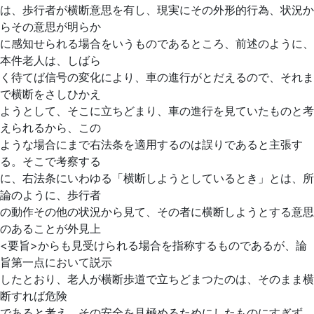
は、歩行者が横断意思を有し、現実にその外形的行為、状況か
らその意思が明らか
に感知せられる場合をいうものであるところ、前述のように、
本件老人は、しばら
く待てば信号の変化により、車の進行がとだえるので、それま
で横断をさしひかえ
ようとして、そこに立ちどまり、車の進行を見ていたものと考
えられるから、この
ような場合にまで右法条を適用するのは誤りであると主張す
る。そこで考察する
に、右法条にいわゆる「横断しようとしているとき」とは、所
論のように、歩行者
の動作その他の状況から見て、その者に横断しようとする意思
のあることが外見上
<要旨>からも見受けられる場合を指称するものであるが、論
旨第一点において説示
したとおり、老人が横断歩道で立
ちどまつたのは、そのまま横
断すれば危険
であると考え、その安全を見極めるためにしたものにすぎず、