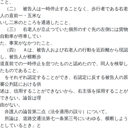
こと、
（二） 被告人は一時停止することなく、歩行者である右老
人の直前一・五米な
いし二米のところを通過したこと、
（三） 右老人が立止つていた個所のすぐ先の左側には貨物
自動車が停車してい
た、事実がなかつたこと、
（四） Ａは、被告人および右老人の行動を近距離から現認
し、被告人が横断歩
道直前での一時停止を怠つたものと認めたので、同人を検挙し
たものであること、
をそれぞれ認定することができ、右認定に反する被告人の原
審公判廷における供
述は、信用することができないから、右主張を採用することが
できない。論旨は理
由がない。
弁護人の論旨第二点（法令適用の誤り）について。
所論は、道路交通法第七一条第三号にいわゆる、横断しよう
としているとき」と