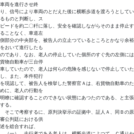
車両を進行させ終
り、信号により車両のとだえた後に横断歩道を渡ろうとしてい
るものと判断し、ス
ピードを約二〇粁に落し、安全を確認しながらそのまま停止す
ることなく、車道左
側部分の中央部を、被告人の立止つているところとかなり余裕
をおいて進行したも
のであり、なお、老人の停止していた個所のすぐ先の左側には
貨物自動車が三台停
車していたので、老人は何らの危険を感じないで停止していた
し、また、本件犯行
を現認して、被告人を検挙した警察官Ａは、右貨物自動車のた
めに、老人の行動を
明瞭に確認することのできない状態にあつたのである、と主張
する。
そこで考察するに、原判決挙示の証拠中、証人Ａ、同Ｂの原
審公判廷における供
述を総合すれば、
（一） 歩行者である老人は、横断歩道によつて、Ｃ通りか