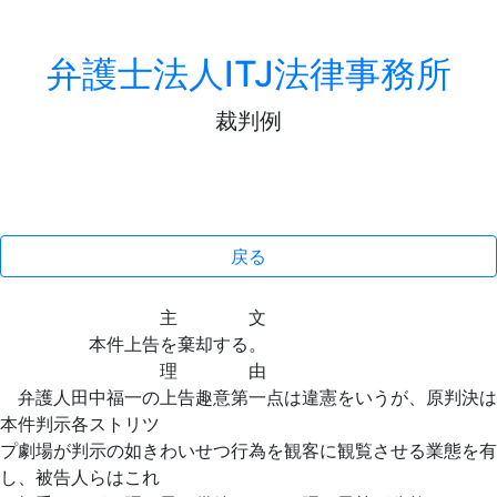
弁護士法人ITJ法律事務所
裁判例
戻る
主 文
本件上告を棄却する。
理 由
弁護人田中福一の上告趣意第一点は違憲をいうが、原判決は
本件判示各ストリツ
プ劇場が判示の如きわいせつ行為を観客に観覧させる業態を有
し、被告人らはこれ