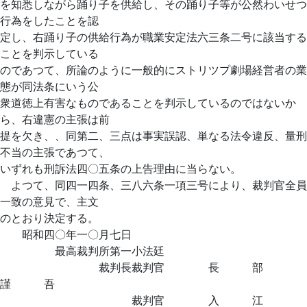
を知悉しながら踊り子を供給し、その踊り子等が公然わいせつ
行為をしたことを認
定し、右踊り子の供給行為が職業安定法六三条二号に該当する
ことを判示している
のであつて、所論のように一般的にストリツプ劇場経営者の業
態が同法条にいう公
衆道徳上有害なものであることを判示しているのではないか
ら、右違憲の主張は前
提を欠き、、同第二、三点は事実誤認、単なる法令違反、量刑
不当の主張であつて、
いずれも刑訴法四〇五条の上告理由に当らない。
よつて、同四一四条、三八六条一項三号により、裁判官全員
一致の意見で、主文
のとおり決定する。
昭和四〇年一〇月七日
最高裁判所第一小法廷
裁判長裁判官 長 部
謹 吾
裁判官 入 江