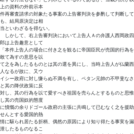
上の資料の外前示本
件再審査請求の対象たる事案の上告審判決を参酌して判断して
も、結局原決定は相
当といわざるを得ない。
しかして、右上告審判決において上告人Ａの弁護人西岡政四
郎は上告趣意として
「本件上告人の場合に付き之を観るに帝国臣民が売国的行為を
敢て為すの意思を以
て之を為したるものとは其の選を異にし、当時上告人が仏蘭西
人なるが故に、又ウ
イシー政府に対し慊らぬ不満を有し、ペタン元帥の不甲斐なさ
と其の降伏政策に反
対し、其の行為を以て愛すべき祖国を売らんとするものと思惟
し其の売国奴的態度
に憤慨の余りドゴール政府の主張に共鳴して已むなく之を援助
せんとする愛国的熱
情に駆られ居たる折柄、偶然の原因により知り得たる事実を漏
泄したるものなるこ