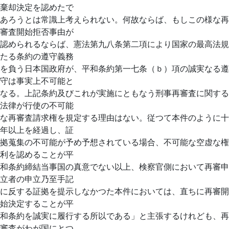
棄却決定を認めたで
あろうとは常識上考えられない。何故ならば、もしこの様な再
審査開始拒否事由が
認められるならば、憲法第九八条第二項により国家の最高法規
たる条約の遵守義務
を負う日本国政府が、平和条約第一七条（ｂ）項の誠実なる遵
守は事実上不可能と
なる。上記条約及びこれが実施にともなう刑事再審査に関する
法律が行使の不可能
な再審査請求権を規定する理由はない。従つて本件のように十
年以上を経過し、証
拠蒐集の不可能が予め予想されている場合、不可能な空虚な権
利を認めることが平
和条約締結当事国の真意でない以上、検察官側において再審申
立者の申立乃至手記
に反する証拠を提示しなかつた本件においては、直ちに再審開
始決定することが平
和条約を誠実に履行する所以である」と主張するけれども、再
審査がわが国にとつ