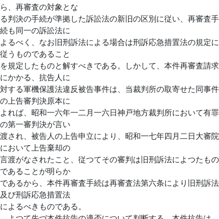
ら、再審査の対象とな
る判決の手続が準拠した訴訟法の新旧の区別に従い、再審査手
続も同一の訴訟法に
よるべく、なお旧刑訴法による場合は刑訴応急措置法の規定に
従うものであること
を規定したものと解すべきである。しかして、本件再審査請求
にかかる、抗告人に
対する軍機保護法違反被告事件は、当裁判所の取寄せた同事件
の上告審判決原本に
よれば、昭和一六年一二月一六日神戸地方裁判所において有罪
の第一審判決が言い
渡され、被告人の上告申立により、昭和一七年四月二日大審院
において上告棄却の
言渡がなされたこと、従つてその審判は旧刑訴法によつたもの
であることが明らか
であるから、本件再審査手続は再審査法第六条により旧刑訴法
及び刑訴応急措置法
によるべきものである。
よつて先づ本件抗告の適否について判断する。本件抗告は、