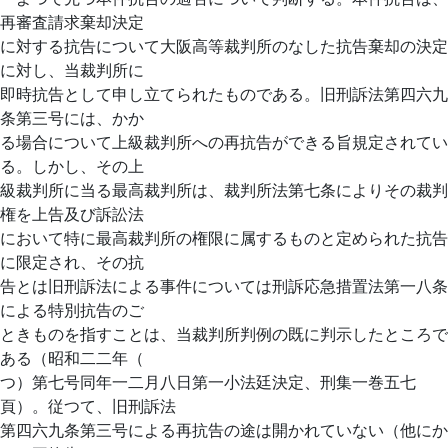
再審査請求棄却決定
に対する抗告について大阪高等裁判所のなした抗告棄却の決定
に対し、当裁判所に
即時抗告として申し立てられたものである。旧刑訴法第四六九
条第三号には、かか
る場合について上級裁判所への再抗告ができる旨規定されてい
る。しかし、その上
級裁判所に当る最高裁判所は、裁判所法第七条によりその裁判
権を上告及び訴訟法
において特に最高裁判所の権限に属するものと定められた抗告
に限定され、その抗
告とは旧刑訴法による事件については刑訴応急措置法第一八条
による特別抗告のご
ときものを指すことは、当裁判所判例の既に判示したところで
ある（昭和二二年（
つ）第七号同年一二月八日第一小法廷決定、刑集一巻五七
頁）。従つて、旧刑訴法
第四六九条第三号による再抗告の途は開かれていない（他にか