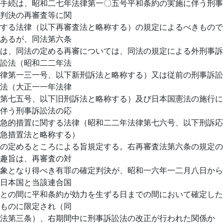
手続は、昭和二七年法律第一〇五号平和条約の実施に伴う刑事
判決の再審査等に関
する法律（以下再審査法と略称する）の規定によるべきもので
あるが、同法第六条
は、同法の定める再審については、同法の規定による外刑事訴
訟法（昭和二二年法
律第一三一号、以下新刑訴法と略称する）又は従前の刑事訴訟
法（大正一一年法律
第七五号、以下旧刑訴法と略称する）及び日本国憲法の施行に
伴う刑事訴訟法の応
急的措置に関する法律（昭和二二年法律第七六号、以下刑訴応
急措置法と略称する）
の定めるところによる旨規定する。右再審査法第六条の規定の
趣旨は、再審査の対
象となり得べき有罪の確定判決が、昭和一六年一二月八日から
日本国と当該連合国
との間に平和条約が効力を生ずる日までの間において確定した
ものに限定され（同
法第三条）、右期間中に刑事訴訟法の改正が行われた関係か