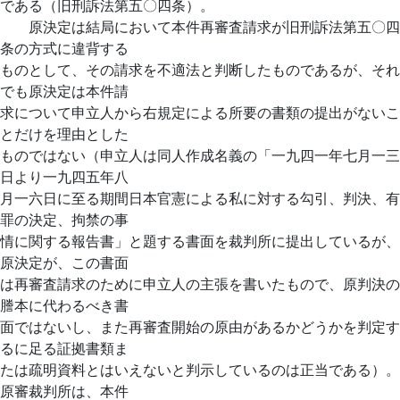
である（旧刑訴法第五〇四条）。
原決定は結局において本件再審査請求が旧刑訴法第五〇四
条の方式に違背する
ものとして、その請求を不適法と判断したものであるが、それ
でも原決定は本件請
求について申立人から右規定による所要の書類の提出がないこ
とだけを理由とした
ものではない（申立人は同人作成名義の「一九四一年七月一三
日より一九四五年八
月一六日に至る期間日本官憲による私に対する勾引、判決、有
罪の決定、拘禁の事
情に関する報告書」と題する書面を裁判所に提出しているが、
原決定が、この書面
は再審査請求のために申立人の主張を書いたもので、原判決の
謄本に代わるべき書
面ではないし、また再審査開始の原由があるかどうかを判定す
るに足る証拠書類ま
たは疏明資料とはいえないと判示しているのは正当である）。
原審裁判所は、本件