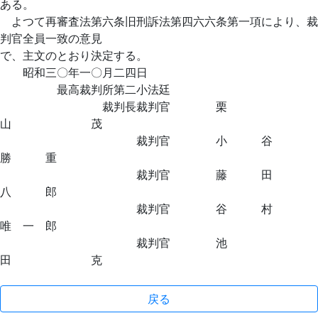
ある。
よつて再審査法第六条旧刑訴法第四六六条第一項により、裁
判官全員一致の意見
で、主文のとおり決定する。
昭和三〇年一〇月二四日
最高裁判所第二小法廷
裁判長裁判官 栗
山 茂
裁判官 小 谷
勝 重
裁判官 藤 田
八 郎
裁判官 谷 村
唯 一 郎
裁判官 池
田 克
戻る