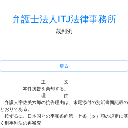
弁護士法人ITJ法律事務所
裁判例
戻る
主 文
本件抗告を棄却する。
理 由
弁護人宇佐美六郎の抗告理由は、末尾添付の別紙書面記載の
とおりである。
按ずるに、日本国との平和条約第一七条（ｂ）項の規定に基
く刑事判決の再審査