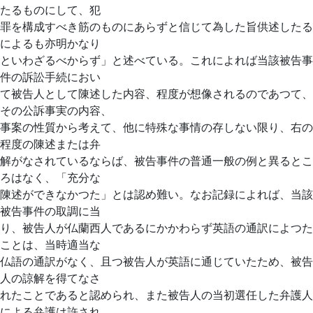
たるものにして、犯
罪を構成すべき筋のものにあらずと信じて為した旨供述したる
によるも亦明かなり
といわざるべからず」と述べている。これによれば当該被告事
件の訴訟手続におい
て被告人として陳述した内容、程度が想像されるのであつて、
その公訴事実の内容、
事案の性質から考えて、他に特殊な事情の存しない限り、右の
程度の陳述または弁
解がなされているならば、被告事件の普通一般の例と異るとこ
ろはなく、「充分な
陳述ができなかつた」とは認め難い。なお記録によれば、当該
被告事件の取調に当
り、被告人が仏蘭西人であるにかかわらず英語の通訳によつた
ことは、当時適当な
仏語の通訳がなく、且つ被告人が英語に通じていたため、被告
人の諒解を得てなさ
れたことであると認められ、また被告人の当初選任した弁護人
による弁護は許され