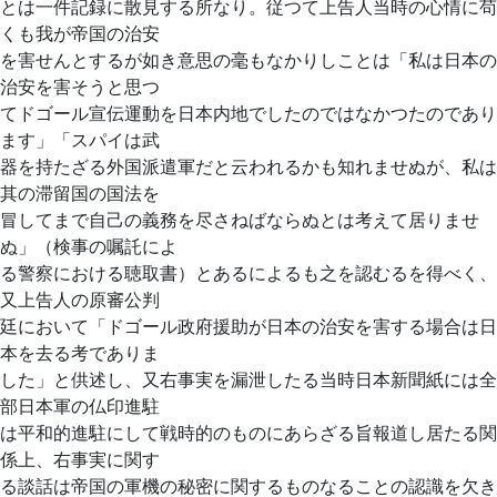
とは一件記録に散見する所なり。従つて上告人当時の心情に苟
くも我が帝国の治安
を害せんとするが如き意思の毫もなかりしことは「私は日本の
治安を害そうと思つ
てドゴール宣伝運動を日本内地でしたのではなかつたのであり
ます」「スパイは武
器を持たざる外国派遣軍だと云われるかも知れませぬが、私は
其の滞留国の国法を
冒してまで自己の義務を尽さねばならぬとは考えて居りませ
ぬ」（検事の嘱託によ
る警察における聴取書）とあるによるも之を認むるを得べく、
又上告人の原審公判
廷において「ドゴール政府援助が日本の治安を害する場合は日
本を去る考でありま
した」と供述し、又右事実を漏泄したる当時日本新聞紙には全
部日本軍の仏印進駐
は平和的進駐にして戦時的のものにあらざる旨報道し居たる関
係上、右事実に関す
る談話は帝国の軍機の秘密に関するものなることの認識を欠き