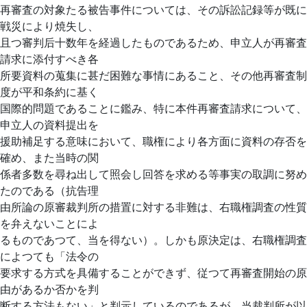
再審査の対象たる被告事件については、その訴訟記録等が既に
戦災により焼失し、
且つ審判后十数年を経過したものであるため、申立人が再審査
請求に添付すべき各
所要資料の蒐集に甚だ困難な事情にあること、その他再審査制
度が平和条約に基く
国際的問題であることに鑑み、特に本件再審査請求について、
申立人の資料提出を
援助補足する意味において、職権により各方面に資料の存否を
確め、また当時の関
係者多数を尋ね出して照会し回答を求める等事実の取調に努め
たのである（抗告理
由所論の原審裁判所の措置に対する非難は、右職権調査の性質
を弁えないことによ
るものであつて、当を得ない）。しかも原決定は、右職権調査
によつても「法令の
要求する方式を具備することができず、従つて再審査開始の原
由があるか否かを判
断する方法もない」と判示しているのであるが、当裁判所が以