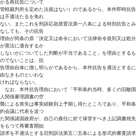
かる再抗告について
管轄裁判所を定めた法規はない）のであるから、本件即時抗告
は不適法たるを免れ
ない。またこれを刑訴応急措置法第一八条による特別抗告とみ
なしても、その抗告
理由が同条の原「決定又は命令において法律命令規則又は処分
が憲法に適合するか
しないかについてした判断が不当であること」を理由とするも
のでないことは、抗
告理由自体に徴し明らかであるから、本件抗告を適法とするに
由なきものといわな
ければならない。
なお、本件抗告理由において「平和条約当時、多くの旧敵国
人関係審理調書の空
襲による喪失は事実経験則上予期し得たところであり、平和条
約会議に代表を送つ
た関係諸国政府が、自己の責任に於て保管すべき上記調書焼失
をもつて再審査開始
請求を不適法とする旧刑訴法第五〇五条による形式的審査請求