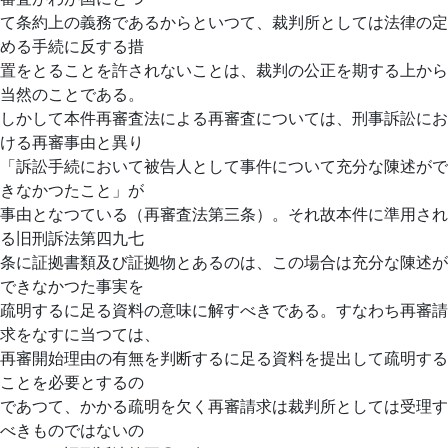
て条約上の義務であるからといつて、裁判所としては法律の定
める手続に反する措
置をとることを許されないことは、裁判の公正を期する上から
当然のことである。
しかして本件再審査法による再審査については、刑事訴訟にお
ける再審事由と異り
「訴訟手続において被告人として事件について充分な陳述がで
きなかつたこと」が
事由となつている（再審査法第三条）。それ故本件に準用され
る旧刑訴法第四九七
条に証拠書類及び証拠物とあるのは、この場合は充分な陳述が
できなかつた事実を
疏明するに足る資料の意味に解すべきである。すなわち再審請
求をなすに当つては、
再審開始理由の有無を判断するに足る資料を提出して疏明する
ことを必要とするの
であつて、かかる疏明を欠く再審請求は裁判所としては受理す
べきものではないの