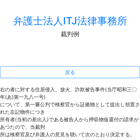
弁護士法人ITJ法律事務所
裁判例
戻る
右の者に対する住居侵入、放火、詐欺被告事件(当庁昭和三〇
年(あ)第一九八一号)
について、第一審公判で検察官から証拠物として提出し領置さ
れた左記物件につき
所有者(当初の差出人)である被告人から押収物仮還付の請求が
あつたので、当裁判
所は検察官及び弁護人の意見を聴いて次のとおり決定する。