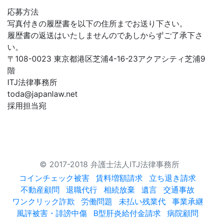
応募方法
写真付きの履歴書を以下の住所までお送り下さい。
履歴書の返送はいたしませんのであしからずご了承下さ
い。
〒108-0023 東京都港区芝浦4-16-23アクアシティ芝浦9
階
ITJ法律事務所
toda@japanlaw.net
採用担当宛
© 2017-2018 弁護士法人ITJ法律事務所
コインチェック被害
賃料増額請求
立ち退き請求
不動産顧問
退職代行
相続放棄
遺言
交通事故
ワンクリック詐欺
労働問題
未払い残業代
事業承継
風評被害・誹謗中傷
B型肝炎給付金請求
病院顧問