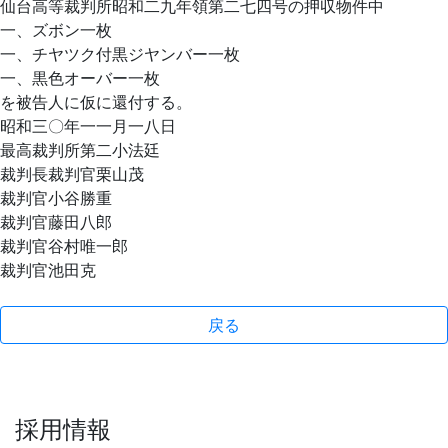
仙台高等裁判所昭和二九年領第二七四号の押収物件中
一、ズボン一枚
一、チヤツク付黒ジヤンバー一枚
一、黒色オーバー一枚
を被告人に仮に還付する。
昭和三〇年一一月一八日
最高裁判所第二小法廷
裁判長裁判官栗山茂
裁判官小谷勝重
裁判官藤田八郎
裁判官谷村唯一郎
裁判官池田克
戻る
採用情報