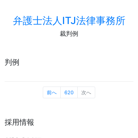
弁護士法人ITJ法律事務所
裁判例
判例
前へ
620
次へ
採用情報