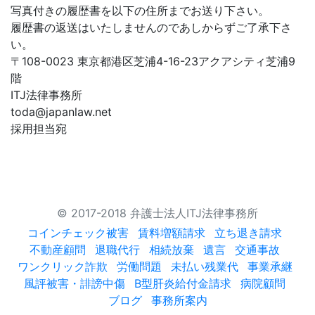
写真付きの履歴書を以下の住所までお送り下さい。
履歴書の返送はいたしませんのであしからずご了承下さ
い。
〒108-0023 東京都港区芝浦4-16-23アクアシティ芝浦9
階
ITJ法律事務所
toda@japanlaw.net
採用担当宛
© 2017-2018 弁護士法人ITJ法律事務所
コインチェック被害
賃料増額請求
立ち退き請求
不動産顧問
退職代行
相続放棄
遺言
交通事故
ワンクリック詐欺
労働問題
未払い残業代
事業承継
風評被害・誹謗中傷
B型肝炎給付金請求
病院顧問
ブログ
事務所案内