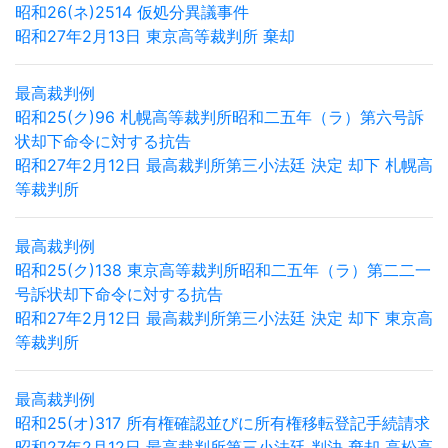
昭和26(ネ)2514 仮処分異議事件
昭和27年2月13日 東京高等裁判所 棄却
最高裁判例
昭和25(ク)96 札幌高等裁判所昭和二五年（ラ）第六号訴
状却下命令に対する抗告
昭和27年2月12日 最高裁判所第三小法廷 決定 却下 札幌高
等裁判所
最高裁判例
昭和25(ク)138 東京高等裁判所昭和二五年（ラ）第二二一
号訴状却下命令に対する抗告
昭和27年2月12日 最高裁判所第三小法廷 決定 却下 東京高
等裁判所
最高裁判例
昭和25(オ)317 所有権確認並びに所有権移転登記手続請求
昭和27年2月12日 最高裁判所第三小法廷 判決 棄却 高松高