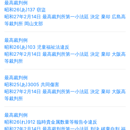
最高裁判例
昭和26(あ)137 窃盜
昭和27年2月14日 最高裁判所第一小法廷 決定 棄却 広島高
等裁判所 岡山支部
最高裁判例
昭和26(あ)103 児童福祉法違反
昭和27年2月14日 最高裁判所第一小法廷 決定 棄却 大阪高
等裁判所
最高裁判例
昭和25(あ)3005 共同傷害
昭和27年2月14日 最高裁判所第一小法廷 決定 棄却 大阪高
等裁判所
最高裁判例
昭和26(れ)912 臨時貴金属数量等報告令違反
昭和27年2月14日 最高裁判所第一小法廷 判決 破棄自判 福