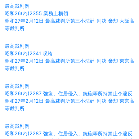
最高裁判例
昭和26(れ)2355 業務上横領
昭和27年2月12日 最高裁判所第三小法廷 判決 棄却 大阪高
等裁判所
最高裁判例
昭和26(れ)2341 収賄
昭和27年2月12日 最高裁判所第三小法廷 判決 棄却 東京高
等裁判所
最高裁判例
昭和26(れ)2287 強盜、住居侵入、銃砲等所持禁止令違反
昭和27年2月12日 最高裁判所第三小法廷 判決 棄却 東京高
等裁判所
最高裁判例
昭和26(れ)2287 強盜、住居侵入、銃砲等所持禁止令違反