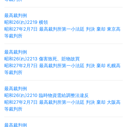
最高裁判例
昭和26(れ)2219 横領
昭和27年2月7日 最高裁判所第一小法廷 判決 棄却 東京高
等裁判所
最高裁判例
昭和26(れ)2213 傷害致死、賍物故買
昭和27年2月7日 最高裁判所第一小法廷 判決 棄却 札幌高
等裁判所
最高裁判例
昭和26(れ)2210 臨時物資需給調整法違反
昭和27年2月7日 最高裁判所第一小法廷 判決 棄却 大阪高
等裁判所
最高裁判例