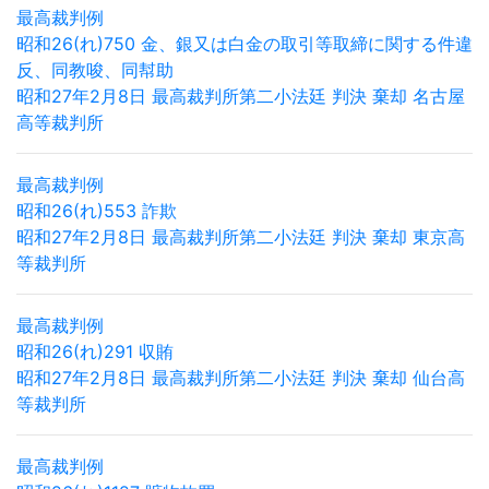
最高裁判例
昭和26(れ)750 金、銀又は白金の取引等取締に関する件違
反、同教唆、同幇助
昭和27年2月8日 最高裁判所第二小法廷 判決 棄却 名古屋
高等裁判所
最高裁判例
昭和26(れ)553 詐欺
昭和27年2月8日 最高裁判所第二小法廷 判決 棄却 東京高
等裁判所
最高裁判例
昭和26(れ)291 収賄
昭和27年2月8日 最高裁判所第二小法廷 判決 棄却 仙台高
等裁判所
最高裁判例