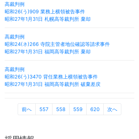
高裁判例
昭和26(う)909 業務上横領被告事件
昭和27年1月31日 札幌高等裁判所 棄却
高裁判例
昭和24(ネ)266 寺院主管者地位確認等請求事件
昭和27年1月31日 福岡高等裁判所 棄却
高裁判例
昭和26(う)3470 背任業務上横領被告事件
昭和27年1月31日 福岡高等裁判所 破棄差戻
前へ
557
558
559
620
次へ