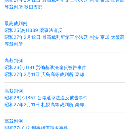
昭和27年2月12日 最高裁判所第三小法廷 判決 棄却 仙台高
等裁判所 秋田支部
最高裁判例
昭和25(あ)1339 薬事法違反
昭和27年2月12日 最高裁判所第三小法廷 判決 棄却 大阪高
等裁判所
高裁判例
昭和26(う)191 労働基準法違反被告事件
昭和27年2月11日 広島高等裁判所 棄却
高裁判例
昭和26(う)857 公職選挙法違反被告事件
昭和27年2月11日 札幌高等裁判所 棄却
高裁判例
昭和27(く)2 刑事補償請求事件