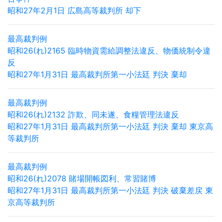
昭和27年2月1日 広島高等裁判所 却下
最高裁判例
昭和26(れ)2165 臨時物資需給調整法違反、物価統制令違
反
昭和27年1月31日 最高裁判所第一小法廷 判決 棄却
最高裁判例
昭和26(れ)2132 詐欺、同未遂、食糧管理法違反
昭和27年1月31日 最高裁判所第一小法廷 判決 棄却 東京高
等裁判所
最高裁判例
昭和26(れ)2078 賭場開帳図利、常習賭博
昭和27年1月31日 最高裁判所第一小法廷 判決 破棄差戻 東
京高等裁判所