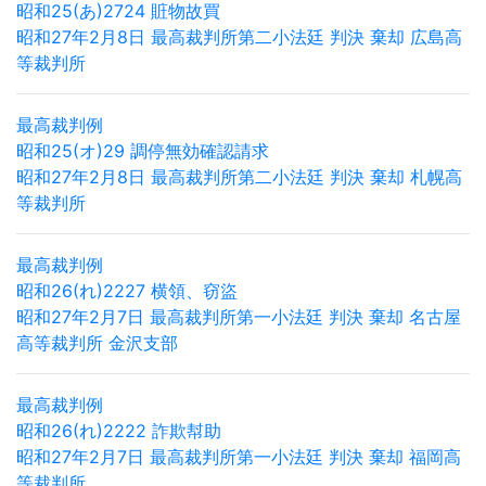
昭和25(あ)2724 賍物故買
昭和27年2月8日 最高裁判所第二小法廷 判決 棄却 広島高
等裁判所
最高裁判例
昭和25(オ)29 調停無効確認請求
昭和27年2月8日 最高裁判所第二小法廷 判決 棄却 札幌高
等裁判所
最高裁判例
昭和26(れ)2227 横領、窃盜
昭和27年2月7日 最高裁判所第一小法廷 判決 棄却 名古屋
高等裁判所 金沢支部
最高裁判例
昭和26(れ)2222 詐欺幇助
昭和27年2月7日 最高裁判所第一小法廷 判決 棄却 福岡高
等裁判所