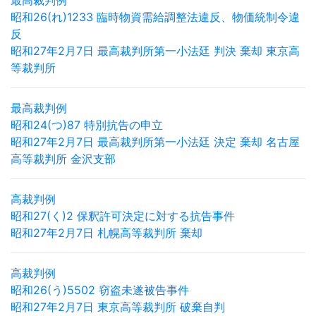
最高裁判例
昭和26(れ)1233 臨時物資需給調整法違反、物価統制令違
反
昭和27年2月7日 最高裁判所第一小法廷 判決 棄却 東京高
等裁判所
最高裁判例
昭和24(つ)87 特別抗告の申立
昭和27年2月7日 最高裁判所第一小法廷 決定 棄却 名古屋
高等裁判所 金沢支部
高裁判例
昭和27(く)2 保釈許可決定に対する抗告事件
昭和27年2月7日 札幌高等裁判所 棄却
高裁判例
昭和26(う)5502 窃盗未遂被告事件
昭和27年2月7日 東京高等裁判所 破棄自判