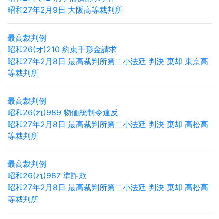
昭和27年2月9日 大阪高等裁判所
最高裁判例
昭和26(オ)210 約束手形金請求
昭和27年2月8日 最高裁判所第二小法廷 判決 棄却 東京高
等裁判所
最高裁判例
昭和26(れ)989 物価統制令違反
昭和27年2月8日 最高裁判所第二小法廷 判決 棄却 高松高
等裁判所
最高裁判例
昭和26(れ)987 準詐欺
昭和27年2月8日 最高裁判所第二小法廷 判決 棄却 高松高
等裁判所