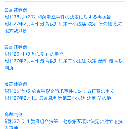
最高裁判例
昭和26(ク)202 和解申立事件の決定に対する再抗告
昭和27年2月4日 最高裁判所第一小法廷 決定 その他 広島
地方裁判所
最高裁判例
昭和26(す)9 判決訂正の申立
昭和27年2月4日 最高裁判所第二小法廷 決定 棄却 最高裁
判所
最高裁判例
昭和26(ヤ)5 約束手形金請求事件に対する再審の申立
昭和27年2月1日 最高裁判所第二小法廷 決定 その他
高裁判例
昭和27(ラ)1 労働組合法第二七条第五項の決定に対する抗
告事件