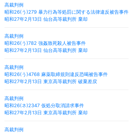
高裁判例
昭和26(う)279 暴力行為等処罰に関する法律違反被告事件
昭和27年2月13日 仙台高等裁判所 棄却
高裁判例
昭和26(う)782 強姦致死殺人被告事件
昭和27年2月13日 仙台高等裁判所 棄却
高裁判例
昭和26(う)4768 麻薬取締規則違反恐喝被告事件
昭和27年2月13日 東京高等裁判所 破棄差戻
高裁判例
昭和26(ネ)2347 仮処分取消請求事件
昭和27年2月13日 東京高等裁判所 棄却
高裁判例