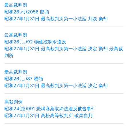
最高裁判例
昭和26(れ)2056 贈賄
昭和27年1月31日 最高裁判所第一小法廷 判決 棄却
最高裁判例
昭和26(し)92 物価統制令違反
昭和27年1月31日 最高裁判所第一小法廷 決定 棄却 最高裁
判所
最高裁判例
昭和26(し)87 横領
昭和27年1月31日 最高裁判所第一小法廷 決定 棄却
高裁判例
昭和24(控)991 恐喝麻薬取締法違反被告事件
昭和27年1月31日 高松高等裁判所 破棄自判