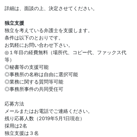
詳細は、面談の上、決定させてください。
独立支援
独立を考えている弁護士を支援します。
条件は以下のとおりです。
お気軽にお問い合わせ下さい。
◎１年目の経費無料（場所代、コピー代、ファックス代
等）
◎秘書等の支援可能
◎事務所の名称は自由に選択可能
◎業務に関する質問等可能
◎事務所事件の共同受任可
応募方法
メールまたはお電話でご連絡ください。
残り応募人数（2019年5月1日現在）
採用は2名
独立支援は３名