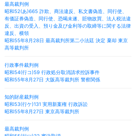
最高裁判例
昭和52(あ)665 詐欺、商法違反、私文書偽造、同行使、
有価証券偽造、同行使、恐喝未遂、賍物故買、法人税法違
反、出資の受入、預り金及び金利等の取締等に関する法律
違反、横領
昭和55年8月28日 最高裁判所第二小法廷 決定 棄却 東京
高等裁判所
行政事件裁判例
昭和54(行コ)59 行政処分取消請求控訴事件
昭和55年8月27日 大阪高等裁判所 警察関係
知的財産裁判例
昭和53(行ケ)131 実用新案権 行政訴訟
昭和55年8月27日 東京高等裁判所
最高裁判例