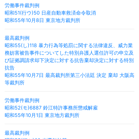
労働事件裁判例
昭和51(行ウ)50 日産自動車救済命令取消
昭和55年10月8日 東京地方裁判所
最高裁判例
昭和55(し)118 暴力行為等処罰に関する法律違反、威力業
務妨害被告事件についてした特別弁護人選任許可の申立及
び証拠調請求却下決定に対する抗告棄却決定に対する特別
抗告
昭和55年10月7日 最高裁判所第三小法廷 決定 棄却 大阪高
等裁判所
労働事件裁判例
昭和52(モ)6887 鈴江特許事務所懲戒解雇
昭和55年10月1日 東京地方裁判所
最高裁判例