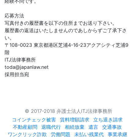
経験不問です。
応募方法
写真付きの履歴書を以下の住所までお送り下さい。
履歴書の返送はいたしませんのであしからずご了承下さ
い。
〒108-0023 東京都港区芝浦4-16-23アクアシティ芝浦9
階
ITJ法律事務所
toda@japanlaw.net
採用担当宛
© 2017-2018 弁護士法人ITJ法律事務所
コインチェック被害
賃料増額請求
立ち退き請求
不動産顧問
退職代行
相続放棄
遺言
交通事故
ワンクリック詐欺
労働問題
未払い残業代
事業承継